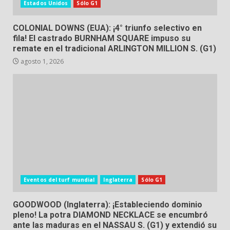
Estados Unidos
Sólo G1
COLONIAL DOWNS (EUA): ¡4° triunfo selectivo en
fila! El castrado BURNHAM SQUARE impuso su
remate en el tradicional ARLINGTON MILLION S. (G1)
agosto 1, 2026
Eventos del turf mundial
Inglaterra
Sólo G1
GOODWOOD (Inglaterra): ¡Estableciendo dominio
pleno! La potra DIAMOND NECKLACE se encumbró
ante las maduras en el NASSAU S. (G1) y extendió su