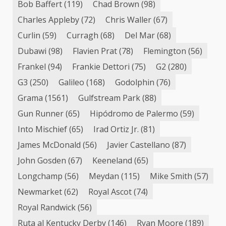
Bob Baffert
(119)
Chad Brown
(98)
Charles Appleby
(72)
Chris Waller
(67)
Curlin
(59)
Curragh
(68)
Del Mar
(68)
Dubawi
(98)
Flavien Prat
(78)
Flemington
(56)
Frankel
(94)
Frankie Dettori
(75)
G2
(280)
G3
(250)
Galileo
(168)
Godolphin
(76)
Grama
(1561)
Gulfstream Park
(88)
Gun Runner
(65)
Hipódromo de Palermo
(59)
Into Mischief
(65)
Irad Ortiz Jr.
(81)
James McDonald
(56)
Javier Castellano
(87)
John Gosden
(67)
Keeneland
(65)
Longchamp
(56)
Meydan
(115)
Mike Smith
(57)
Newmarket
(62)
Royal Ascot
(74)
Royal Randwick
(56)
Ruta al Kentucky Derby
(146)
Ryan Moore
(189)