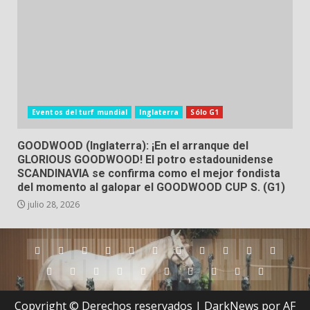
Eventos del turf mundial
Inglaterra
Sólo G1
GOODWOOD (Inglaterra): ¡En el arranque del
GLORIOUS GOODWOOD! El potro estadounidense
SCANDINAVIA se confirma como el mejor fondista
del momento al galopar el GOODWOOD CUP S. (G1)
julio 28, 2026
Argentina
Australia
Brasil
Chile
Dubai
Estados
Hong
Inglaterra
Irlanda
Japón
Nueva
Unidos
Kong
Zelanda
Panamá
Perú
Puerto
Qatar
Singapur
Suráfrica
Uruguay
Venezuela
Hipódromos
MEYDA
Rico
(Dubai)
Copyright © Derechos reservados
|
DarkNews
por AF