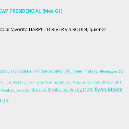
NDICAP PRESIDENCIAL (Mex-G1)
ca al favorito HARPETH RIVER y a RODIN, quienes
Dubawi
(98)
Flavien Prat
(78)
Curragh
(68)
Del Mar
(68)
59)
Flemington
(56)
Irad Ortiz Jr.
(81)
 Runner
(65)
Hipódromo de Palermo
(59)
Into Mischief
(65)
Ryan Moore
Ruta al Kentucky Derby
(146)
Royal Randwick
(56)
ck
(61)