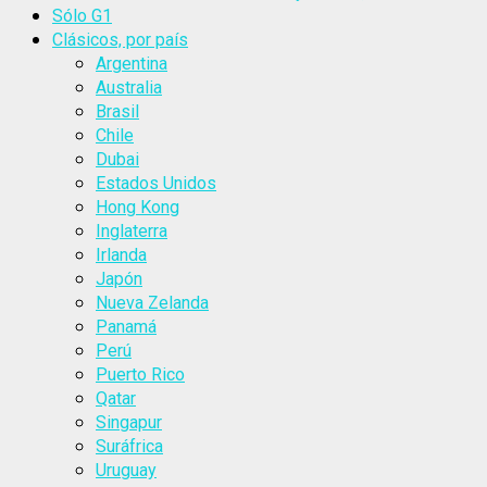
Sólo G1
Clásicos, por país
Argentina
Australia
Brasil
Chile
Dubai
Estados Unidos
Hong Kong
Inglaterra
Irlanda
Japón
Nueva Zelanda
Panamá
Perú
Puerto Rico
Qatar
Singapur
Suráfrica
Uruguay