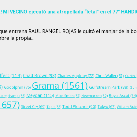
! MI VECINO ejecutó una atropellada “letal” en el 77° HA
ue entrena RAUL RANGEL ROJAS le quitó el manjar de la bo
re la propia...
ffert
(119)
Chad Brown
(98)
Charles Appleby
(72)
Chris Waller
(67)
Curlin
(
Grama
(1561)
8)
Gulfstream Park
(88)
Godolphin
(76)
Gun
Meydan
(115)
Royal Ascot
(74)
Longchamp
(56)
Mike Smith
(57)
Newmarket
(62)
1657)
Todd Pletcher
(90)
Street Cry
(69)
Tokyo
(67)
Tapit
(58)
William Bui