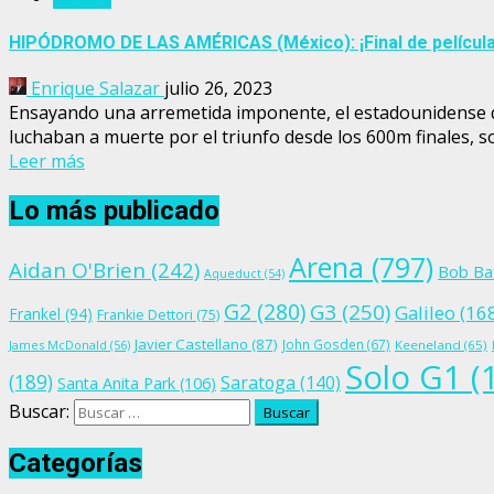
HIPÓDROMO DE LAS AMÉRICAS (México): ¡Final de película
Enrique Salazar
julio 26, 2023
Ensayando una arremetida imponente, el estadounidense q
luchaban a muerte por el triunfo desde los 600m finales, sob
Leer más
Lo más publicado
Arena
(797)
Aidan O'Brien
(242)
Bob Ba
Aqueduct
(54)
G2
(280)
G3
(250)
Galileo
(16
Frankel
(94)
Frankie Dettori
(75)
Javier Castellano
(87)
John Gosden
(67)
James McDonald
(56)
Keeneland
(65)
Solo G1
(
(189)
Saratoga
(140)
Santa Anita Park
(106)
Buscar:
Categorías