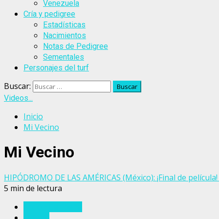
Venezuela
Cría y pedigree
Estadísticas
Nacimientos
Notas de Pedigree
Sementales
Personajes del turf
Buscar:
Videos...
Inicio
Mi Vecino
Mi Vecino
HIPÓDROMO DE LAS AMÉRICAS (México): ¡Final de película!
5 min de lectura
Acción Caribeña
México