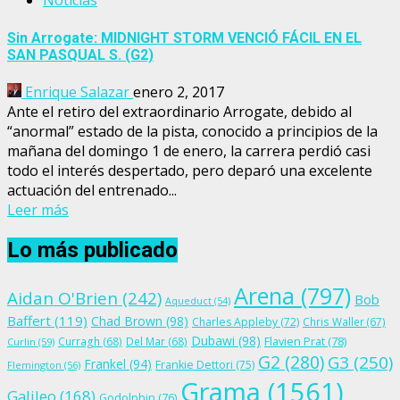
Noticias
Sin Arrogate: MIDNIGHT STORM VENCIÓ FÁCIL EN EL
SAN PASQUAL S. (G2)
Enrique Salazar
enero 2, 2017
Ante el retiro del extraordinario Arrogate, debido al
“anormal” estado de la pista, conocido a principios de la
mañana del domingo 1 de enero, la carrera perdió casi
todo el interés despertado, pero deparó una excelente
actuación del entrenado...
Leer más
Lo más publicado
Arena
(797)
Aidan O'Brien
(242)
Bob
Aqueduct
(54)
Baffert
(119)
Chad Brown
(98)
Charles Appleby
(72)
Chris Waller
(67)
Dubawi
(98)
Flavien Prat
(78)
Curragh
(68)
Del Mar
(68)
Curlin
(59)
G2
(280)
G3
(250)
Frankel
(94)
Frankie Dettori
(75)
Flemington
(56)
Grama
(1561)
Galileo
(168)
Godolphin
(76)