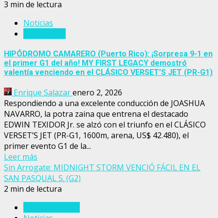
3 min de lectura
Noticias
Puerto Rico
HIPÓDROMO CAMARERO (Puerto Rico): ¡Sorpresa 9-1 en
el primer G1 del año! MY FIRST LEGACY demostró
valentía venciendo en el CLÁSICO VERSET’S JET (PR-G1)
Enrique Salazar
enero 2, 2026
Respondiendo a una excelente conducción de JOASHUA
NAVARRO, la potra zaina que entrena el destacado
EDWIN TEXIDOR Jr. se alzó con el triunfo en el CLÁSICO
VERSET’S JET (PR-G1, 1600m, arena, US$ 42.480), el
primer evento G1 de la...
Leer más
Sin Arrogate: MIDNIGHT STORM VENCIÓ FÁCIL EN EL
SAN PASQUAL S. (G2)
2 min de lectura
Estados Unidos