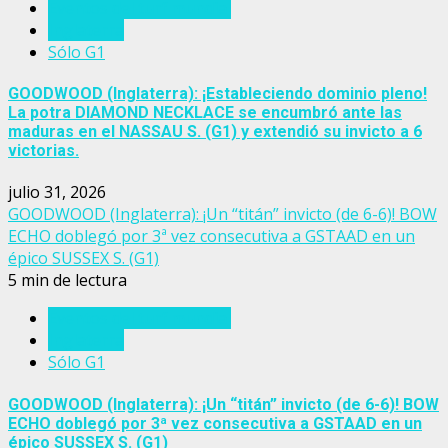
Eventos del turf mundial
Inglaterra
Sólo G1
GOODWOOD (Inglaterra): ¡Estableciendo dominio pleno!
La potra DIAMOND NECKLACE se encumbró ante las
maduras en el NASSAU S. (G1) y extendió su invicto a 6
victorias.
julio 31, 2026
GOODWOOD (Inglaterra): ¡Un “titán” invicto (de 6-6)! BOW
ECHO doblegó por 3ª vez consecutiva a GSTAAD en un
épico SUSSEX S. (G1)
5 min de lectura
Eventos del turf mundial
Inglaterra
Sólo G1
GOODWOOD (Inglaterra): ¡Un “titán” invicto (de 6-6)! BOW
ECHO doblegó por 3ª vez consecutiva a GSTAAD en un
épico SUSSEX S. (G1)