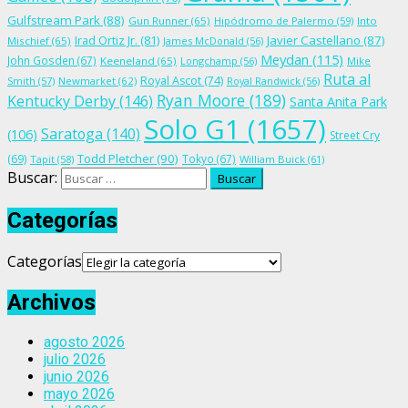
Gulfstream Park
(88)
Gun Runner
(65)
Hipódromo de Palermo
(59)
Into
Irad Ortiz Jr.
(81)
Javier Castellano
(87)
Mischief
(65)
James McDonald
(56)
Meydan
(115)
John Gosden
(67)
Keeneland
(65)
Longchamp
(56)
Mike
Ruta al
Royal Ascot
(74)
Smith
(57)
Newmarket
(62)
Royal Randwick
(56)
Ryan Moore
(189)
Kentucky Derby
(146)
Santa Anita Park
Solo G1
(1657)
Saratoga
(140)
(106)
Street Cry
Todd Pletcher
(90)
(69)
Tokyo
(67)
Tapit
(58)
William Buick
(61)
Buscar:
Categorías
Categorías
Archivos
agosto 2026
julio 2026
junio 2026
mayo 2026