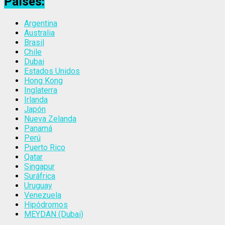
Países:
Argentina
Australia
Brasil
Chile
Dubai
Estados Unidos
Hong Kong
Inglaterra
Irlanda
Japón
Nueva Zelanda
Panamá
Perú
Puerto Rico
Qatar
Singapur
Suráfrica
Uruguay
Venezuela
Hipódromos
MEYDAN (Dubai)