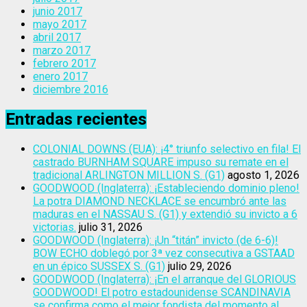
junio 2017
mayo 2017
abril 2017
marzo 2017
febrero 2017
enero 2017
diciembre 2016
Entradas recientes
COLONIAL DOWNS (EUA): ¡4° triunfo selectivo en fila! El
castrado BURNHAM SQUARE impuso su remate en el
tradicional ARLINGTON MILLION S. (G1)
agosto 1, 2026
GOODWOOD (Inglaterra): ¡Estableciendo dominio pleno!
La potra DIAMOND NECKLACE se encumbró ante las
maduras en el NASSAU S. (G1) y extendió su invicto a 6
victorias.
julio 31, 2026
GOODWOOD (Inglaterra): ¡Un “titán” invicto (de 6-6)!
BOW ECHO doblegó por 3ª vez consecutiva a GSTAAD
en un épico SUSSEX S. (G1)
julio 29, 2026
GOODWOOD (Inglaterra): ¡En el arranque del GLORIOUS
GOODWOOD! El potro estadounidense SCANDINAVIA
se confirma como el mejor fondista del momento al