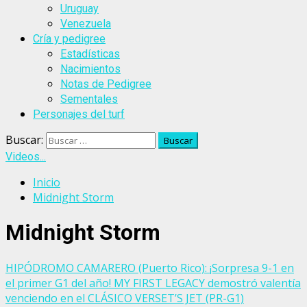
Uruguay
Venezuela
Cría y pedigree
Estadísticas
Nacimientos
Notas de Pedigree
Sementales
Personajes del turf
Buscar:
Videos...
Inicio
Midnight Storm
Midnight Storm
HIPÓDROMO CAMARERO (Puerto Rico): ¡Sorpresa 9-1 en
el primer G1 del año! MY FIRST LEGACY demostró valentía
venciendo en el CLÁSICO VERSET’S JET (PR-G1)