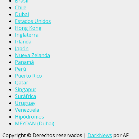
Brasil
Chile
Dubai
Estados Unidos
Hong Kong
Inglaterra
Irlanda
Japón
Nueva Zelanda
Panamá
Perú
Puerto Rico
Qatar
Singapur
Suráfrica
Uruguay
Venezuela
Hipódromos
MEYDAN (Dubai)
Copyright © Derechos reservados
|
DarkNews
por AF