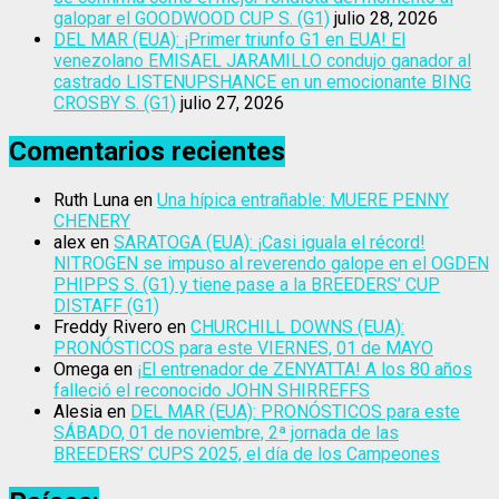
galopar el GOODWOOD CUP S. (G1)
julio 28, 2026
DEL MAR (EUA): ¡Primer triunfo G1 en EUA! El
venezolano EMISAEL JARAMILLO condujo ganador al
castrado LISTENUPSHANCE en un emocionante BING
CROSBY S. (G1)
julio 27, 2026
Comentarios recientes
Ruth Luna
en
Una hípica entrañable: MUERE PENNY
CHENERY
alex
en
SARATOGA (EUA): ¡Casi iguala el récord!
NITROGEN se impuso al reverendo galope en el OGDEN
PHIPPS S. (G1) y tiene pase a la BREEDERS’ CUP
DISTAFF (G1)
Freddy Rivero
en
CHURCHILL DOWNS (EUA):
PRONÓSTICOS para este VIERNES, 01 de MAYO
Omega
en
¡El entrenador de ZENYATTA! A los 80 años
falleció el reconocido JOHN SHIRREFFS
Alesia
en
DEL MAR (EUA): PRONÓSTICOS para este
SÁBADO, 01 de noviembre, 2ª jornada de las
BREEDERS’ CUPS 2025, el día de los Campeones