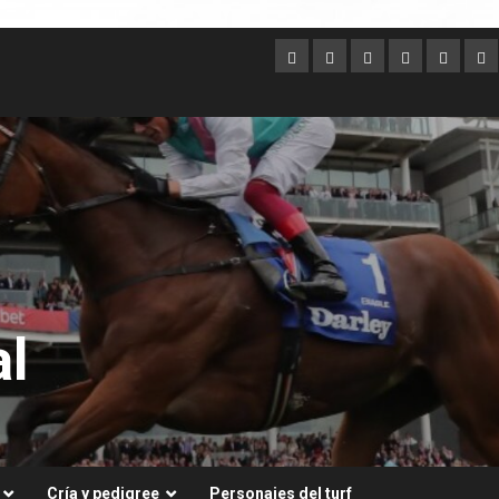
Argentina
Australia
Brasil
Chile
Dubai
Es
Un
l
Cría y pedigree
Personajes del turf