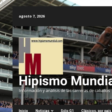
Saltar
al
agosto 7, 2026
contenido
Hipismo Mundia
Información y análisis de las carreras de caballos
Inicio
Noticias
Sólo G1
Clásicos, por país