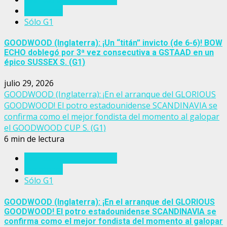
Inglaterra
Sólo G1
GOODWOOD (Inglaterra): ¡Un “titán” invicto (de 6-6)! BOW
ECHO doblegó por 3ª vez consecutiva a GSTAAD en un
épico SUSSEX S. (G1)
julio 29, 2026
GOODWOOD (Inglaterra): ¡En el arranque del GLORIOUS
GOODWOOD! El potro estadounidense SCANDINAVIA se
confirma como el mejor fondista del momento al galopar
el GOODWOOD CUP S. (G1)
6 min de lectura
Eventos del turf mundial
Inglaterra
Sólo G1
GOODWOOD (Inglaterra): ¡En el arranque del GLORIOUS
GOODWOOD! El potro estadounidense SCANDINAVIA se
confirma como el mejor fondista del momento al galopar