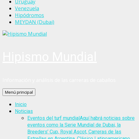
Uruguay
Venezuela
Hipódromos
MEYDAN (Dubai)
Hipismo Mundial
Información y análisis de las carreras de caballos
Menú principal
Inicio
Noticias
Eventos del turf mundial
Aquí habrá noticias sobre
eventos como la Serie Mundial de Dubai, la
Breeders’ Cup, Royal Ascot, Carreras de las
Estrellas en Argentina, Clásico Latinoamericano