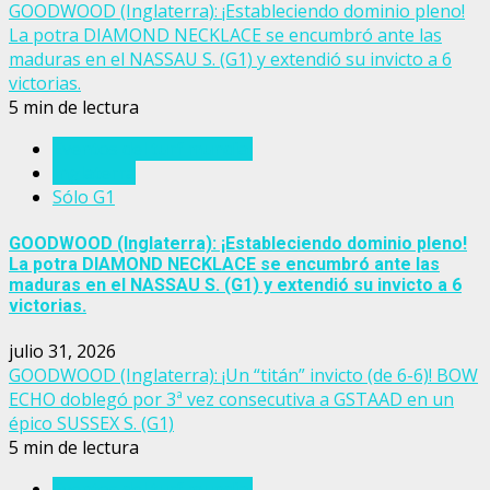
GOODWOOD (Inglaterra): ¡Estableciendo dominio pleno!
La potra DIAMOND NECKLACE se encumbró ante las
maduras en el NASSAU S. (G1) y extendió su invicto a 6
victorias.
5 min de lectura
Eventos del turf mundial
Inglaterra
Sólo G1
GOODWOOD (Inglaterra): ¡Estableciendo dominio pleno!
La potra DIAMOND NECKLACE se encumbró ante las
maduras en el NASSAU S. (G1) y extendió su invicto a 6
victorias.
julio 31, 2026
GOODWOOD (Inglaterra): ¡Un “titán” invicto (de 6-6)! BOW
ECHO doblegó por 3ª vez consecutiva a GSTAAD en un
épico SUSSEX S. (G1)
5 min de lectura
Eventos del turf mundial