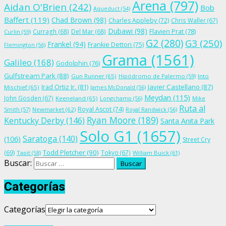
Arena
(797)
Aidan O'Brien
(242)
Bob
Aqueduct
(54)
Baffert
(119)
Chad Brown
(98)
Charles Appleby
(72)
Chris Waller
(67)
Dubawi
(98)
Flavien Prat
(78)
Curragh
(68)
Del Mar
(68)
Curlin
(59)
G2
(280)
G3
(250)
Frankel
(94)
Frankie Dettori
(75)
Flemington
(56)
Grama
(1561)
Galileo
(168)
Godolphin
(76)
Gulfstream Park
(88)
Gun Runner
(65)
Hipódromo de Palermo
(59)
Into
Irad Ortiz Jr.
(81)
Javier Castellano
(87)
Mischief
(65)
James McDonald
(56)
Meydan
(115)
John Gosden
(67)
Keeneland
(65)
Longchamp
(56)
Mike
Ruta al
Royal Ascot
(74)
Smith
(57)
Newmarket
(62)
Royal Randwick
(56)
Ryan Moore
(189)
Kentucky Derby
(146)
Santa Anita Park
Solo G1
(1657)
Saratoga
(140)
(106)
Street Cry
Todd Pletcher
(90)
(69)
Tokyo
(67)
Tapit
(58)
William Buick
(61)
Buscar:
Categorías
Categorías