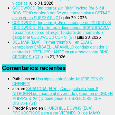
victorias.
julio 31, 2026
GOODWOOD (Inglaterra): ¡Un “titán” invicto (de 6-6)!
BOW ECHO doblegó por 3ª vez consecutiva a GSTAAD
en un épico SUSSEX S. (G1)
julio 29, 2026
GOODWOOD (Inglaterra): ¡En el arranque del GLORIOUS
GOODWOOD! El potro estadounidense SCANDINAVIA
se confirma como el mejor fondista del momento al
galopar el GOODWOOD CUP S. (G1)
julio 28, 2026
DEL MAR (EUA): ¡Primer triunfo G1 en EUA! El
venezolano EMISAEL JARAMILLO condujo ganador al
castrado LISTENUPSHANCE en un emocionante BING
CROSBY S. (G1)
julio 27, 2026
Comentarios recientes
Ruth Luna
en
Una hípica entrañable: MUERE PENNY
CHENERY
alex
en
SARATOGA (EUA): ¡Casi iguala el récord!
NITROGEN se impuso al reverendo galope en el OGDEN
PHIPPS S. (G1) y tiene pase a la BREEDERS’ CUP
DISTAFF (G1)
Freddy Rivero
en
CHURCHILL DOWNS (EUA):
PRONÓSTICOS para este VIERNES, 01 de MAYO