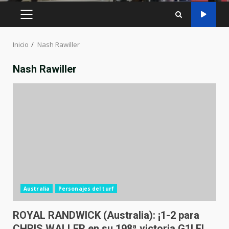
MENÚ
PRINCIPAL
Inicio
Nash Rawiller
Nash Rawiller
Australia
Personajes del turf
ROYAL RANDWICK (Australia): ¡1-2 para
CHRIS WALLER en su 198ª victoria G1! El