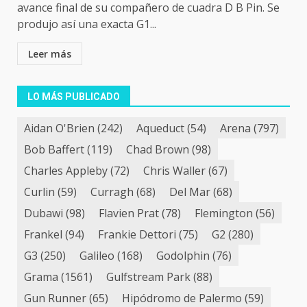
avance final de su compañero de cuadra D B Pin. Se
produjo así una exacta G1...
Leer más
LO MÁS PUBLICADO
Aidan O'Brien
(242)
Aqueduct
(54)
Arena
(797)
Bob Baffert
(119)
Chad Brown
(98)
Charles Appleby
(72)
Chris Waller
(67)
Curlin
(59)
Curragh
(68)
Del Mar
(68)
Dubawi
(98)
Flavien Prat
(78)
Flemington
(56)
Frankel
(94)
Frankie Dettori
(75)
G2
(280)
G3
(250)
Galileo
(168)
Godolphin
(76)
Grama
(1561)
Gulfstream Park
(88)
Gun Runner
(65)
Hipódromo de Palermo
(59)