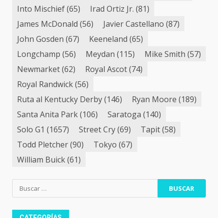
Into Mischief
(65)
Irad Ortiz Jr.
(81)
James McDonald
(56)
Javier Castellano
(87)
John Gosden
(67)
Keeneland
(65)
Longchamp
(56)
Meydan
(115)
Mike Smith
(57)
Newmarket
(62)
Royal Ascot
(74)
Royal Randwick
(56)
Ruta al Kentucky Derby
(146)
Ryan Moore
(189)
Santa Anita Park
(106)
Saratoga
(140)
Solo G1
(1657)
Street Cry
(69)
Tapit
(58)
Todd Pletcher
(90)
Tokyo
(67)
William Buick
(61)
Buscar:
CATEGORÍAS