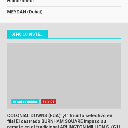
Hipódromos
MEYDAN (Dubai)
SI NO LO VISTE...
Estados Unidos
Sólo G1
COLONIAL DOWNS (EUA): ¡4° triunfo selectivo en
fila! El castrado BURNHAM SQUARE impuso su
remate en el tradicional ARLINGTON MILLION S. (G1)