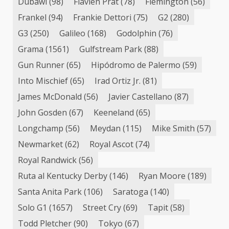
Dubawi
(98)
Flavien Prat
(78)
Flemington
(56)
Frankel
(94)
Frankie Dettori
(75)
G2
(280)
G3
(250)
Galileo
(168)
Godolphin
(76)
Grama
(1561)
Gulfstream Park
(88)
Gun Runner
(65)
Hipódromo de Palermo
(59)
Into Mischief
(65)
Irad Ortiz Jr.
(81)
James McDonald
(56)
Javier Castellano
(87)
John Gosden
(67)
Keeneland
(65)
Longchamp
(56)
Meydan
(115)
Mike Smith
(57)
Newmarket
(62)
Royal Ascot
(74)
Royal Randwick
(56)
Ruta al Kentucky Derby
(146)
Ryan Moore
(189)
Santa Anita Park
(106)
Saratoga
(140)
Solo G1
(1657)
Street Cry
(69)
Tapit
(58)
Todd Pletcher
(90)
Tokyo
(67)