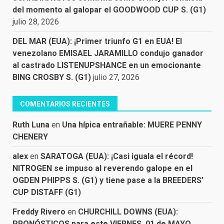
del momento al galopar el GOODWOOD CUP S. (G1)
julio 28, 2026
DEL MAR (EUA): ¡Primer triunfo G1 en EUA! El
venezolano EMISAEL JARAMILLO condujo ganador
al castrado LISTENUPSHANCE en un emocionante
BING CROSBY S. (G1)
julio 27, 2026
COMENTARIOS RECIENTES
Ruth Luna
en
Una hípica entrañable: MUERE PENNY
CHENERY
alex
en
SARATOGA (EUA): ¡Casi iguala el récord!
NITROGEN se impuso al reverendo galope en el
OGDEN PHIPPS S. (G1) y tiene pase a la BREEDERS’
CUP DISTAFF (G1)
Freddy Rivero
en
CHURCHILL DOWNS (EUA):
PRONÓSTICOS para este VIERNES, 01 de MAYO