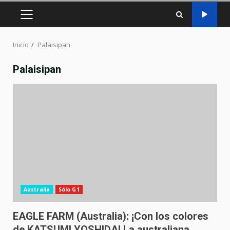
MENÚ
PRINCIPAL
Inicio
Palaisipan
Palaisipan
Australia
Sólo G1
EAGLE FARM (Australia): ¡Con los colores
de KATSUMI YOSHIDA! La australiana