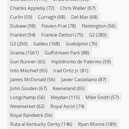
Charles Appleby
(72)
Chris Waller
(67)
Curlin
(59)
Curragh
(68)
Del Mar
(68)
Dubawi
(98)
Flavien Prat
(78)
Flemington
(56)
Frankel
(94)
Frankie Dettori
(75)
G2
(280)
G3
(250)
Galileo
(168)
Godolphin
(76)
Grama
(1561)
Gulfstream Park
(88)
Gun Runner
(65)
Hipódromo de Palermo
(59)
Into Mischief
(65)
Irad Ortiz Jr.
(81)
James McDonald
(56)
Javier Castellano
(87)
John Gosden
(67)
Keeneland
(65)
Longchamp
(56)
Meydan
(115)
Mike Smith
(57)
Newmarket
(62)
Royal Ascot
(74)
Royal Randwick
(56)
Ruta al Kentucky Derby
(146)
Ryan Moore
(189)