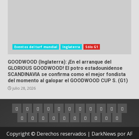
Eventos del turf mundial
Inglaterra
Sólo G1
GOODWOOD (Inglaterra): ¡En el arranque del
GLORIOUS GOODWOOD! El potro estadounidense
SCANDINAVIA se confirma como el mejor fondista
del momento al galopar el GOODWOOD CUP S. (G1)
julio 28, 2026
Argentina
Australia
Brasil
Chile
Dubai
Estados
Hong
Inglaterra
Irlanda
Japón
Nueva
Unidos
Kong
Zelanda
Panamá
Perú
Puerto
Qatar
Singapur
Suráfrica
Uruguay
Venezuela
Hipódromos
MEYDA
Rico
(Dubai)
Copyright © Derechos reservados
|
DarkNews
por AF