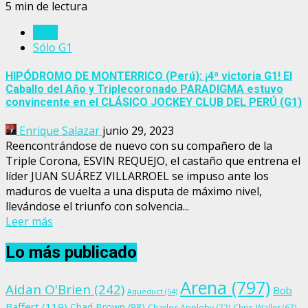
5 min de lectura
Perú
Sólo G1
HIPÓDROMO DE MONTERRICO (Perú): ¡4ª victoria G1! El
Caballo del Año y Triplecoronado PARADIGMA estuvo
convincente en el CLÁSICO JOCKEY CLUB DEL PERÚ (G1)
Enrique Salazar
junio 29, 2023
Reencontrándose de nuevo con su compañero de la
Triple Corona, ESVIN REQUEJO, el castaño que entrena el
líder JUAN SUÁREZ VILLARROEL se impuso ante los
maduros de vuelta a una disputa de máximo nivel,
llevándose el triunfo con solvencia...
Leer más
Lo más publicado
Arena
(797)
Aidan O'Brien
(242)
Bob
Aqueduct
(54)
Baffert
(119)
Chad Brown
(98)
Charles Appleby
(72)
Chris Waller
(67)