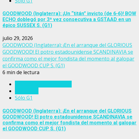
Sólo G1
GOODWOOD (Inglaterra): ¡Un “titán” invicto (de 6-6)! BOW
ECHO doblegó por 3ª vez consecutiva a GSTAAD en un
épico SUSSEX S. (G1)
julio 29, 2026
GOODWOOD (Inglaterra): ¡En el arranque del GLORIOUS
GOODWOOD! El potro estadounidense SCANDINAVIA se
confirma como el mejor fondista del momento al galopar
el GOODWOOD CUP S. (G1)
6 min de lectura
Eventos del turf mundial
Inglaterra
Sólo G1
GOODWOOD (Inglaterra): ¡En el arranque del GLORIOUS
GOODWOOD! El potro estadounidense SCANDINAVIA se
confirma como el mejor fondista del momento al galopar
el GOODWOOD CUP S. (G1)