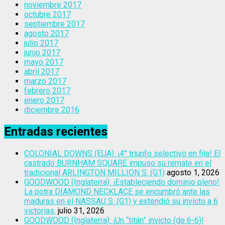
noviembre 2017
octubre 2017
septiembre 2017
agosto 2017
julio 2017
junio 2017
mayo 2017
abril 2017
marzo 2017
febrero 2017
enero 2017
diciembre 2016
Entradas recientes
COLONIAL DOWNS (EUA): ¡4° triunfo selectivo en fila! El
castrado BURNHAM SQUARE impuso su remate en el
tradicional ARLINGTON MILLION S. (G1)
agosto 1, 2026
GOODWOOD (Inglaterra): ¡Estableciendo dominio pleno!
La potra DIAMOND NECKLACE se encumbró ante las
maduras en el NASSAU S. (G1) y extendió su invicto a 6
victorias.
julio 31, 2026
GOODWOOD (Inglaterra): ¡Un “titán” invicto (de 6-6)!