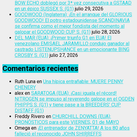
BOW ECHO doblegó por 3ª vez consecutiva a GSTAAD
en un épico SUSSEX S. (G1)
julio 29, 2026
GOODWOOD (Inglaterra): ¡En el arranque del GLORIOUS
GOODWOOD! El potro estadounidense SCANDINAVIA
se confirma como el mejor fondista del momento al
galopar el GOODWOOD CUP S. (G1)
julio 28, 2026
DEL MAR (EUA): ¡Primer triunfo G1 en EUA! El
venezolano EMISAEL JARAMILLO condujo ganador al
castrado LISTENUPSHANCE en un emocionante BING
CROSBY S. (G1)
julio 27, 2026
Comentarios recientes
Ruth Luna
en
Una hípica entrañable: MUERE PENNY
CHENERY
alex
en
SARATOGA (EUA): ¡Casi iguala el récord!
NITROGEN se impuso al reverendo galope en el OGDEN
PHIPPS S. (G1) y tiene pase a la BREEDERS’ CUP
DISTAFF (G1)
Freddy Rivero
en
CHURCHILL DOWNS (EUA):
PRONÓSTICOS para este VIERNES, 01 de MAYO
Omega
en
¡El entrenador de ZENYATTA! A los 80 años
falleció el reconocido JOHN SHIRREFFS