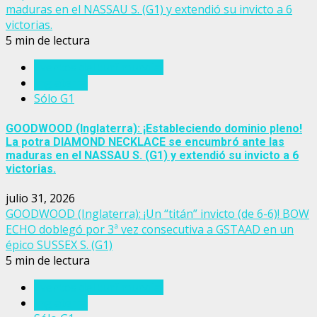
maduras en el NASSAU S. (G1) y extendió su invicto a 6
victorias.
5 min de lectura
Eventos del turf mundial
Inglaterra
Sólo G1
GOODWOOD (Inglaterra): ¡Estableciendo dominio pleno!
La potra DIAMOND NECKLACE se encumbró ante las
maduras en el NASSAU S. (G1) y extendió su invicto a 6
victorias.
julio 31, 2026
GOODWOOD (Inglaterra): ¡Un “titán” invicto (de 6-6)! BOW
ECHO doblegó por 3ª vez consecutiva a GSTAAD en un
épico SUSSEX S. (G1)
5 min de lectura
Eventos del turf mundial
Inglaterra