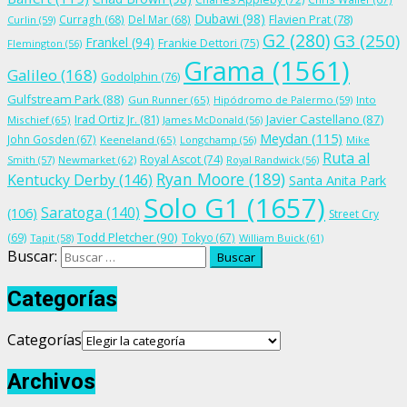
Dubawi
(98)
Flavien Prat
(78)
Curragh
(68)
Del Mar
(68)
Curlin
(59)
G2
(280)
G3
(250)
Frankel
(94)
Frankie Dettori
(75)
Flemington
(56)
Grama
(1561)
Galileo
(168)
Godolphin
(76)
Gulfstream Park
(88)
Gun Runner
(65)
Hipódromo de Palermo
(59)
Into
Irad Ortiz Jr.
(81)
Javier Castellano
(87)
Mischief
(65)
James McDonald
(56)
Meydan
(115)
John Gosden
(67)
Keeneland
(65)
Longchamp
(56)
Mike
Ruta al
Royal Ascot
(74)
Smith
(57)
Newmarket
(62)
Royal Randwick
(56)
Ryan Moore
(189)
Kentucky Derby
(146)
Santa Anita Park
Solo G1
(1657)
Saratoga
(140)
(106)
Street Cry
Todd Pletcher
(90)
(69)
Tokyo
(67)
Tapit
(58)
William Buick
(61)
Buscar:
Categorías
Categorías
Archivos