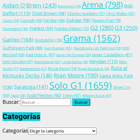
Arena
(798)
Aidan O'Brien
(243)
Bob
Aqueduct
(54)
Baffert
(119)
Chad Brown
(98)
Charles Appleby
(72)
Chris Waller
(67)
Dubawi
(98)
Flavien Prat
(78)
Curragh
(69)
Del Mar
(68)
Curlin
(59)
G2
(280)
G3
(250)
Frankel
(94)
Frankie Dettori
(75)
Flemington
(56)
Grama
(1562)
Galileo
(168)
Godolphin
(76)
Gulfstream Park
(88)
Into
Gun Runner
(65)
Hipódromo de Palermo
(59)
Irad Ortiz Jr.
(81)
Javier Castellano
(87)
Mischief
(66)
James McDonald
(56)
Meydan
(115)
John Gosden
(67)
Keeneland
(65)
Longchamp
(56)
Mike
Ruta al
Royal Ascot
(74)
Smith
(57)
Newmarket
(62)
Royal Randwick
(56)
Ryan Moore
(190)
Kentucky Derby
(146)
Santa Anita Park
Solo G1
(1659)
Saratoga
(141)
(106)
Street Cry
Todd Pletcher
(90)
(69)
Tokyo
(67)
Tapit
(58)
William Buick
(61)
Buscar:
Categorías
Categorías