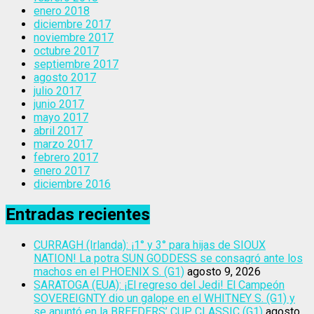
enero 2018
diciembre 2017
noviembre 2017
octubre 2017
septiembre 2017
agosto 2017
julio 2017
junio 2017
mayo 2017
abril 2017
marzo 2017
febrero 2017
enero 2017
diciembre 2016
Entradas recientes
CURRAGH (Irlanda): ¡1° y 3° para hijas de SIOUX
NATION! La potra SUN GODDESS se consagró ante los
machos en el PHOENIX S. (G1)
agosto 9, 2026
SARATOGA (EUA): ¡El regreso del Jedi! El Campeón
SOVEREIGNTY dio un galope en el WHITNEY S. (G1) y
se apuntó en la BREEDERS’ CUP CLASSIC (G1)
agosto