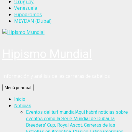
Uruguay
Venezuela
Hipódromos
MEYDAN (Dubai)
Hipismo Mundial
Información y análisis de las carreras de caballos
Menú principal
Inicio
Noticias
Eventos del turf mundial
Aquí habrá noticias sobre
eventos como la Serie Mundial de Dubai, la
Breeders’ Cup, Royal Ascot, Carreras de las
Estrellas en Argentina, Clásico Latinoamericano