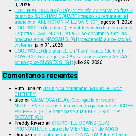
9, 2026
COLONIAL DOWNS (EUA): ¡4° triunfo selectivo en fila! El
castrado BURNHAM SQUARE impuso su remate en el
tradicional ARLINGTON MILLION S. (G1)
agosto 1, 2026
GOODWOOD (Inglaterra): ¡Estableciendo dominio pleno!
La potra DIAMOND NECKLACE se encumbró ante las
maduras en el NASSAU S. (G1) y extendió su invicto a 6
victorias.
julio 31, 2026
GOODWOOD (Inglaterra): ¡Un “titán” invicto (de 6-6)!
BOW ECHO doblegó por 3ª vez consecutiva a GSTAAD
en un épico SUSSEX S. (G1)
julio 29, 2026
Comentarios recientes
Ruth Luna
en
Una hípica entrañable: MUERE PENNY
CHENERY
alex
en
SARATOGA (EUA): ¡Casi iguala el récord!
NITROGEN se impuso al reverendo galope en el OGDEN
PHIPPS S. (G1) y tiene pase a la BREEDERS’ CUP
DISTAFF (G1)
Freddy Rivero
en
CHURCHILL DOWNS (EUA):
PRONÓSTICOS para este VIERNES, 01 de MAYO
Omega
en
¡El entrenador de ZENYATTA! A los 80 años