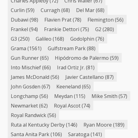
Charles Appleby
(72)
Chris Waller
(67)
Curlin
(59)
Curragh
(68)
Del Mar
(68)
Dubawi
(98)
Flavien Prat
(78)
Flemington
(56)
Frankel
(94)
Frankie Dettori
(75)
G2
(280)
G3
(250)
Galileo
(168)
Godolphin
(76)
Grama
(1561)
Gulfstream Park
(88)
Gun Runner
(65)
Hipódromo de Palermo
(59)
Into Mischief
(66)
Irad Ortiz Jr.
(81)
James McDonald
(56)
Javier Castellano
(87)
John Gosden
(67)
Keeneland
(65)
Longchamp
(56)
Meydan
(115)
Mike Smith
(57)
Newmarket
(62)
Royal Ascot
(74)
Royal Randwick
(56)
Ruta al Kentucky Derby
(146)
Ryan Moore
(189)
Santa Anita Park
(106)
Saratoga
(141)