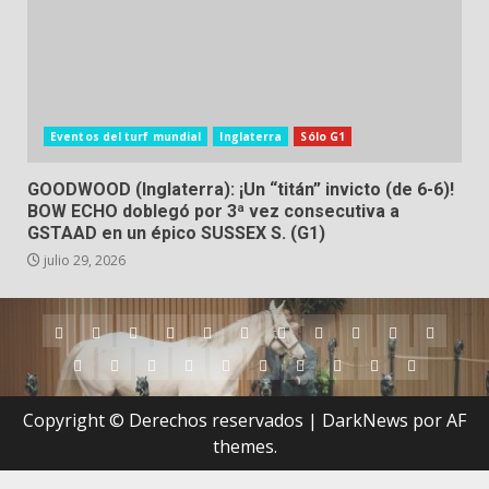
Eventos del turf mundial
Inglaterra
Sólo G1
GOODWOOD (Inglaterra): ¡Un “titán” invicto (de 6-6)!
BOW ECHO doblegó por 3ª vez consecutiva a
GSTAAD en un épico SUSSEX S. (G1)
julio 29, 2026
Argentina
Australia
Brasil
Chile
Dubai
Estados
Hong
Inglaterra
Irlanda
Japón
Nueva
Unidos
Kong
Zelanda
Panamá
Perú
Puerto
Qatar
Singapur
Suráfrica
Uruguay
Venezuela
Hipódromos
MEYDA
Rico
(Dubai)
Copyright © Derechos reservados
|
DarkNews
por AF
themes.