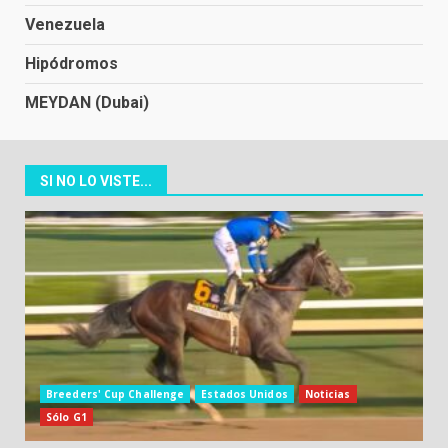
Venezuela
Hipódromos
MEYDAN (Dubai)
SI NO LO VISTE...
Breeders' Cup Challenge
Estados Unidos
Noticias
Sólo G1