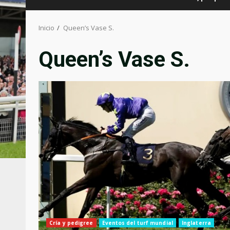
Inicio
Queen’s Vase S.
Queen’s Vase S.
Cría y pedigree
Eventos del turf mundial
Inglaterra