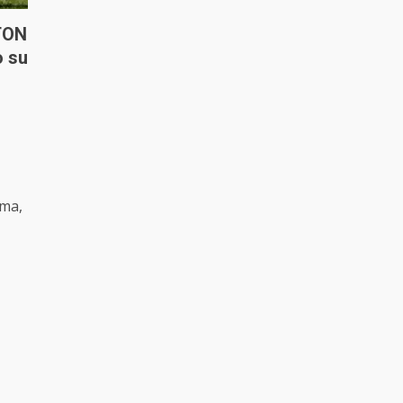
TON
 su
ama,