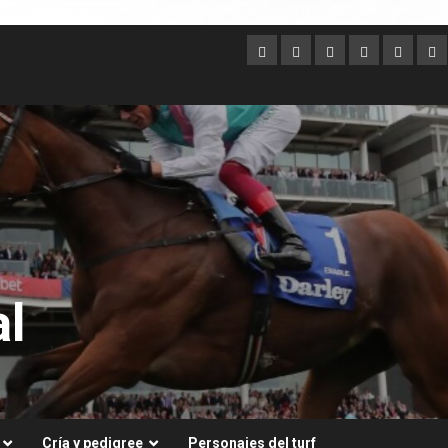
Argentina
Australia
Brasil
Chile
Dubai
Es
Un
l
Cría y pedigree
Personajes del turf