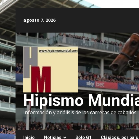
Saltar
al
agosto 7, 2026
contenido
Hipismo Mundia
Información y análisis de las carreras de caballos
Inicio
Noticias
Sólo G1
Clásicos, por país