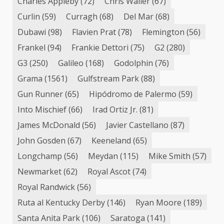
Charles Appleby
(72)
Chris Waller
(67)
Curlin
(59)
Curragh
(68)
Del Mar
(68)
Dubawi
(98)
Flavien Prat
(78)
Flemington
(56)
Frankel
(94)
Frankie Dettori
(75)
G2
(280)
G3
(250)
Galileo
(168)
Godolphin
(76)
Grama
(1561)
Gulfstream Park
(88)
Gun Runner
(65)
Hipódromo de Palermo
(59)
Into Mischief
(66)
Irad Ortiz Jr.
(81)
James McDonald
(56)
Javier Castellano
(87)
John Gosden
(67)
Keeneland
(65)
Longchamp
(56)
Meydan
(115)
Mike Smith
(57)
Newmarket
(62)
Royal Ascot
(74)
Royal Randwick
(56)
Ruta al Kentucky Derby
(146)
Ryan Moore
(189)
Santa Anita Park
(106)
Saratoga
(141)