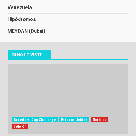
Venezuela
Hipódromos
MEYDAN (Dubai)
SI NO LO VISTE...
Breeders' Cup Challenge
Estados Unidos
Noticias
Sólo G1