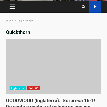
MENÚ
PRINCIPAL
Inicio
Quickthorn
Quickthorn
Inglaterra
Sólo G1
GOODWOOD (Inglaterra): ¡Sorpresa 16-1!
De punta a punta y al galope se impuso