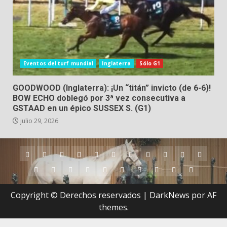
Eventos del turf mundial
Inglaterra
Sólo G1
GOODWOOD (Inglaterra): ¡Un “titán” invicto (de 6-6)!
BOW ECHO doblegó por 3ª vez consecutiva a
GSTAAD en un épico SUSSEX S. (G1)
julio 29, 2026
Argentina
Australia
Brasil
Chile
Dubai
Estados
Hong
Inglaterra
Irlanda
Japón
Nueva
Unidos
Kong
Zelanda
Panamá
Perú
Puerto
Qatar
Singapur
Suráfrica
Uruguay
Venezuela
Hipódromos
MEYDA
Rico
(Dubai)
Copyright © Derechos reservados
|
DarkNews
por AF
themes.