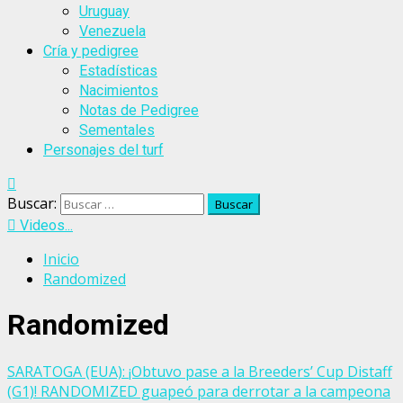
Uruguay
Venezuela
Cría y pedigree
Estadísticas
Nacimientos
Notas de Pedigree
Sementales
Personajes del turf
Buscar:
Videos...
Inicio
Randomized
Randomized
SARATOGA (EUA): ¡Obtuvo pase a la Breeders’ Cup Distaff
(G1)! RANDOMIZED guapeó para derrotar a la campeona