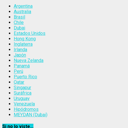
Argentina
Australia
Brasil
Chile
Dubai
Estados Unidos
Hong Kong
Inglaterra
Irlanda
Japón
Nueva Zelanda
Panamá
Perú
Puerto Rico
Qatar
Singapur
Suráfrica
Uruguay
Venezuela
Hipódromos
MEYDAN (Dubai)
Si no lo viste...