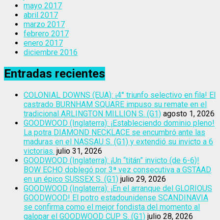
mayo 2017
abril 2017
marzo 2017
febrero 2017
enero 2017
diciembre 2016
Entradas recientes
COLONIAL DOWNS (EUA): ¡4° triunfo selectivo en fila! El
castrado BURNHAM SQUARE impuso su remate en el
tradicional ARLINGTON MILLION S. (G1)
agosto 1, 2026
GOODWOOD (Inglaterra): ¡Estableciendo dominio pleno!
La potra DIAMOND NECKLACE se encumbró ante las
maduras en el NASSAU S. (G1) y extendió su invicto a 6
victorias.
julio 31, 2026
GOODWOOD (Inglaterra): ¡Un “titán” invicto (de 6-6)!
BOW ECHO doblegó por 3ª vez consecutiva a GSTAAD
en un épico SUSSEX S. (G1)
julio 29, 2026
GOODWOOD (Inglaterra): ¡En el arranque del GLORIOUS
GOODWOOD! El potro estadounidense SCANDINAVIA
se confirma como el mejor fondista del momento al
galopar el GOODWOOD CUP S. (G1)
julio 28, 2026