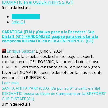
IDIOMATIC en el OGDEN PHIPPS S. (G1)
5 min de lectura
Estados Unidos
Sólo G1
SARATOGA (EUA): ¡Obtuvo pase a la Breeders’ Cup
Distaff (G1)! RANDOMIZED guapeó para derrotar a la
campeona IDIOMATIC en el OGDEN PHIPPS S. (G1)
Enrique Salazar
junio 9, 2024
Liderando la prueba, desde el inicio, bajo la experta
conducción de JOEL ROSARIO, la entrenada del exitoso
CHAD BROWN tomó venganza de la Campeona y gran
favorita IDIOMATIC, quien le derrotó en la más reciente
versión de la BREEDERS’...
Leer más
SANTA ANITA PARK (EUA): ¡Va por su 5° triunfo en fila!
IDIOMATIC busca su título de Campeona en la BREEDERS’
CUP DISTAFF (G1)
3 min de lectura