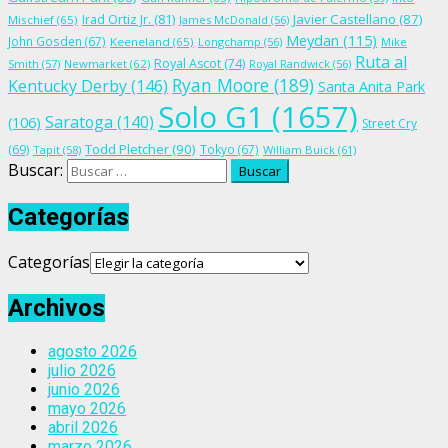
Irad Ortiz Jr.
(81)
Javier Castellano
(87)
Mischief
(65)
James McDonald
(56)
Meydan
(115)
John Gosden
(67)
Keeneland
(65)
Longchamp
(56)
Mike
Ruta al
Royal Ascot
(74)
Smith
(57)
Newmarket
(62)
Royal Randwick
(56)
Ryan Moore
(189)
Kentucky Derby
(146)
Santa Anita Park
Solo G1
(1657)
Saratoga
(140)
(106)
Street Cry
Todd Pletcher
(90)
(69)
Tokyo
(67)
Tapit
(58)
William Buick
(61)
Buscar:
Categorías
Categorías
Archivos
agosto 2026
julio 2026
junio 2026
mayo 2026
abril 2026
marzo 2026