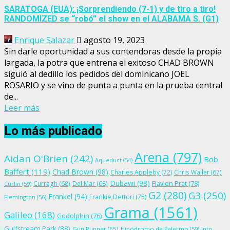
SARATOGA (EUA): ¡Sorprendiendo (7-1) y de tiro a tiro!
RANDOMIZED se “robó” el show en el ALABAMA S. (G1)
Enrique Salazar
agosto 19, 2023
Sin darle oportunidad a sus contendoras desde la propia
largada, la potra que entrena el exitoso CHAD BROWN
siguió al dedillo los pedidos del dominicano JOEL
ROSARIO y se vino de punta a punta en la prueba central
de...
Leer más
Lo más publicado
Arena
(797)
Aidan O'Brien
(242)
Bob
Aqueduct
(54)
Baffert
(119)
Chad Brown
(98)
Charles Appleby
(72)
Chris Waller
(67)
Dubawi
(98)
Flavien Prat
(78)
Curragh
(68)
Del Mar
(68)
Curlin
(59)
G2
(280)
G3
(250)
Frankel
(94)
Frankie Dettori
(75)
Flemington
(56)
Grama
(1561)
Galileo
(168)
Godolphin
(76)
Gulfstream Park
(88)
Gun Runner
(65)
Hipódromo de Palermo
(59)
Into