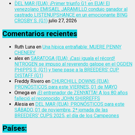
DEL MAR (EUA): ¡Primer triunfo G1 en EUA! El
venezolano EMISAEL JARAMILLO condujo ganador al
castrado LISTENUPSHANCE en un emocionante BING
CROSBY S. (G1)
julio 27, 2026
Comentarios recientes
Ruth Luna
en
Una hípica entrañable: MUERE PENNY
CHENERY
alex
en
SARATOGA (EUA): ¡Casi iguala el récord!
NITROGEN se impuso al reverendo galope en el OGDEN
PHIPPS S. (G1) y tiene pase a la BREEDERS’ CUP
DISTAFF (G1)
Freddy Rivero
en
CHURCHILL DOWNS (EUA):
PRONÓSTICOS para este VIERNES, 01 de MAYO
Omega
en
¡El entrenador de ZENYATTA! A los 80 años
falleció el reconocido JOHN SHIRREFFS
Alesia
en
DEL MAR (EUA): PRONÓSTICOS para este
SÁBADO, 01 de noviembre, 2ª jornada de las
BREEDERS’ CUPS 2025, el día de los Campeones
Países: