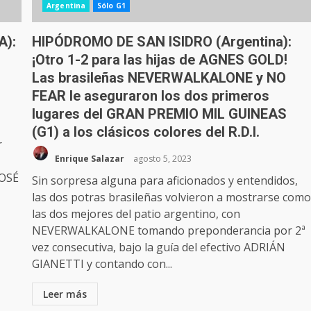
Argentina
Sólo G1
A):
HIPÓDROMO DE SAN ISIDRO (Argentina):
¡Otro 1-2 para las hijas de AGNES GOLD!
Las brasileñas NEVERWALKALONE y NO
FEAR le aseguraron los dos primeros
lugares del GRAN PREMIO MIL GUINEAS
(G1) a los clásicos colores del R.D.I.
r
Enrique Salazar
agosto 5, 2023
JOSÉ
Sin sorpresa alguna para aficionados y entendidos,
las dos potras brasileñas volvieron a mostrarse com
las dos mejores del patio argentino, con
NEVERWALKALONE tomando preponderancia por 2ª
vez consecutiva, bajo la guía del efectivo ADRIÁN
GIANETTI y contando con...
Leer más