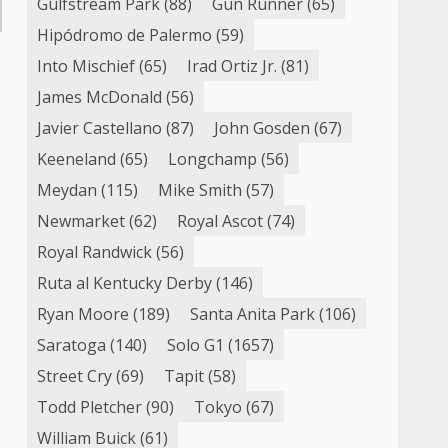
Gulfstream Park
(88)
Gun Runner
(65)
Hipódromo de Palermo
(59)
Into Mischief
(65)
Irad Ortiz Jr.
(81)
James McDonald
(56)
Javier Castellano
(87)
John Gosden
(67)
Keeneland
(65)
Longchamp
(56)
Meydan
(115)
Mike Smith
(57)
Newmarket
(62)
Royal Ascot
(74)
Royal Randwick
(56)
Ruta al Kentucky Derby
(146)
o
Ryan Moore
(189)
Santa Anita Park
(106)
Saratoga
(140)
Solo G1
(1657)
Street Cry
(69)
Tapit
(58)
Todd Pletcher
(90)
Tokyo
(67)
William Buick
(61)