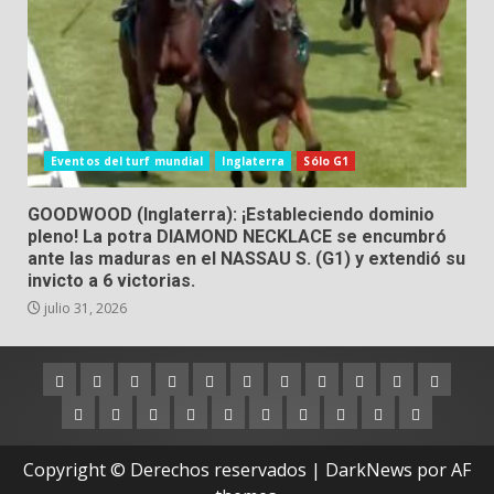
Eventos del turf mundial
Inglaterra
Sólo G1
GOODWOOD (Inglaterra): ¡Estableciendo dominio
pleno! La potra DIAMOND NECKLACE se encumbró
ante las maduras en el NASSAU S. (G1) y extendió su
invicto a 6 victorias.
julio 31, 2026
Argentina
Australia
Brasil
Chile
Dubai
Estados
Hong
Inglaterra
Irlanda
Japón
Nueva
Unidos
Kong
Zelanda
Panamá
Perú
Puerto
Qatar
Singapur
Suráfrica
Uruguay
Venezuela
Hipódromos
MEYDA
Rico
(Dubai)
Copyright © Derechos reservados
|
DarkNews
por AF