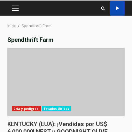
MENÚ
PRINCIPAL
Inicio
Spendthrift Farm
Spendthrift Farm
Cría y pedigree
Estados Unidos
KENTUCKY (EUA): ¡Vendidas por US$
6.000.000! NEST y GOODNIGHT OLIVE