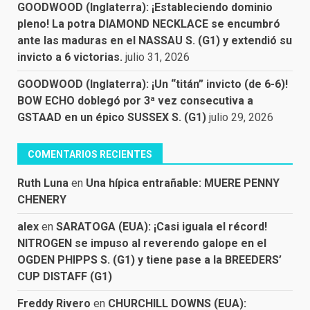
GOODWOOD (Inglaterra): ¡Estableciendo dominio
pleno! La potra DIAMOND NECKLACE se encumbró
ante las maduras en el NASSAU S. (G1) y extendió su
invicto a 6 victorias.
julio 31, 2026
GOODWOOD (Inglaterra): ¡Un “titán” invicto (de 6-6)!
BOW ECHO doblegó por 3ª vez consecutiva a
GSTAAD en un épico SUSSEX S. (G1)
julio 29, 2026
COMENTARIOS RECIENTES
Ruth Luna
en
Una hípica entrañable: MUERE PENNY
CHENERY
alex
en
SARATOGA (EUA): ¡Casi iguala el récord!
NITROGEN se impuso al reverendo galope en el
OGDEN PHIPPS S. (G1) y tiene pase a la BREEDERS’
CUP DISTAFF (G1)
Freddy Rivero
en
CHURCHILL DOWNS (EUA):