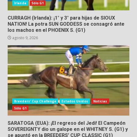
Irlanda
Sólo G1
CURRAGH (Irlanda): ¡1° y 3° para hijas de SIOUX
NATION! La potra SUN GODDESS se consagró ante
los machos en el PHOENIX S. (G1)
agosto 9, 2026
Breeders' Cup Challenge
Estados Unidos
Noticias
Sólo G1
SARATOGA (EUA): ¡El regreso del Jedi! El Campeón
SOVEREIGNTY dio un galope en el WHITNEY S. (G1) y
se apuntó en la BREEDERS’ CUP CLASSIC (G1)