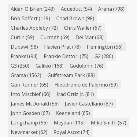
Aidan O'Brien
(243)
Aqueduct
(54)
Arena
(798)
Bob Baffert
(119)
Chad Brown
(98)
Charles Appleby
(72)
Chris Waller
(67)
Curlin
(59)
Curragh
(69)
Del Mar
(68)
Dubawi
(98)
Flavien Prat
(78)
Flemington
(56)
Frankel
(94)
Frankie Dettori
(75)
G2
(280)
G3
(250)
Galileo
(168)
Godolphin
(76)
Grama
(1562)
Gulfstream Park
(88)
Gun Runner
(65)
Hipódromo de Palermo
(59)
Into Mischief
(66)
Irad Ortiz Jr.
(81)
James McDonald
(56)
Javier Castellano
(87)
John Gosden
(67)
Keeneland
(65)
Longchamp
(56)
Meydan
(115)
Mike Smith
(57)
Newmarket
(62)
Royal Ascot
(74)