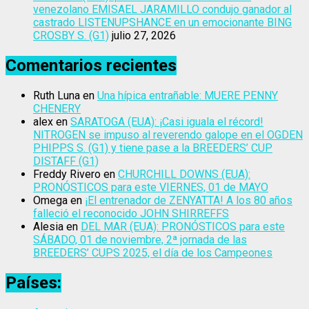
venezolano EMISAEL JARAMILLO condujo ganador al
castrado LISTENUPSHANCE en un emocionante BING
CROSBY S. (G1)
julio 27, 2026
Comentarios recientes
Ruth Luna
en
Una hípica entrañable: MUERE PENNY
CHENERY
alex
en
SARATOGA (EUA): ¡Casi iguala el récord!
NITROGEN se impuso al reverendo galope en el OGDEN
PHIPPS S. (G1) y tiene pase a la BREEDERS’ CUP
DISTAFF (G1)
Freddy Rivero
en
CHURCHILL DOWNS (EUA):
PRONÓSTICOS para este VIERNES, 01 de MAYO
Omega
en
¡El entrenador de ZENYATTA! A los 80 años
falleció el reconocido JOHN SHIRREFFS
Alesia
en
DEL MAR (EUA): PRONÓSTICOS para este
SÁBADO, 01 de noviembre, 2ª jornada de las
BREEDERS’ CUPS 2025, el día de los Campeones
Países: