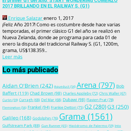
El primer G1 del Año: START WONDERING COMENZÓ
2017 BRILLANDO EN EL RAILWAY S. (G1)
Enrique Salazar
enero 1, 2017
¡Feliz Año 2017! Como es costumbre desde hace varias
temporadas, el primer clásico G1 del año se realizó en
Nueva Zelanda, donde ae programa para cada 01 de
enero la disputa del tradicional Railway S. (G1, 1200m,
grama, US$138.359...
Leer más
Lo más publicado
Arena
(797)
Aidan O'Brien
(242)
Bob
Aqueduct
(54)
Baffert
(119)
Chad Brown
(98)
Charles Appleby
(72)
Chris Waller
(67)
Dubawi
(98)
Flavien Prat
(78)
Curragh
(68)
Del Mar
(68)
Curlin
(59)
G2
(280)
G3
(250)
Frankel
(94)
Frankie Dettori
(75)
Flemington
(56)
Grama
(1561)
Galileo
(168)
Godolphin
(76)
Gulfstream Park
(88)
Gun Runner
(65)
Hipódromo de Palermo
(59)
Into