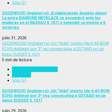
Sólo G1
GOODWOOD (Inglaterra): ¡Estableciendo dominio pleno!
La potra DIAMOND NECKLACE se encumbró ante las
maduras en el NASSAU S. (G1) y extendió su invicto a 6
victorias.
julio 31, 2026
GOODWOOD (Inglaterra): ¡Un “titán” invicto (de 6-6)! BOW
ECHO doblegó por 3ª vez consecutiva a GSTAAD en un
épico SUSSEX S. (G1)
5 min de lectura
Eventos del turf mundial
Inglaterra
Sólo G1
GOODWOOD (Inglaterra): ¡Un “titán” invicto (de 6-6)! BOW
ECHO doblegó por 3ª vez consecutiva a GSTAAD en un
épico SUSSEX S. (G1)
julio 29, 2026