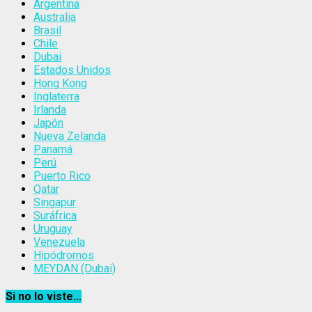
Argentina
Australia
Brasil
Chile
Dubai
Estados Unidos
Hong Kong
Inglaterra
Irlanda
Japón
Nueva Zelanda
Panamá
Perú
Puerto Rico
Qatar
Singapur
Suráfrica
Uruguay
Venezuela
Hipódromos
MEYDAN (Dubai)
Si no lo viste...