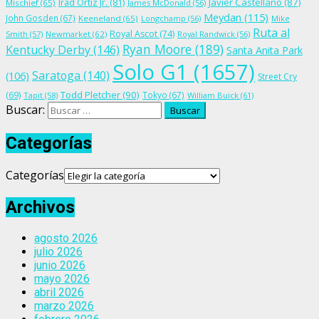
Irad Ortiz Jr.
(81)
Javier Castellano
(87)
Mischief
(65)
James McDonald
(56)
Meydan
(115)
John Gosden
(67)
Keeneland
(65)
Longchamp
(56)
Mike
Ruta al
Royal Ascot
(74)
Smith
(57)
Newmarket
(62)
Royal Randwick
(56)
Ryan Moore
(189)
Kentucky Derby
(146)
Santa Anita Park
Solo G1
(1657)
Saratoga
(140)
(106)
Street Cry
Todd Pletcher
(90)
(69)
Tokyo
(67)
Tapit
(58)
William Buick
(61)
Buscar:
Categorías
Categorías
Archivos
agosto 2026
julio 2026
junio 2026
mayo 2026
abril 2026
marzo 2026