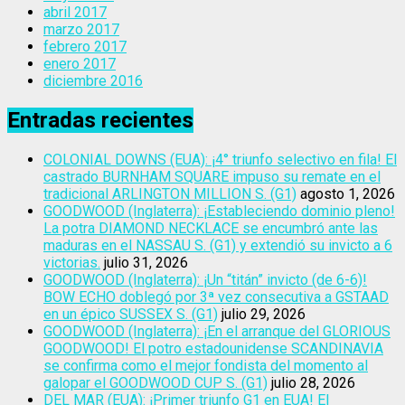
abril 2017
marzo 2017
febrero 2017
enero 2017
diciembre 2016
Entradas recientes
COLONIAL DOWNS (EUA): ¡4° triunfo selectivo en fila! El
castrado BURNHAM SQUARE impuso su remate en el
tradicional ARLINGTON MILLION S. (G1)
agosto 1, 2026
GOODWOOD (Inglaterra): ¡Estableciendo dominio pleno!
La potra DIAMOND NECKLACE se encumbró ante las
maduras en el NASSAU S. (G1) y extendió su invicto a 6
victorias.
julio 31, 2026
GOODWOOD (Inglaterra): ¡Un “titán” invicto (de 6-6)!
BOW ECHO doblegó por 3ª vez consecutiva a GSTAAD
en un épico SUSSEX S. (G1)
julio 29, 2026
GOODWOOD (Inglaterra): ¡En el arranque del GLORIOUS
GOODWOOD! El potro estadounidense SCANDINAVIA
se confirma como el mejor fondista del momento al
galopar el GOODWOOD CUP S. (G1)
julio 28, 2026
DEL MAR (EUA): ¡Primer triunfo G1 en EUA! El