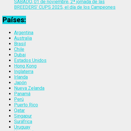
SÁBADO, 01 de noviembre, 2ª jornada de las
BREEDERS’ CUPS 2025, el día de los Campeones
Países:
Argentina
Australia
Brasil
Chile
Dubai
Estados Unidos
Hong Kong
Inglaterra
Irlanda
Japón
Nueva Zelanda
Panamá
Perú
Puerto Rico
Qatar
Singapur
Suráfrica
Uruguay