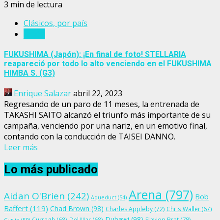
3 min de lectura
Clásicos, por país
Japón
FUKUSHIMA (Japón): ¡En final de foto! STELLARIA
reapareció por todo lo alto venciendo en el FUKUSHIMA
HIMBA S. (G3)
Enrique Salazar
abril 22, 2023
Regresando de un paro de 11 meses, la entrenada de
TAKASHI SAITO alcanzó el triunfo más importante de su
campaña, venciendo por una nariz, en un emotivo final,
contando con la conducción de TAISEI DANNO.
Leer más
Lo más publicado
Arena
(797)
Aidan O'Brien
(242)
Bob
Aqueduct
(54)
Baffert
(119)
Chad Brown
(98)
Charles Appleby
(72)
Chris Waller
(67)
Dubawi
(98)
Flavien Prat
(78)
Curragh
(68)
Del Mar
(68)
Curlin
(59)