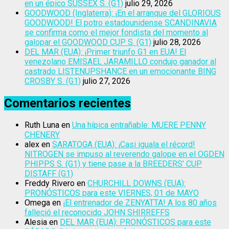
en un épico SUSSEX S. (G1)
julio 29, 2026
GOODWOOD (Inglaterra): ¡En el arranque del GLORIOUS
GOODWOOD! El potro estadounidense SCANDINAVIA
se confirma como el mejor fondista del momento al
galopar el GOODWOOD CUP S. (G1)
julio 28, 2026
DEL MAR (EUA): ¡Primer triunfo G1 en EUA! El
venezolano EMISAEL JARAMILLO condujo ganador al
castrado LISTENUPSHANCE en un emocionante BING
CROSBY S. (G1)
julio 27, 2026
Comentarios recientes
Ruth Luna
en
Una hípica entrañable: MUERE PENNY
CHENERY
alex
en
SARATOGA (EUA): ¡Casi iguala el récord!
NITROGEN se impuso al reverendo galope en el OGDEN
PHIPPS S. (G1) y tiene pase a la BREEDERS’ CUP
DISTAFF (G1)
Freddy Rivero
en
CHURCHILL DOWNS (EUA):
PRONÓSTICOS para este VIERNES, 01 de MAYO
Omega
en
¡El entrenador de ZENYATTA! A los 80 años
falleció el reconocido JOHN SHIRREFFS
Alesia
en
DEL MAR (EUA): PRONÓSTICOS para este