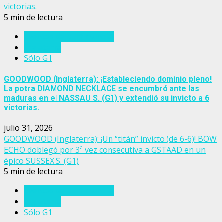
victorias.
5 min de lectura
Eventos del turf mundial
Inglaterra
Sólo G1
GOODWOOD (Inglaterra): ¡Estableciendo dominio pleno!
La potra DIAMOND NECKLACE se encumbró ante las
maduras en el NASSAU S. (G1) y extendió su invicto a 6
victorias.
julio 31, 2026
GOODWOOD (Inglaterra): ¡Un “titán” invicto (de 6-6)! BOW
ECHO doblegó por 3ª vez consecutiva a GSTAAD en un
épico SUSSEX S. (G1)
5 min de lectura
Eventos del turf mundial
Inglaterra
Sólo G1