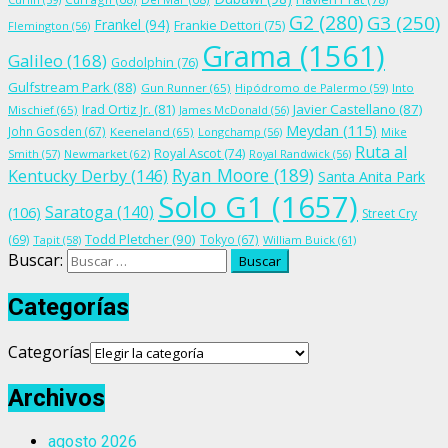
G2
(280)
G3
(250)
Frankel
(94)
Frankie Dettori
(75)
Flemington
(56)
Grama
(1561)
Galileo
(168)
Godolphin
(76)
Gulfstream Park
(88)
Gun Runner
(65)
Hipódromo de Palermo
(59)
Into
Irad Ortiz Jr.
(81)
Javier Castellano
(87)
Mischief
(65)
James McDonald
(56)
Meydan
(115)
John Gosden
(67)
Keeneland
(65)
Longchamp
(56)
Mike
Ruta al
Royal Ascot
(74)
Smith
(57)
Newmarket
(62)
Royal Randwick
(56)
Ryan Moore
(189)
Kentucky Derby
(146)
Santa Anita Park
Solo G1
(1657)
Saratoga
(140)
(106)
Street Cry
Todd Pletcher
(90)
(69)
Tokyo
(67)
Tapit
(58)
William Buick
(61)
Buscar:
Categorías
Categorías
Archivos
agosto 2026