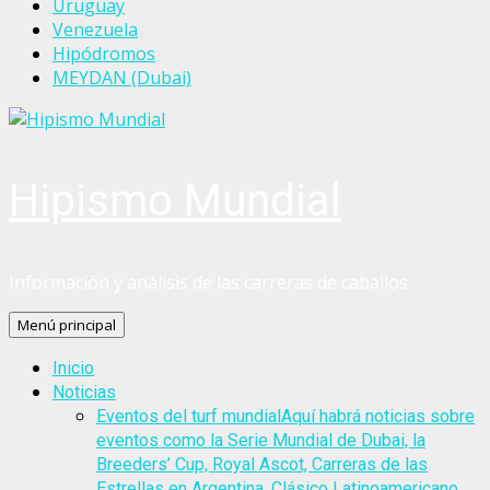
Uruguay
Venezuela
Hipódromos
MEYDAN (Dubai)
Hipismo Mundial
Información y análisis de las carreras de caballos
Menú principal
Inicio
Noticias
Eventos del turf mundial
Aquí habrá noticias sobre
eventos como la Serie Mundial de Dubai, la
Breeders’ Cup, Royal Ascot, Carreras de las
Estrellas en Argentina, Clásico Latinoamericano