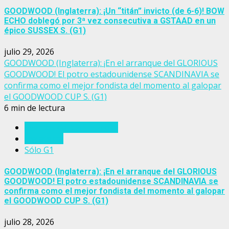
GOODWOOD (Inglaterra): ¡Un “titán” invicto (de 6-6)! BOW
ECHO doblegó por 3ª vez consecutiva a GSTAAD en un
épico SUSSEX S. (G1)
julio 29, 2026
GOODWOOD (Inglaterra): ¡En el arranque del GLORIOUS
GOODWOOD! El potro estadounidense SCANDINAVIA se
confirma como el mejor fondista del momento al galopar
el GOODWOOD CUP S. (G1)
6 min de lectura
Eventos del turf mundial
Inglaterra
Sólo G1
GOODWOOD (Inglaterra): ¡En el arranque del GLORIOUS
GOODWOOD! El potro estadounidense SCANDINAVIA se
confirma como el mejor fondista del momento al galopar
el GOODWOOD CUP S. (G1)
julio 28, 2026