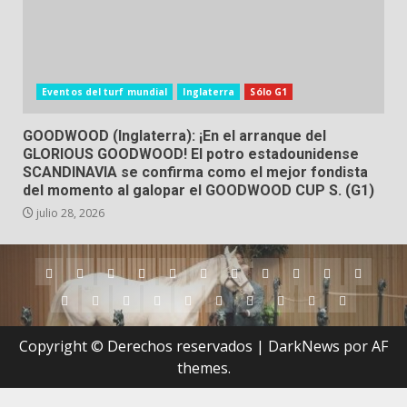
Eventos del turf mundial
Inglaterra
Sólo G1
GOODWOOD (Inglaterra): ¡En el arranque del
GLORIOUS GOODWOOD! El potro estadounidense
SCANDINAVIA se confirma como el mejor fondista
del momento al galopar el GOODWOOD CUP S. (G1)
julio 28, 2026
Argentina
Australia
Brasil
Chile
Dubai
Estados
Hong
Inglaterra
Irlanda
Japón
Nueva
Unidos
Kong
Zelanda
Panamá
Perú
Puerto
Qatar
Singapur
Suráfrica
Uruguay
Venezuela
Hipódromos
MEYDA
Rico
(Dubai)
Copyright © Derechos reservados
|
DarkNews
por AF
themes.