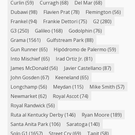
Curlin
(59)
Curragh
(68)
Del Mar
(68)
Dubawi
(98)
Flavien Prat
(78)
Flemington
(56)
Frankel
(94)
Frankie Dettori
(75)
G2
(280)
G3
(250)
Galileo
(168)
Godolphin
(76)
Grama
(1561)
Gulfstream Park
(88)
Gun Runner
(65)
Hipódromo de Palermo
(59)
Into Mischief
(65)
Irad Ortiz Jr.
(81)
James McDonald
(56)
Javier Castellano
(87)
John Gosden
(67)
Keeneland
(65)
Longchamp
(56)
Meydan
(115)
Mike Smith
(57)
Newmarket
(62)
Royal Ascot
(74)
Royal Randwick
(56)
Ruta al Kentucky Derby
(146)
Ryan Moore
(189)
Santa Anita Park
(106)
Saratoga
(140)
Solo G1
(1657)
Street Cry
(69)
Tapit
(58)