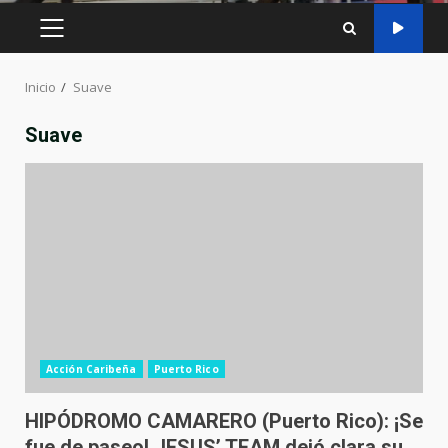
MENÚ
PRINCIPAL
Inicio
Suave
Suave
Acción Caribeña
Puerto Rico
HIPÓDROMO CAMARERO (Puerto Rico): ¡Se
fue de paseo! JESUS’ TEAM dejó clara su