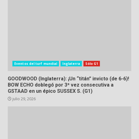
Eventos del turf mundial
Inglaterra
Sólo G1
GOODWOOD (Inglaterra): ¡Un “titán” invicto (de 6-6)!
BOW ECHO doblegó por 3ª vez consecutiva a
GSTAAD en un épico SUSSEX S. (G1)
julio 29, 2026