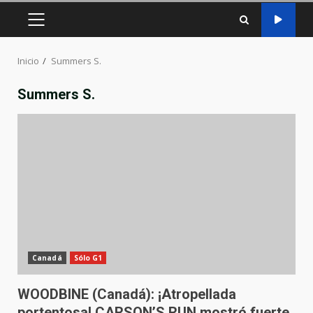
MENÚ
PRINCIPAL
Inicio
Summers S.
Summers S.
Canadá
Sólo G1
WOODBINE (Canadá): ¡Atropellada
portentosa! CARSON’S RUN mostró fuerte