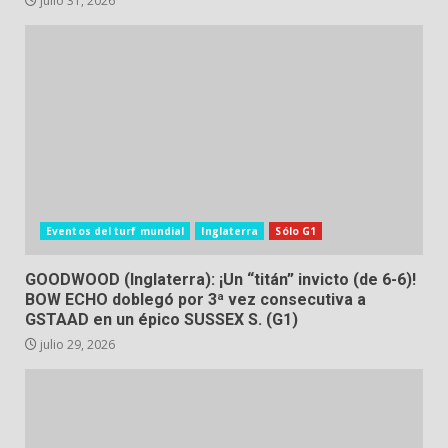
julio 31, 2026
Eventos del turf mundial
Inglaterra
Sólo G1
GOODWOOD (Inglaterra): ¡Un “titán” invicto (de 6-6)!
BOW ECHO doblegó por 3ª vez consecutiva a
GSTAAD en un épico SUSSEX S. (G1)
julio 29, 2026