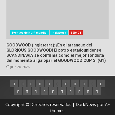
Eventos del turf mundial
Inglaterra
Sólo G1
GOODWOOD (Inglaterra): ¡En el arranque del
GLORIOUS GOODWOOD! El potro estadounidense
SCANDINAVIA se confirma como el mejor fondista
del momento al galopar el GOODWOOD CUP S. (G1)
julio 28, 2026
Argentina
Australia
Brasil
Chile
Dubai
Estados
Hong
Inglaterra
Irlanda
Japón
Nueva
Unidos
Kong
Zelanda
Panamá
Perú
Puerto
Qatar
Singapur
Suráfrica
Uruguay
Venezuela
Hipódromos
MEYDA
Rico
(Dubai)
Copyright © Derechos reservados
|
DarkNews
por AF
themes.