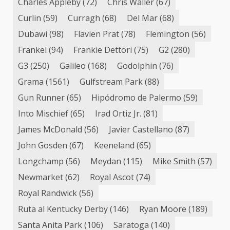
Charles Appleby
(72)
Chris Waller
(67)
Curlin
(59)
Curragh
(68)
Del Mar
(68)
Dubawi
(98)
Flavien Prat
(78)
Flemington
(56)
Frankel
(94)
Frankie Dettori
(75)
G2
(280)
G3
(250)
Galileo
(168)
Godolphin
(76)
Grama
(1561)
Gulfstream Park
(88)
Gun Runner
(65)
Hipódromo de Palermo
(59)
Into Mischief
(65)
Irad Ortiz Jr.
(81)
James McDonald
(56)
Javier Castellano
(87)
John Gosden
(67)
Keeneland
(65)
Longchamp
(56)
Meydan
(115)
Mike Smith
(57)
Newmarket
(62)
Royal Ascot
(74)
Royal Randwick
(56)
Ruta al Kentucky Derby
(146)
Ryan Moore
(189)
Santa Anita Park
(106)
Saratoga
(140)