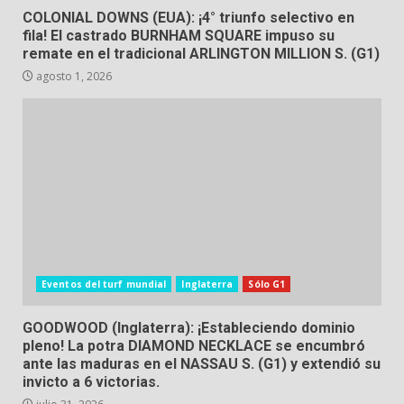
COLONIAL DOWNS (EUA): ¡4° triunfo selectivo en
fila! El castrado BURNHAM SQUARE impuso su
remate en el tradicional ARLINGTON MILLION S. (G1)
agosto 1, 2026
Eventos del turf mundial
Inglaterra
Sólo G1
GOODWOOD (Inglaterra): ¡Estableciendo dominio
pleno! La potra DIAMOND NECKLACE se encumbró
ante las maduras en el NASSAU S. (G1) y extendió su
invicto a 6 victorias.