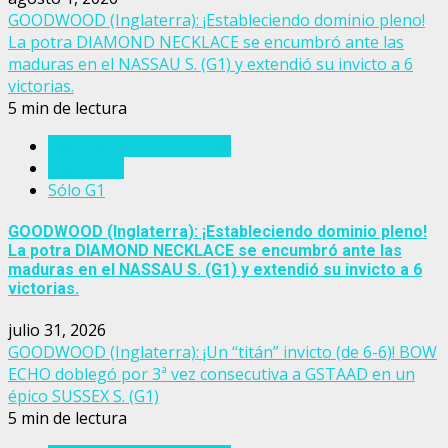
GOODWOOD (Inglaterra): ¡Estableciendo dominio pleno!
La potra DIAMOND NECKLACE se encumbró ante las
maduras en el NASSAU S. (G1) y extendió su invicto a 6
victorias.
5 min de lectura
Eventos del turf mundial
Inglaterra
Sólo G1
GOODWOOD (Inglaterra): ¡Estableciendo dominio pleno!
La potra DIAMOND NECKLACE se encumbró ante las
maduras en el NASSAU S. (G1) y extendió su invicto a 6
victorias.
julio 31, 2026
GOODWOOD (Inglaterra): ¡Un “titán” invicto (de 6-6)! BOW
ECHO doblegó por 3ª vez consecutiva a GSTAAD en un
épico SUSSEX S. (G1)
5 min de lectura