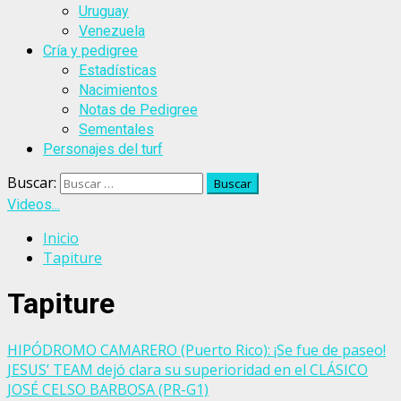
Uruguay
Venezuela
Cría y pedigree
Estadísticas
Nacimientos
Notas de Pedigree
Sementales
Personajes del turf
Buscar:
Videos...
Inicio
Tapiture
Tapiture
HIPÓDROMO CAMARERO (Puerto Rico): ¡Se fue de paseo!
JESUS’ TEAM dejó clara su superioridad en el CLÁSICO
JOSÉ CELSO BARBOSA (PR-G1)