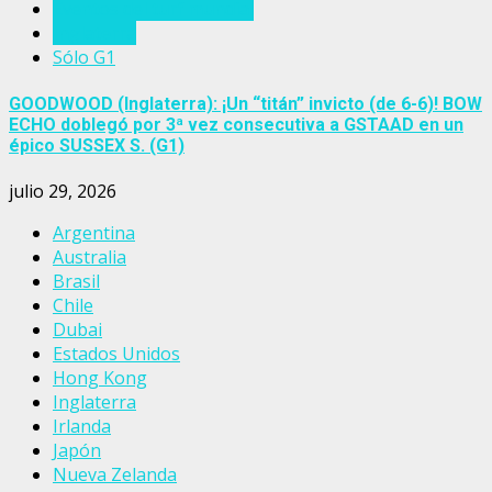
Eventos del turf mundial
Inglaterra
Sólo G1
GOODWOOD (Inglaterra): ¡Un “titán” invicto (de 6-6)! BOW
ECHO doblegó por 3ª vez consecutiva a GSTAAD en un
épico SUSSEX S. (G1)
julio 29, 2026
Argentina
Australia
Brasil
Chile
Dubai
Estados Unidos
Hong Kong
Inglaterra
Irlanda
Japón
Nueva Zelanda