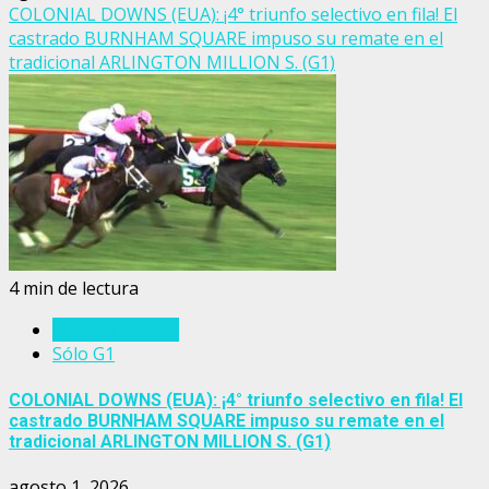
COLONIAL DOWNS (EUA): ¡4° triunfo selectivo en fila! El
castrado BURNHAM SQUARE impuso su remate en el
tradicional ARLINGTON MILLION S. (G1)
4 min de lectura
Estados Unidos
Sólo G1
COLONIAL DOWNS (EUA): ¡4° triunfo selectivo en fila! El
castrado BURNHAM SQUARE impuso su remate en el
tradicional ARLINGTON MILLION S. (G1)
agosto 1, 2026