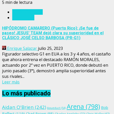
5 min de lectura
Acción Caribeña
Puerto Rico
HIPÓDROMO CAMARERO (Puerto Rico): ¡Se fue de
paseo! JESUS’ TEAM dejó clara su superioridad en el
CLÁSICO JOSÉ CELSO BARBOSA (PR-G1)
Enrique Salazar
julio 25, 2023
Figurador selectivo G1 en EUA a los 3 y 4 años, el castaño
que ahora entrena el destacado RAMÓN MORALES,
actuando por 2ª vez en PUERTO RICO, donde debutó en
junio pasado (3°), demostró amplia superioridad antes
sus rivales...
Leer más
Lo más publicado
Arena
(798)
Aidan O'Brien
(242)
Bob
Aqueduct
(54)
Baffert
(119)
Chad Brown
(98)
Charles Appleby
(72)
Chris Waller
(67)