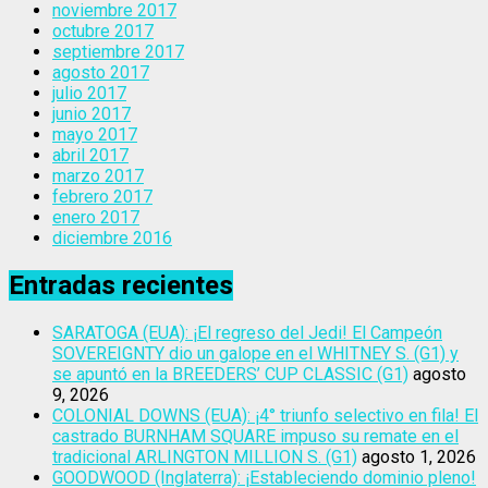
noviembre 2017
octubre 2017
septiembre 2017
agosto 2017
julio 2017
junio 2017
mayo 2017
abril 2017
marzo 2017
febrero 2017
enero 2017
diciembre 2016
Entradas recientes
SARATOGA (EUA): ¡El regreso del Jedi! El Campeón
SOVEREIGNTY dio un galope en el WHITNEY S. (G1) y
se apuntó en la BREEDERS’ CUP CLASSIC (G1)
agosto
9, 2026
COLONIAL DOWNS (EUA): ¡4° triunfo selectivo en fila! El
castrado BURNHAM SQUARE impuso su remate en el
tradicional ARLINGTON MILLION S. (G1)
agosto 1, 2026
GOODWOOD (Inglaterra): ¡Estableciendo dominio pleno!