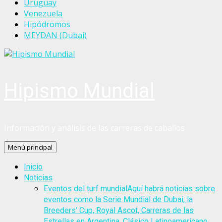
Uruguay
Venezuela
Hipódromos
MEYDAN (Dubai)
Hipismo Mundial
Información y análisis de las carreras de caballos
Menú principal
Inicio
Noticias
Eventos del turf mundial
Aquí habrá noticias sobre
eventos como la Serie Mundial de Dubai, la
Breeders’ Cup, Royal Ascot, Carreras de las
Estrellas en Argentina, Clásico Latinoamericano