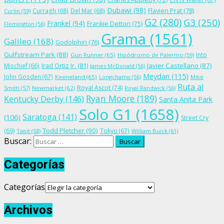
Dubawi
(98)
Flavien Prat
(78)
Curragh
(68)
Del Mar
(68)
Curlin
(59)
G2
(280)
G3
(250)
Frankel
(94)
Frankie Dettori
(75)
Flemington
(56)
Grama
(1561)
Galileo
(168)
Godolphin
(76)
Gulfstream Park
(88)
Into
Gun Runner
(65)
Hipódromo de Palermo
(59)
Irad Ortiz Jr.
(81)
Javier Castellano
(87)
Mischief
(66)
James McDonald
(56)
Meydan
(115)
John Gosden
(67)
Keeneland
(65)
Longchamp
(56)
Mike
Ruta al
Royal Ascot
(74)
Smith
(57)
Newmarket
(62)
Royal Randwick
(56)
Ryan Moore
(189)
Kentucky Derby
(146)
Santa Anita Park
Solo G1
(1658)
Saratoga
(141)
(106)
Street Cry
Todd Pletcher
(90)
(69)
Tokyo
(67)
Tapit
(58)
William Buick
(61)
Buscar:
Categorías
Categorías
Archivos