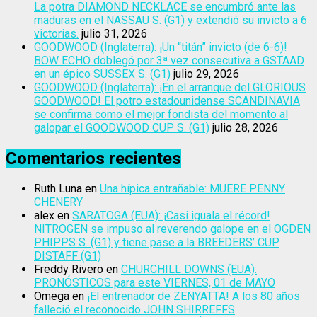
La potra DIAMOND NECKLACE se encumbró ante las
maduras en el NASSAU S. (G1) y extendió su invicto a 6
victorias.
julio 31, 2026
GOODWOOD (Inglaterra): ¡Un “titán” invicto (de 6-6)!
BOW ECHO doblegó por 3ª vez consecutiva a GSTAAD
en un épico SUSSEX S. (G1)
julio 29, 2026
GOODWOOD (Inglaterra): ¡En el arranque del GLORIOUS
GOODWOOD! El potro estadounidense SCANDINAVIA
se confirma como el mejor fondista del momento al
galopar el GOODWOOD CUP S. (G1)
julio 28, 2026
Comentarios recientes
Ruth Luna
en
Una hípica entrañable: MUERE PENNY
CHENERY
alex
en
SARATOGA (EUA): ¡Casi iguala el récord!
NITROGEN se impuso al reverendo galope en el OGDEN
PHIPPS S. (G1) y tiene pase a la BREEDERS’ CUP
DISTAFF (G1)
Freddy Rivero
en
CHURCHILL DOWNS (EUA):
PRONÓSTICOS para este VIERNES, 01 de MAYO
Omega
en
¡El entrenador de ZENYATTA! A los 80 años
falleció el reconocido JOHN SHIRREFFS