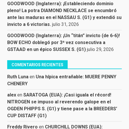
GOODWOOD (Inglaterra): ¡Estableciendo dominio
pleno! La potra DIAMOND NECKLACE se encumbró
ante las maduras en el NASSAU S. (G1) y extendió su
invicto a 6 victorias.
julio 31, 2026
GOODWOOD (Inglaterra): ¡Un “titán” invicto (de 6-6)!
BOW ECHO doblegó por 3ª vez consecutiva a
GSTAAD en un épico SUSSEX S. (G1)
julio 29, 2026
COMENTARIOS RECIENTES
Ruth Luna
en
Una hípica entrañable: MUERE PENNY
CHENERY
alex
en
SARATOGA (EUA): ¡Casi iguala el récord!
NITROGEN se impuso al reverendo galope en el
OGDEN PHIPPS S. (G1) y tiene pase a la BREEDERS’
CUP DISTAFF (G1)
Freddy Rivero
en
CHURCHILL DOWNS (EUA):