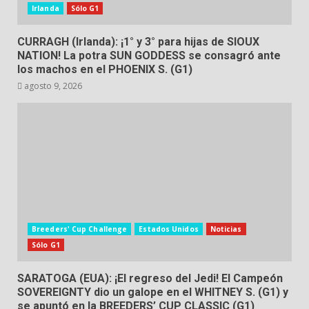
Irlanda
Sólo G1
CURRAGH (Irlanda): ¡1° y 3° para hijas de SIOUX
NATION! La potra SUN GODDESS se consagró ante
los machos en el PHOENIX S. (G1)
agosto 9, 2026
Breeders' Cup Challenge
Estados Unidos
Noticias
Sólo G1
SARATOGA (EUA): ¡El regreso del Jedi! El Campeón
SOVEREIGNTY dio un galope en el WHITNEY S. (G1) y
se apuntó en la BREEDERS’ CUP CLASSIC (G1)