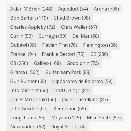
Aidan O'Brien
(243)
Aqueduct
(54)
Arena
(798)
Bob Baffert
(119)
Chad Brown
(98)
Charles Appleby
(72)
Chris Waller
(67)
Curlin
(59)
Curragh
(69)
Del Mar
(68)
Dubawi
(98)
Flavien Prat
(78)
Flemington
(56)
Frankel
(94)
Frankie Dettori
(75)
G2
(280)
G3
(250)
Galileo
(168)
Godolphin
(76)
Grama
(1562)
Gulfstream Park
(88)
Gun Runner
(65)
Hipódromo de Palermo
(59)
Into Mischief
(66)
Irad Ortiz Jr.
(81)
James McDonald
(56)
Javier Castellano
(87)
John Gosden
(67)
Keeneland
(65)
Longchamp
(56)
Meydan
(115)
Mike Smith
(57)
Newmarket
(62)
Royal Ascot
(74)