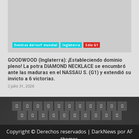
Eventos del turf mundial
Inglaterra
Sólo G1
GOODWOOD (Inglaterra): ¡Estableciendo dominio
pleno! La potra DIAMOND NECKLACE se encumbró
ante las maduras en el NASSAU S. (G1) y extendió su
invicto a 6 victorias.
julio 31, 2026
Argentina
Australia
Brasil
Chile
Dubai
Estados
Hong
Inglaterra
Irlanda
Japón
Nueva
Unidos
Kong
Zelanda
Panamá
Perú
Puerto
Qatar
Singapur
Suráfrica
Uruguay
Venezuela
Hipódromos
MEYDA
Rico
(Dubai)
Copyright © Derechos reservados
|
DarkNews
por AF
themes.