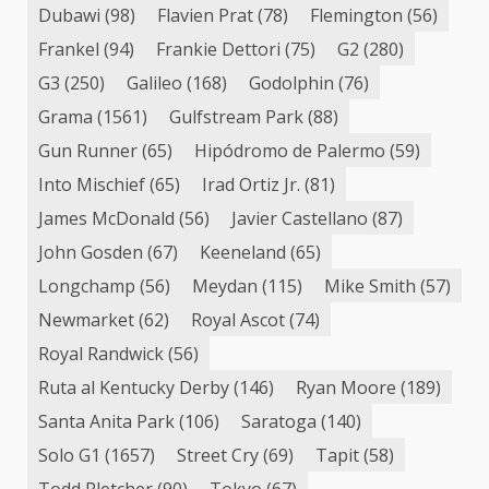
Dubawi
(98)
Flavien Prat
(78)
Flemington
(56)
Frankel
(94)
Frankie Dettori
(75)
G2
(280)
G3
(250)
Galileo
(168)
Godolphin
(76)
Grama
(1561)
Gulfstream Park
(88)
Gun Runner
(65)
Hipódromo de Palermo
(59)
Into Mischief
(65)
Irad Ortiz Jr.
(81)
James McDonald
(56)
Javier Castellano
(87)
John Gosden
(67)
Keeneland
(65)
Longchamp
(56)
Meydan
(115)
Mike Smith
(57)
Newmarket
(62)
Royal Ascot
(74)
Royal Randwick
(56)
Ruta al Kentucky Derby
(146)
Ryan Moore
(189)
Santa Anita Park
(106)
Saratoga
(140)
Solo G1
(1657)
Street Cry
(69)
Tapit
(58)
Todd Pletcher
(90)
Tokyo
(67)