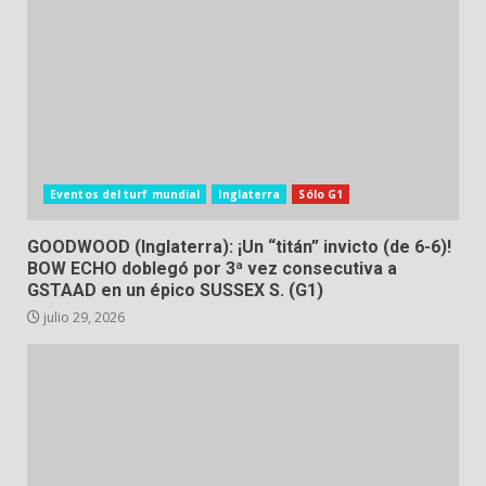
Eventos del turf mundial
Inglaterra
Sólo G1
GOODWOOD (Inglaterra): ¡Un “titán” invicto (de 6-6)!
BOW ECHO doblegó por 3ª vez consecutiva a
GSTAAD en un épico SUSSEX S. (G1)
julio 29, 2026