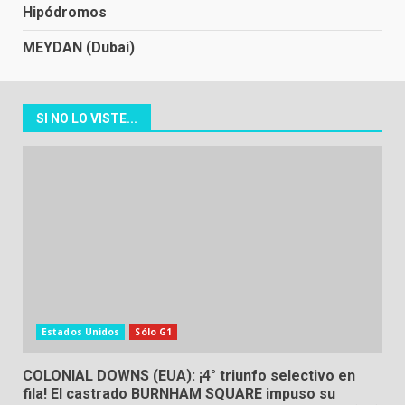
Hipódromos
MEYDAN (Dubai)
SI NO LO VISTE...
Estados Unidos
Sólo G1
COLONIAL DOWNS (EUA): ¡4° triunfo selectivo en
fila! El castrado BURNHAM SQUARE impuso su