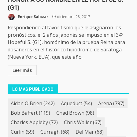
(G1)
Enrique Salazar
diciembre 28, 2017
Respondiendo al favoritismo que le asignaron los
pronósticos, el 2 años japonés se impuso en el 34º
Hopeful S. (G1), homónimo de la prueba Reina para
dosañeros en el histórico hipódromo de Saratoga
(Nueva York, EUA), que este año...
Leer más
LO MÁS PUBLICADO
Aidan O'Brien
(242)
Aqueduct
(54)
Arena
(797)
Bob Baffert
(119)
Chad Brown
(98)
Charles Appleby
(72)
Chris Waller
(67)
Curlin
(59)
Curragh
(68)
Del Mar
(68)