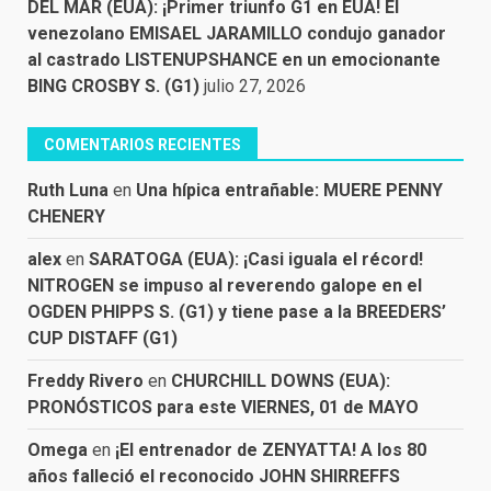
DEL MAR (EUA): ¡Primer triunfo G1 en EUA! El
venezolano EMISAEL JARAMILLO condujo ganador
al castrado LISTENUPSHANCE en un emocionante
BING CROSBY S. (G1)
julio 27, 2026
COMENTARIOS RECIENTES
Ruth Luna
en
Una hípica entrañable: MUERE PENNY
CHENERY
alex
en
SARATOGA (EUA): ¡Casi iguala el récord!
NITROGEN se impuso al reverendo galope en el
OGDEN PHIPPS S. (G1) y tiene pase a la BREEDERS’
CUP DISTAFF (G1)
Freddy Rivero
en
CHURCHILL DOWNS (EUA):
PRONÓSTICOS para este VIERNES, 01 de MAYO
Omega
en
¡El entrenador de ZENYATTA! A los 80
años falleció el reconocido JOHN SHIRREFFS