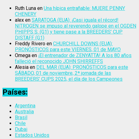
Ruth Luna
en
Una hípica entrañable: MUERE PENNY
CHENERY
alex
en
SARATOGA (EUA): ¡Casi iguala el récord!
NITROGEN se impuso al reverendo galope en el OGDEN
PHIPPS S. (G1) y tiene pase a la BREEDERS’ CUP
DISTAFF (G1)
Freddy Rivero
en
CHURCHILL DOWNS (EUA):
PRONÓSTICOS para este VIERNES, 01 de MAYO
Omega
en
¡El entrenador de ZENYATTA! A los 80 años
falleció el reconocido JOHN SHIRREFFS
Alesia
en
DEL MAR (EUA): PRONÓSTICOS para este
SÁBADO, 01 de noviembre, 2ª jornada de las
BREEDERS’ CUPS 2025, el día de los Campeones
Países:
Argentina
Australia
Brasil
Chile
Dubai
Estados Unidos