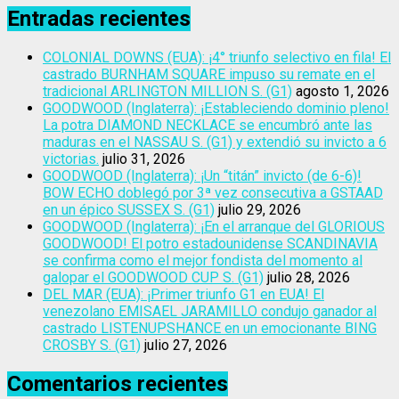
Entradas recientes
COLONIAL DOWNS (EUA): ¡4° triunfo selectivo en fila! El
castrado BURNHAM SQUARE impuso su remate en el
tradicional ARLINGTON MILLION S. (G1)
agosto 1, 2026
GOODWOOD (Inglaterra): ¡Estableciendo dominio pleno!
La potra DIAMOND NECKLACE se encumbró ante las
maduras en el NASSAU S. (G1) y extendió su invicto a 6
victorias.
julio 31, 2026
GOODWOOD (Inglaterra): ¡Un “titán” invicto (de 6-6)!
BOW ECHO doblegó por 3ª vez consecutiva a GSTAAD
en un épico SUSSEX S. (G1)
julio 29, 2026
GOODWOOD (Inglaterra): ¡En el arranque del GLORIOUS
GOODWOOD! El potro estadounidense SCANDINAVIA
se confirma como el mejor fondista del momento al
galopar el GOODWOOD CUP S. (G1)
julio 28, 2026
DEL MAR (EUA): ¡Primer triunfo G1 en EUA! El
venezolano EMISAEL JARAMILLO condujo ganador al
castrado LISTENUPSHANCE en un emocionante BING
CROSBY S. (G1)
julio 27, 2026
Comentarios recientes