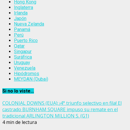
Hong Kong
Inglaterra
Irlanda
Japón
Nueva Zelanda
Panamá
Perú
Puerto Rico
Qatar
Singapur
Suráfrica
Uruguay
Venezuela
Hipódromos
MEYDAN (Dubai)
Si no lo viste...
COLONIAL DOWNS (EUA): ¡4° triunfo selectivo en fila! El
castrado BURNHAM SQUARE impuso su remate en el
tradicional ARLINGTON MILLION S. (G1)
4 min de lectura