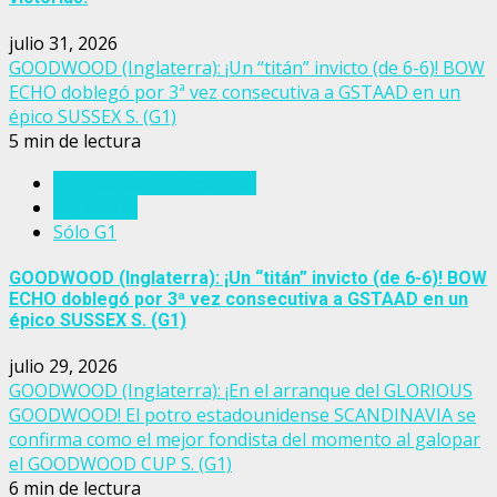
julio 31, 2026
GOODWOOD (Inglaterra): ¡Un “titán” invicto (de 6-6)! BOW
ECHO doblegó por 3ª vez consecutiva a GSTAAD en un
épico SUSSEX S. (G1)
5 min de lectura
Eventos del turf mundial
Inglaterra
Sólo G1
GOODWOOD (Inglaterra): ¡Un “titán” invicto (de 6-6)! BOW
ECHO doblegó por 3ª vez consecutiva a GSTAAD en un
épico SUSSEX S. (G1)
julio 29, 2026
GOODWOOD (Inglaterra): ¡En el arranque del GLORIOUS
GOODWOOD! El potro estadounidense SCANDINAVIA se
confirma como el mejor fondista del momento al galopar
el GOODWOOD CUP S. (G1)
6 min de lectura