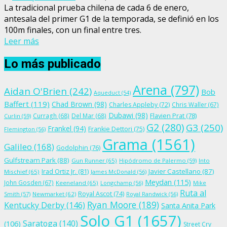
La tradicional prueba chilena de cada 6 de enero,
antesala del primer G1 de la temporada, se definió en los
100m finales, con un final entre tres.
Leer más
Lo más publicado
Arena
(797)
Aidan O'Brien
(242)
Bob
Aqueduct
(54)
Baffert
(119)
Chad Brown
(98)
Charles Appleby
(72)
Chris Waller
(67)
Dubawi
(98)
Flavien Prat
(78)
Curragh
(68)
Del Mar
(68)
Curlin
(59)
G2
(280)
G3
(250)
Frankel
(94)
Frankie Dettori
(75)
Flemington
(56)
Grama
(1561)
Galileo
(168)
Godolphin
(76)
Gulfstream Park
(88)
Gun Runner
(65)
Hipódromo de Palermo
(59)
Into
Irad Ortiz Jr.
(81)
Javier Castellano
(87)
Mischief
(65)
James McDonald
(56)
Meydan
(115)
John Gosden
(67)
Keeneland
(65)
Longchamp
(56)
Mike
Ruta al
Royal Ascot
(74)
Smith
(57)
Newmarket
(62)
Royal Randwick
(56)
Ryan Moore
(189)
Kentucky Derby
(146)
Santa Anita Park
Solo G1
(1657)
Saratoga
(140)
(106)
Street Cry