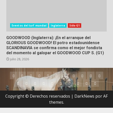
Eventos del turf mundial
Inglaterra
Sólo G1
GOODWOOD (Inglaterra): ¡En el arranque del
GLORIOUS GOODWOOD! El potro estadounidense
SCANDINAVIA se confirma como el mejor fondista
del momento al galopar el GOODWOOD CUP S. (G1)
julio 28, 2026
Argentina
Australia
Brasil
Chile
Dubai
Estados
Hong
Inglaterra
Irlanda
Japón
Nueva
Unidos
Kong
Zelanda
Panamá
Perú
Puerto
Qatar
Singapur
Suráfrica
Uruguay
Venezuela
Hipódromos
MEYDA
Rico
(Dubai)
Copyright © Derechos reservados
|
DarkNews
por AF
themes.