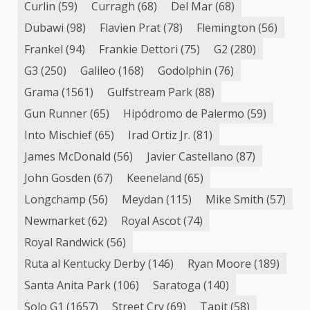
Curlin
(59)
Curragh
(68)
Del Mar
(68)
Dubawi
(98)
Flavien Prat
(78)
Flemington
(56)
Frankel
(94)
Frankie Dettori
(75)
G2
(280)
G3
(250)
Galileo
(168)
Godolphin
(76)
Grama
(1561)
Gulfstream Park
(88)
Gun Runner
(65)
Hipódromo de Palermo
(59)
Into Mischief
(65)
Irad Ortiz Jr.
(81)
James McDonald
(56)
Javier Castellano
(87)
John Gosden
(67)
Keeneland
(65)
Longchamp
(56)
Meydan
(115)
Mike Smith
(57)
Newmarket
(62)
Royal Ascot
(74)
Royal Randwick
(56)
Ruta al Kentucky Derby
(146)
Ryan Moore
(189)
Santa Anita Park
(106)
Saratoga
(140)
Solo G1
(1657)
Street Cry
(69)
Tapit
(58)