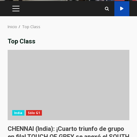
MENÚ
PRINCIPAL
Inicio
Top Class
Top Class
India
Sólo G1
CHENNAI (India): ¡Cuarto triunfo de grupo
en fila! TOUCH OF GREY se anexó el SOUTH