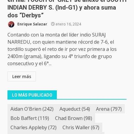
INDIAN DERBY S. (Ind-G1) y ahora suma
dos “Derbys”
Enrique Salazar
enero 16, 2024
Contando con la monta del líder indio SURAJ
NARREDU, con quien mantiene récord de 7-6, el
tordillo superó el reto de ir por vez primera a los
2400m (grama), ligando su 4° triunfo de grupo
consecutivo y el 6°...
Leer más
LO MÁS PUBLICADO
Aidan O'Brien
(242)
Aqueduct
(54)
Arena
(797)
Bob Baffert
(119)
Chad Brown
(98)
Charles Appleby
(72)
Chris Waller
(67)