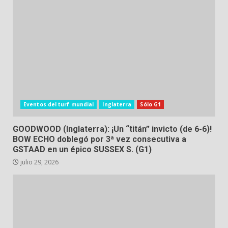
Eventos del turf mundial
Inglaterra
Sólo G1
GOODWOOD (Inglaterra): ¡Un “titán” invicto (de 6-6)!
BOW ECHO doblegó por 3ª vez consecutiva a
GSTAAD en un épico SUSSEX S. (G1)
julio 29, 2026