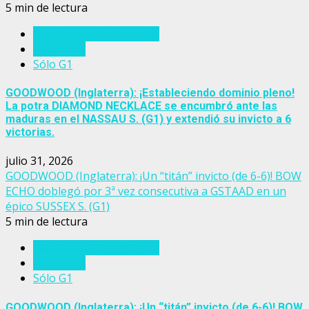
5 min de lectura
Eventos del turf mundial
Inglaterra
Sólo G1
GOODWOOD (Inglaterra): ¡Estableciendo dominio pleno!
La potra DIAMOND NECKLACE se encumbró ante las
maduras en el NASSAU S. (G1) y extendió su invicto a 6
victorias.
julio 31, 2026
GOODWOOD (Inglaterra): ¡Un “titán” invicto (de 6-6)! BOW
ECHO doblegó por 3ª vez consecutiva a GSTAAD en un
épico SUSSEX S. (G1)
5 min de lectura
Eventos del turf mundial
Inglaterra
Sólo G1
GOODWOOD (Inglaterra): ¡Un “titán” invicto (de 6-6)! BOW