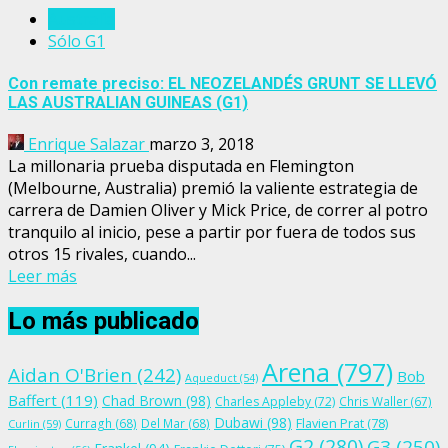
Australia
Sólo G1
Con remate preciso: EL NEOZELANDÉS GRUNT SE LLEVÓ
LAS AUSTRALIAN GUINEAS (G1)
Enrique Salazar
marzo 3, 2018
La millonaria prueba disputada en Flemington
(Melbourne, Australia) premió la valiente estrategia de
carrera de Damien Oliver y Mick Price, de correr al potro
tranquilo al inicio, pese a partir por fuera de todos sus
otros 15 rivales, cuando...
Leer más
Lo más publicado
Arena
(797)
Aidan O'Brien
(242)
Bob
Aqueduct
(54)
Baffert
(119)
Chad Brown
(98)
Charles Appleby
(72)
Chris Waller
(67)
Dubawi
(98)
Flavien Prat
(78)
Curragh
(68)
Del Mar
(68)
Curlin
(59)
G2
(280)
G3
(250)