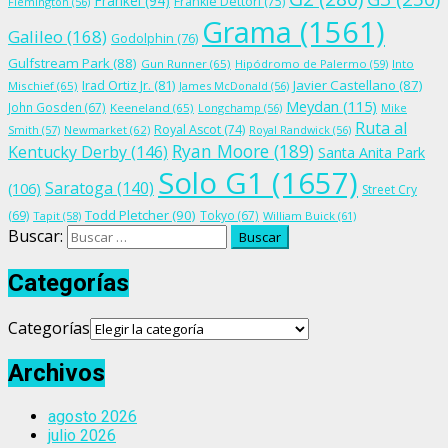
Frankel
(94)
Frankie Dettori
(75)
Flemington
(56)
Grama
(1561)
Galileo
(168)
Godolphin
(76)
Gulfstream Park
(88)
Gun Runner
(65)
Hipódromo de Palermo
(59)
Into
Irad Ortiz Jr.
(81)
Javier Castellano
(87)
Mischief
(65)
James McDonald
(56)
Meydan
(115)
John Gosden
(67)
Keeneland
(65)
Longchamp
(56)
Mike
Ruta al
Royal Ascot
(74)
Smith
(57)
Newmarket
(62)
Royal Randwick
(56)
Ryan Moore
(189)
Kentucky Derby
(146)
Santa Anita Park
Solo G1
(1657)
Saratoga
(140)
(106)
Street Cry
Todd Pletcher
(90)
(69)
Tokyo
(67)
Tapit
(58)
William Buick
(61)
Buscar:
Categorías
Categorías
Archivos
agosto 2026
julio 2026