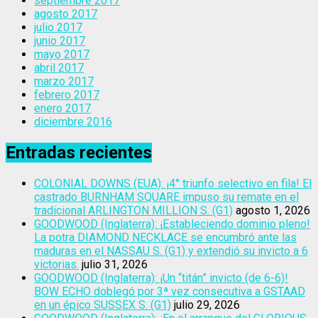
septiembre 2017
agosto 2017
julio 2017
junio 2017
mayo 2017
abril 2017
marzo 2017
febrero 2017
enero 2017
diciembre 2016
Entradas recientes
COLONIAL DOWNS (EUA): ¡4° triunfo selectivo en fila! El
castrado BURNHAM SQUARE impuso su remate en el
tradicional ARLINGTON MILLION S. (G1)
agosto 1, 2026
GOODWOOD (Inglaterra): ¡Estableciendo dominio pleno!
La potra DIAMOND NECKLACE se encumbró ante las
maduras en el NASSAU S. (G1) y extendió su invicto a 6
victorias.
julio 31, 2026
GOODWOOD (Inglaterra): ¡Un “titán” invicto (de 6-6)!
BOW ECHO doblegó por 3ª vez consecutiva a GSTAAD
en un épico SUSSEX S. (G1)
julio 29, 2026