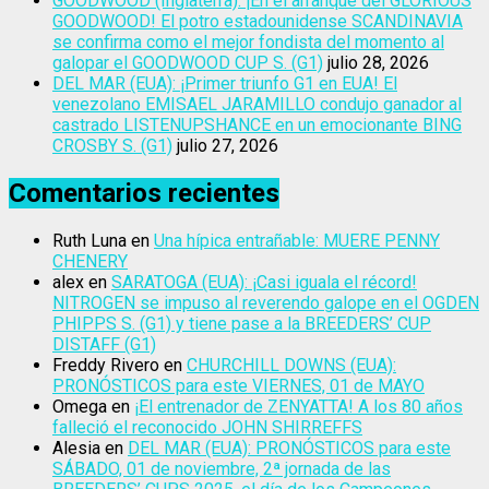
GOODWOOD (Inglaterra): ¡En el arranque del GLORIOUS
GOODWOOD! El potro estadounidense SCANDINAVIA
se confirma como el mejor fondista del momento al
galopar el GOODWOOD CUP S. (G1)
julio 28, 2026
DEL MAR (EUA): ¡Primer triunfo G1 en EUA! El
venezolano EMISAEL JARAMILLO condujo ganador al
castrado LISTENUPSHANCE en un emocionante BING
CROSBY S. (G1)
julio 27, 2026
Comentarios recientes
Ruth Luna
en
Una hípica entrañable: MUERE PENNY
CHENERY
alex
en
SARATOGA (EUA): ¡Casi iguala el récord!
NITROGEN se impuso al reverendo galope en el OGDEN
PHIPPS S. (G1) y tiene pase a la BREEDERS’ CUP
DISTAFF (G1)
Freddy Rivero
en
CHURCHILL DOWNS (EUA):
PRONÓSTICOS para este VIERNES, 01 de MAYO
Omega
en
¡El entrenador de ZENYATTA! A los 80 años
falleció el reconocido JOHN SHIRREFFS
Alesia
en
DEL MAR (EUA): PRONÓSTICOS para este
SÁBADO, 01 de noviembre, 2ª jornada de las