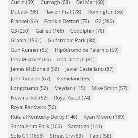
Curlin
(59)
Curragh
(68)
Del Mar
(68)
Dubawi
(98)
Flavien Prat
(78)
Flemington
(56)
Frankel
(94)
Frankie Dettori
(75)
G2
(280)
G3
(250)
Galileo
(168)
Godolphin
(76)
Grama
(1561)
Gulfstream Park
(88)
Gun Runner
(65)
Hipódromo de Palermo
(59)
Into Mischief
(66)
Irad Ortiz Jr.
(81)
James McDonald
(56)
Javier Castellano
(87)
John Gosden
(67)
Keeneland
(65)
Longchamp
(56)
Meydan
(115)
Mike Smith
(57)
Newmarket
(62)
Royal Ascot
(74)
Royal Randwick
(56)
Ruta al Kentucky Derby
(146)
Ryan Moore
(189)
Santa Anita Park
(106)
Saratoga
(141)
Solo G1
(1658)
Street Cry
(69)
Tapit
(58)