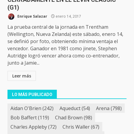
(G1)
Enrique Salazar
enero 14, 2017
La prueba central de la jornada en Trentham
(Wellington, Nueva Zelanda) este sábado, enero 14,
se definió por foto, obteniendo mínima ventaja el
vencedor. Ganador en 1981 como jinete, Stephen
Autridge logró vencer ahora como co-entrenador,
junto a Jamie...
Leer más
LO MÁS PUBLICADO
Aidan O'Brien
(242)
Aqueduct
(54)
Arena
(798)
Bob Baffert
(119)
Chad Brown
(98)
Charles Appleby
(72)
Chris Waller
(67)