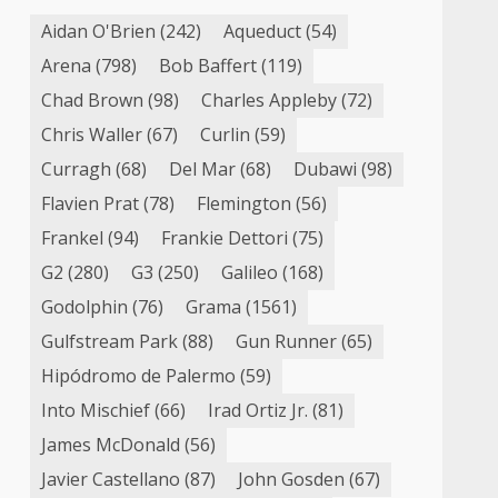
Aidan O'Brien
(242)
Aqueduct
(54)
Arena
(798)
Bob Baffert
(119)
Chad Brown
(98)
Charles Appleby
(72)
Chris Waller
(67)
Curlin
(59)
Curragh
(68)
Del Mar
(68)
Dubawi
(98)
Flavien Prat
(78)
Flemington
(56)
Frankel
(94)
Frankie Dettori
(75)
G2
(280)
G3
(250)
Galileo
(168)
Godolphin
(76)
Grama
(1561)
Gulfstream Park
(88)
Gun Runner
(65)
Hipódromo de Palermo
(59)
Into Mischief
(66)
Irad Ortiz Jr.
(81)
James McDonald
(56)
Javier Castellano
(87)
John Gosden
(67)