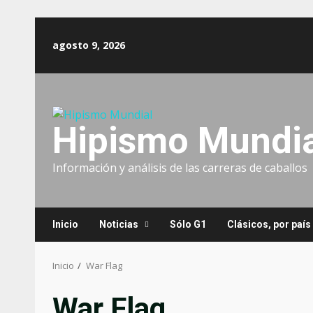
Saltar
al
agosto 9, 2026
contenido
Hipismo Mundia
Información y análisis de las carreras de caballos
Inicio
Noticias
Sólo G1
Clásicos, por país
Inicio
War Flag
War Flag