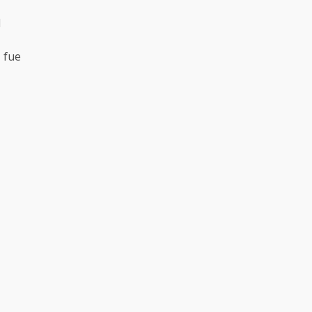
l
 fue