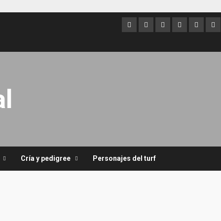
Argentina
Australia
Brasil
Chile
Dubai
Es
Un
l
Cría y pedigree
Personajes del turf