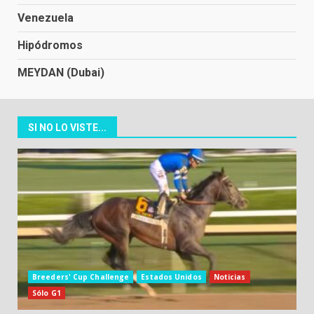
Venezuela
Hipódromos
MEYDAN (Dubai)
SI NO LO VISTE...
Breeders' Cup Challenge
Estados Unidos
Noticias
Sólo G1