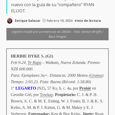
nuevo con la guía de su “compañero” RYAN
ELLIOT.
Enrique Salazar
febrero 10, 2024
4 min de lectura
Legarto triunfó por primera vez en 2000m - Foto: Kenton Wright /
Race Images
HERBIE DYKE S. (G1)
Feb 9-24,
Te Rapa
– Waikato, Nueva Zelanda. Premio:
NZ$ 600.000.
Para: Ejemplares 3a+. Distancia: 2000 Metros (
Grama
).
Tiempo: 2:03.23. Pista: Buena (Récord: 1:58.80)
1°
LEGARTO
(NZ), 57 Ks, h. c. 4a, por
Proisir
en
Geordie Girl, por
Towkay
.
Propietario:
C. J. & P. H.
Brown, A. C. & M. E. Enting, W. J. Foster, B. J. & K. S.
Kelso, A. M. & P. J. Kirton, G. & M. Maloy y E. J.
Verheyen.
Entrenador:
Ken &
Bev Kelso
.
Jinete:
Ryan