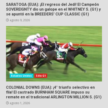
SARATOGA (EUA): ¡El regreso del Jedi! El Campeón
SOVEREIGNTY dio un galope en el WHITNEY S. (G1) y
se apuntó en la BREEDERS’ CUP CLASSIC (G1)
agosto 9, 2026
Estados Unidos
Sólo G1
COLONIAL DOWNS (EUA): ¡4° triunfo selectivo en
fila! El castrado BURNHAM SQUARE impuso su
remate en el tradicional ARLINGTON MILLION S. (G1)
agosto 1, 2026