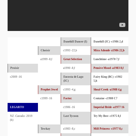
Danehill Dancer (I)
Danehill (IC) -c1986 2,d
Choisir
c1993 -22,b
Mira Adonde -z1986 22,b
a1999 -8,f
Great Selection
Lunchtime -a1970 7,f
Proisir
a1990 -8,f
Pensive Mood -a1983 8,f
c2009 -16
Encosta de Lago
Fairy King (BC) -c1982
(IC)
5,h
Prophet Jewel
c1993 -4,g
Shoal Creek -a1988 4,g
c1999 -16
Factor.
Centaine -c1980 C7
LEGARTO
c1986 -16
Imperial Bride -a1977 16
NZ -Castaño -2019
Last Tycoon
Try My Best -c1975 8,f
(h)
Towkay
z1983 -8,c
Mill Princess -c1977 8,c