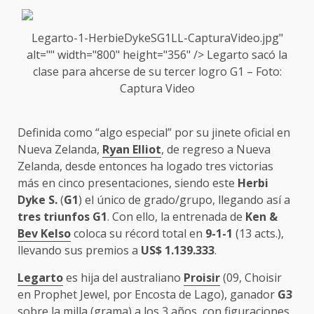
Legarto-1-HerbieDykeSG1LL-CapturaVideo.jpg"
alt="" width="800" height="356" />
Legarto
sacó la
clase para ahcerse de su tercer logro G1 – Foto:
Captura Video
Definida como “algo especial” por su jinete oficial en
Nueva Zelanda,
Ryan Elliot
, de regreso a Nueva
Zelanda, desde entonces ha logado tres victorias
más en cinco presentaciones, siendo este
Herbi
Dyke S.
(
G1
) el único de grado/grupo, llegando así a
tres triunfos G1
. Con ello, la entrenada de
Ken &
Bev Kelso
coloca su récord total en
9-1-1
(13 acts.),
llevando sus premios a
US$ 1.139.333
.
Legarto
es hija del australiano
Proisir
(09, Choisir
en Prophet Jewel, por Encosta de Lago), ganador
G3
sobre la milla (grama) a los 3 años, con figuraciones