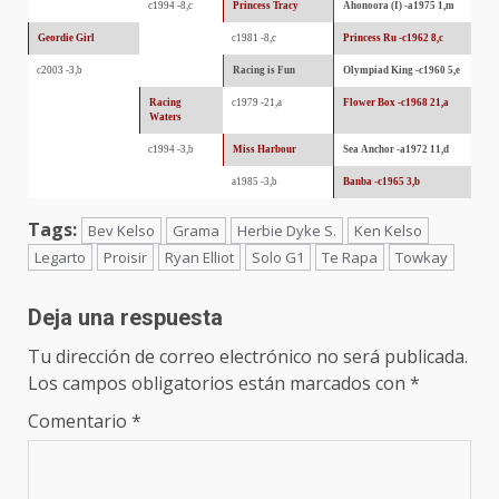
c1994 -8,c
Princess Tracy
Ahonoora (I) -a1975 1,m
Geordie Girl
c1981 -8,c
Princess Ru -c1962 8,c
c2003 -3,b
Racing is Fun
Olympiad King -c1960 5,e
Racing
c1979 -21,a
Flower Box -c1968 21,a
Waters
c1994 -3,b
Miss Harbour
Sea Anchor -a1972 11,d
a1985 -3,b
Banba -c1965 3,b
Tags:
Bev Kelso
Grama
Herbie Dyke S.
Ken Kelso
Legarto
Proisir
Ryan Elliot
Solo G1
Te Rapa
Towkay
Deja una respuesta
Tu dirección de correo electrónico no será publicada.
Los campos obligatorios están marcados con
*
Comentario
*