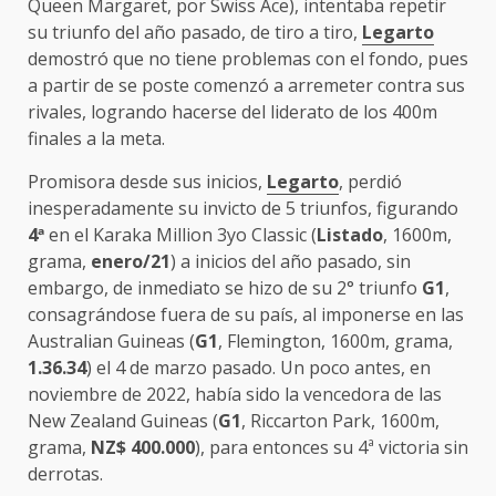
Queen Margaret, por Swiss Ace), intentaba repetir
su triunfo del año pasado, de tiro a tiro,
Legarto
demostró que no tiene problemas con el fondo, pues
a partir de se poste comenzó a arremeter contra sus
rivales, logrando hacerse del liderato de los 400m
finales a la meta.
Promisora desde sus inicios,
Legarto
, perdió
inesperadamente su invicto de 5 triunfos, figurando
4
ª
en el Karaka Million 3yo Classic (
Listado
, 1600m,
grama,
enero/21
) a inicios del año pasado, sin
embargo, de inmediato se hizo de su 2° triunfo
G1
,
consagrándose fuera de su país, al imponerse en las
Australian Guineas (
G1
, Flemington, 1600m, grama,
1.36.34
) el 4 de marzo pasado. Un poco antes, en
noviembre de 2022, había sido la vencedora de las
New Zealand Guineas (
G1
, Riccarton Park, 1600m,
grama,
NZ$ 400.000
), para entonces su 4ª victoria sin
derrotas.