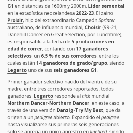
G1
en distancias de 1600m y 2000m,
Líder semental
en la estadística neozelandesa
2022-23
. El zaino
Proisir
, hijo del extraordinario Campeón
Sprinter
australiano, de influencia mundial,
Choisir
(99-21,
Danehill Dancer en Great Selection, por Lunchtime),
es responsable a la fecha de
5 producciones en
edad de correr
, contando con
17 ganadores
selectivos
, un
6,5 % de sus corredores
, entre los
cuales están
14 ganadores de grado/grupo
, siendo
Legarto
uno de sus
seis ganadores G1
.
Primer ganador selectivo nacido del vientre de su
madre, entre tres corredores reportados, todos
ganadores,
Legarto
responde al
nick
mundial
Northern Dancer-Northern Dancer
, en este caso, a
través de una versión
Danzig-Try My Best
, que da
origen a un
pedigree
abierto. Expandido el
pedigree
hasta visualizarse sus primeras seis generaciones
sólo se aprecia un único ancestro en
linebred
, siendo