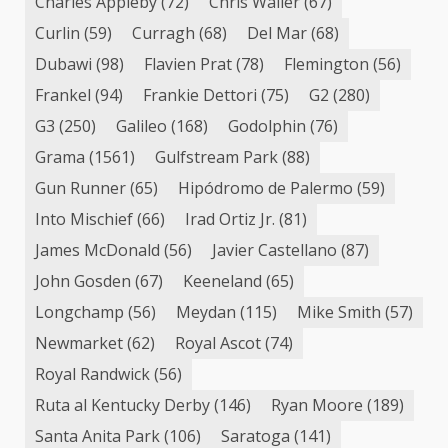
Charles Appleby
(72)
Chris Waller
(67)
Curlin
(59)
Curragh
(68)
Del Mar
(68)
Dubawi
(98)
Flavien Prat
(78)
Flemington
(56)
Frankel
(94)
Frankie Dettori
(75)
G2
(280)
G3
(250)
Galileo
(168)
Godolphin
(76)
Grama
(1561)
Gulfstream Park
(88)
Gun Runner
(65)
Hipódromo de Palermo
(59)
Into Mischief
(66)
Irad Ortiz Jr.
(81)
James McDonald
(56)
Javier Castellano
(87)
John Gosden
(67)
Keeneland
(65)
Longchamp
(56)
Meydan
(115)
Mike Smith
(57)
Newmarket
(62)
Royal Ascot
(74)
Royal Randwick
(56)
Ruta al Kentucky Derby
(146)
Ryan Moore
(189)
Santa Anita Park
(106)
Saratoga
(141)