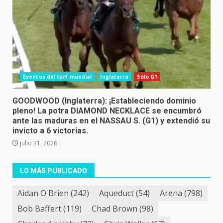
Eventos del turf mundial
Inglaterra
Sólo G1
GOODWOOD (Inglaterra): ¡Estableciendo dominio
pleno! La potra DIAMOND NECKLACE se encumbró
ante las maduras en el NASSAU S. (G1) y extendió su
invicto a 6 victorias.
julio 31, 2026
LO MÁS PUBLICADO
Aidan O'Brien
(242)
Aqueduct
(54)
Arena
(798)
Bob Baffert
(119)
Chad Brown
(98)