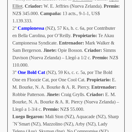
Elliot
.
Criador:
W. E. Jeffries (Nueva Zelanda).
Premio:
NZ$ 345.000.
Campaña:
13 acts., 9-1-1, US$
1.139.333.
2°
Campionessa
(NZ), 57 Ks, h. c. 6a, por Contributer
en Bella Carolina, por O’Reilly.
Propietario:
Te Akau
Campionessa Syndicate.
Entrenador:
Mark Walker &
Sam Bergerson.
Jinete:
Opie Bosson.
Criador:
Simms
Davison (Nueva Zelanda) – Llegó a 1/2 c.
Premio:
NZ$
110.000.
3°
One Bold Cat
(NZ), 59 Ks, c. c. 5a, por The Bold
One en Floozie Cat, por One Cool Cat.
Propietario:
E.
M. Bourke, N. A. Bourke & A. R. Piercy.
Entrenador:
Robbie Patterson.
Jinete:
Craig Grylls.
Criador:
E. M.
Bourke, N. A. Bourke & A. R. Piercy (Nueva Zelanda) –
Llegó a 1-3/4 c.
Premio:
NZ$ 55.000.
Luego llegaron:
Mali Ston (NZ), Aquacade (NZ), Sharp
´N´Smart (NZ), Mazzolino (NZ), Arby (NZ), Lady
Telena (Aus), Skyman (Ing), No Compromise (NZ)