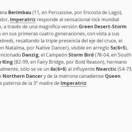
iana
Berimbau
(11, en Percussive, por Encosta de Lago),
edor,
Imperatriz
responde al sensacional nick mundial
o, a través de una magnífica versión
Green Desert-Storm
s en sus primeras cuatro generaciones, con vista a sus
nebreds
, resaltando la triple presencia del eje del cruce, el
en Natalma, por Native Dancer), visible en arreglo
5x
(
6×5
),
 mencionado
Danzig
, el Campeón
Storm Bird
(78-04, en South
y King
(82-99, en Fairy Bridge, por Bold Reason), hermano
nalmente, sólo se ve un
6x
(
6×6
) al influyente
Nearctic
(54-73
de
Northern Dancer
y de la matrona canadiense
Queen
a paterna de la 3ª madre de
Imperatriz
.