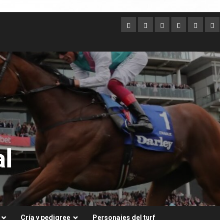
Argentina
Australia
Brasil
Chile
Dubai
Es
Un
l
Cría y pedigree
Personajes del turf