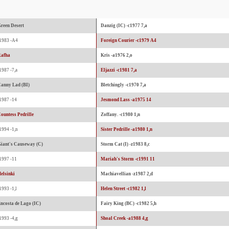
reen Desert
Danzig (IC) -c1977 7,a
1983 -A4
Foreign Courier -c1979 A4
Rafha
Kris -a1976 2,o
1987 -7,a
Eljazzi -c1981 7,a
anny Lad (BI)
Bletchingly -c1970 7,a
1987 -14
Jesmond Lass -a1975 14
ountess Pedrille
Zoffany. -c1980 1,n
1994 -1,n
Sister Pedrille -a1980 1,n
iant's Causeway (C)
Storm Cat (I) -z1983 8,c
1997 -11
Mariah's Storm -c1991 11
elsinki
Machiavellian -z1987 2,d
1993 -1,l
Helen Street -c1982 1,l
ncosta de Lago (IC)
Fairy King (BC) -c1982 5,h
1993 -4,g
Shoal Creek -a1988 4,g