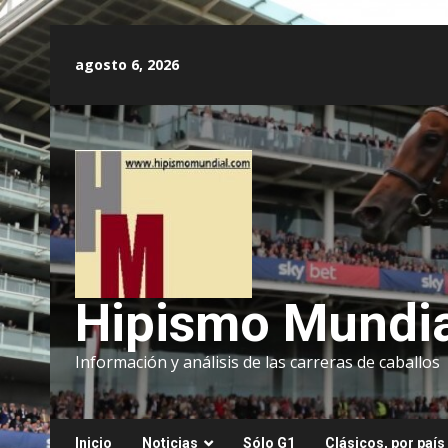
Saltar
al
agosto 6, 2026
contenido
Hipismo Mundia
Información y análisis de las carreras de caballos
Inicio
Noticias
Sólo G1
Clásicos, por país