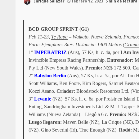
Enrique Salazar
febrero 12, 2023
5 min de lectura
BCD GROUP SPRINT (G1)
Feb 11-23,
Te Rapa
– Waikato, Nueva Zelanda. Premio
Para: Ejemplares 3a+. Distancia: 1400 Metros (
Grama
1°
IMPERATRIZ
(Aus), 57 Ks, h. c. 4a, por
I Am Inv
Invincible Empress Racing Partnership.
Entrenador:
M
Pty Ltd (New South Wales).
Premio:
NZ$ 172.500.
Ca
2°
Babylon Berlin
(Aus), 57 Ks, h. a. 5a, por All Too 
Scott Williams, Ben Foote, Kim Rogers, Samuel Beatso
Kozzi Asano.
Criador:
Bloodstock Resources Ltd. (Vict
3°
Levante
(NZ), 57 Ks, h. c. 6a, por Proisir en Island
Enting, Sandringham Investments Ltd. & M. J. Tapper.
E
Williams (Nueva Zelanda) – Llegó a 6 c.
Premio:
NZ$ 2
Luego llegaron:
Maven Belle (NZ), La Crique (NZ), Dr
(NZ), Gino Severini (Irl), True Enough (NZ).
Rodó:
Mus