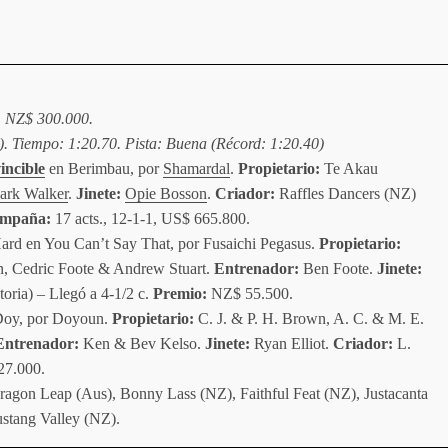
: NZ$ 300.000.
). Tiempo: 1:20.70. Pista: Buena (Récord: 1:20.40)
incible
en Berimbau, por
Shamardal
.
Propietario:
Te Akau
ark Walker
.
Jinete:
Opie Bosson
.
Criador:
Raffles Dancers (NZ)
mpaña:
17 acts., 12-1-1, US$ 665.800.
Hard en You Can’t Say That, por Fusaichi Pegasus.
Propietario:
n, Cedric Foote & Andrew Stuart.
Entrenador:
Ben Foote.
Jinete:
oria) – Llegó a 4-1/2 c.
Premio:
NZ$ 55.500.
 Doy, por Doyoun.
Propietario:
C. J. & P. H. Brown, A. C. & M. E.
ntrenador:
Ken & Bev Kelso.
Jinete:
Ryan Elliot.
Criador:
L.
7.000.
agon Leap (Aus), Bonny Lass (NZ), Faithful Feat (NZ), Justacanta
tang Valley (NZ).