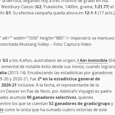
 la derrota, llegando hoy a tres triunfos de grado en fila,
el Westbury Classic (
G2
, Pukekohe, 1400m, grama,
1:21.77
) el
nfo
G1
. Su efectiva campaña queda ahora en
12-1-1
(17 acts.)
alt="" width="1556" height="885" />
Imperatriz
se mantuvo
esmontada Mustang Valley – Foto: Captura Video
or
G3
a los 4 años, australiano de origen,
I Am Invincible
(04
n semental de notable éxito desde sus inicios, cuando lograr
alia
(2013-14). Encabezando las estadísticas por ganadores
9-20 y 2020-21, fue
2°
en la estadística general de
a
2020-21
inclusive. A la fecha, el representante de la
rn Dancer en Pas de Nom, por Admiral’s Voyage) es padre
cuales acumula
90 ganadores selectivos
, quienes
, entre los que se cuentan
52 ganadores de grado/grupo
y
iz
como la única que ha sumado cuatro victorias de este