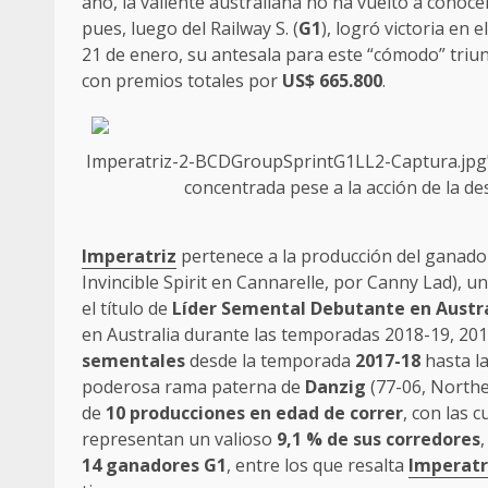
año, la valiente australiana no ha vuelto a conocer
pues, luego del Railway S. (
G1
), logró victoria en 
21 de enero, su antesala para este “cómodo” triu
con premios totales por
US$ 665.800
.
Imperatriz-2-BCDGroupSprintG1LL2-Captura.jpg" 
concentrada pese a la acción de la d
Imperatriz
pertenece a la producción del ganad
Invincible Spirit en Cannarelle, por Canny Lad), u
el título de
Líder Semental Debutante en Austr
en Australia durante las temporadas 2018-19, 201
sementales
desde la temporada
2017-18
hasta l
poderosa rama paterna de
Danzig
(77-06, Northe
de
10 producciones en edad de correr
, con las 
representan un valioso
9,1 % de sus corredores
14 ganadores G1
, entre los que resalta
Imperatr