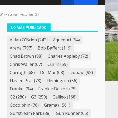
G1) y suma 4 victorias G1
LO MÁS PUBLICADO
e
Aidan O'Brien
(242)
Aqueduct
(54)
Arena
(797)
Bob Baffert
(119)
Chad Brown
(98)
Charles Appleby
(72)
Chris Waller
(67)
Curlin
(59)
Curragh
(68)
Del Mar
(68)
Dubawi
(98)
Flavien Prat
(78)
Flemington
(56)
Frankel
(94)
Frankie Dettori
(75)
G2
(280)
G3
(250)
Galileo
(168)
Godolphin
(76)
Grama
(1561)
Gulfstream Park
(88)
Gun Runner
(65)