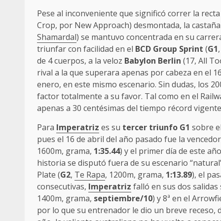
Pese al inconveniente que significó correr la recta
Crop, por New Approach) desmontada, la castañ
Shamardal
) se mantuvo concentrada en su carrera
triunfar con facilidad en el
BCD Group Sprint
(
G1
de 4 cuerpos, a la veloz
Babylon Berlin
(17, All T
rival a la que superara apenas por cabeza en el 16
enero, en este mismo escenario. Sin dudas, los 
factor totalmente a su favor. Tal como en el Railwa
apenas a 30 centésimas del tiempo récord vigente
Para
Imperatriz
es su
tercer triunfo G1
sobre e
pues el 16 de abril del año pasado fue la venced
1600m, grama,
1:35.44
) y el primer día de este añ
historia se disputó fuera de su escenario “natural
Plate (
G2
,
Te Rapa
, 1200m, grama,
1:13.89
), el pa
consecutivas,
Imperatriz
falló en sus dos salidas 
1400m, grama,
septiembre/10
) y 8ª en el Arrowfi
por lo que su entrenador le dio un breve receso, d