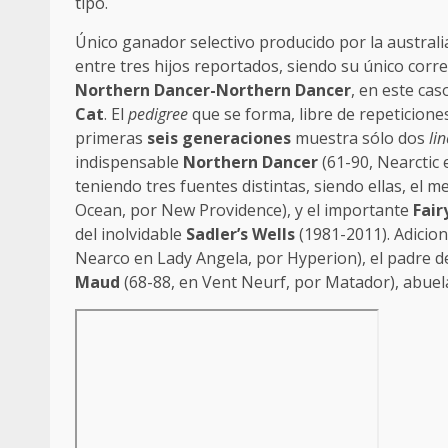
tipo.
Único ganador selectivo producido por la austral
entre tres hijos reportados, siendo su único corr
Northern Dancer-Northern Dancer
, en este cas
Cat
. El
pedigree
que se forma, libre de repeticione
primeras
seis generaciones
muestra sólo dos
li
indispensable
Northern Dancer
(61-90, Nearctic 
teniendo tres fuentes distintas, siendo ellas, el
Ocean, por New Providence), y el importante
Fair
del inolvidable
Sadler’s Wells
(1981-2011). Adicio
Nearco en Lady Angela, por Hyperion), el padre 
Maud
(68-88, en Vent Neurf, por Matador), abuel