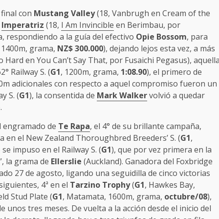
 final con
Mustang Valley
(18, Vanbrugh en Cream of the
a
Imperatriz
(18,
I Am Invincible
en Berimbau, por
, respondiendo a la guía del efectivo
Opie Bossom
, para
, 1400m, grama,
NZ$ 300.000
), dejando lejos esta vez, a más
oo Hard en You Can’t Say That, por Fusaichi Pegasus), aquell
2° Railway S. (
G1
, 1200m, grama,
1:08.90
), el primero de
200m adicionales con respecto a aquel compromiso fueron un
y S. (
G1
), la consentida de
Mark Walker
volvió a quedar
.
l engramado de
Te Rapa
, el 4° de su brillante campaña,
ora en el New Zealand Thoroughbred Breeders’ S. (
G1
,
o se impuso en el Railway S. (
G1
), que por vez primera en la
”, la grama de
Ellerslie
(Auckland). Ganadora del Foxbridge
sado 27 de agosto, ligando una seguidilla de cinco victorias
siguientes, 4ª en el
Tarzino Trophy
(
G1
, Hawkes Bay,
eld Stud Plate (
G1
, Matamata, 1600m, grama,
octubre/08
),
e unos tres meses. De vuelta a la acción desde el inicio del