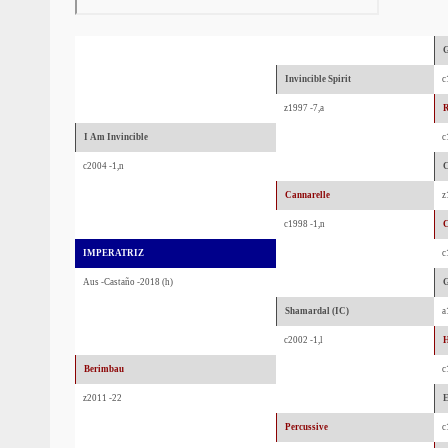
G
Invincible Spirit
c
z1997 -7,a
I Am Invincible
c
c2004 -1,n
C
Cannarelle
z
c1998 -1,n
C
IMPERATRIZ
c
Aus -Castaño -2018 (h)
G
Shamardal (IC)
a
c2002 -1,l
H
Berimbau
c
z2011 -22
E
Percussive
c