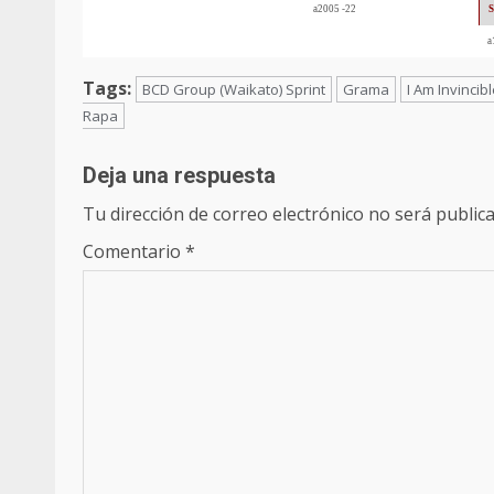
a2005 -22
S
a
Tags:
BCD Group (Waikato) Sprint
Grama
I Am Invincib
Rapa
Deja una respuesta
Tu dirección de correo electrónico no será publica
Comentario
*