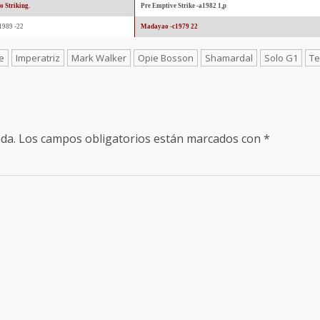
o Striking.
Pre Emptive Strike -a1982 1,p
1989 -22
Madayao -c1979 22
le
Imperatriz
Mark Walker
Opie Bosson
Shamardal
Solo G1
Te
da.
Los campos obligatorios están marcados con
*