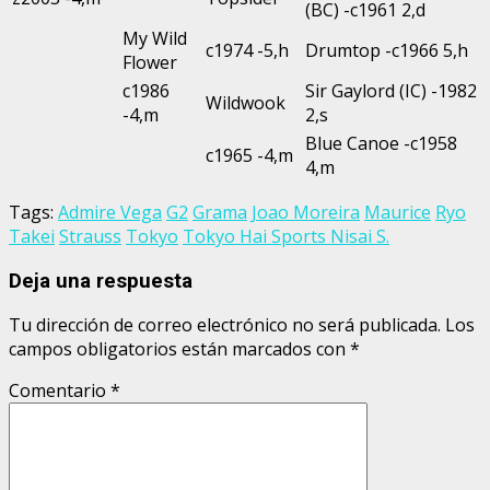
(BC) -c1961 2,d
My Wild
c1974 -5,h
Drumtop -c1966 5,h
Flower
c1986
Sir Gaylord (IC) -1982
Wildwook
-4,m
2,s
Blue Canoe -c1958
c1965 -4,m
4,m
Tags:
Admire Vega
G2
Grama
Joao Moreira
Maurice
Ryo
Takei
Strauss
Tokyo
Tokyo Hai Sports Nisai S.
Deja una respuesta
Tu dirección de correo electrónico no será publicada.
Los
campos obligatorios están marcados con
*
Comentario
*