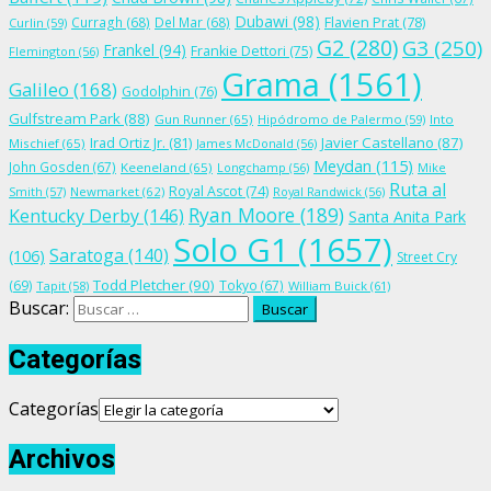
Dubawi
(98)
Flavien Prat
(78)
Curragh
(68)
Del Mar
(68)
Curlin
(59)
G2
(280)
G3
(250)
Frankel
(94)
Frankie Dettori
(75)
Flemington
(56)
Grama
(1561)
Galileo
(168)
Godolphin
(76)
Gulfstream Park
(88)
Gun Runner
(65)
Hipódromo de Palermo
(59)
Into
Irad Ortiz Jr.
(81)
Javier Castellano
(87)
Mischief
(65)
James McDonald
(56)
Meydan
(115)
John Gosden
(67)
Keeneland
(65)
Longchamp
(56)
Mike
Ruta al
Royal Ascot
(74)
Smith
(57)
Newmarket
(62)
Royal Randwick
(56)
Ryan Moore
(189)
Kentucky Derby
(146)
Santa Anita Park
Solo G1
(1657)
Saratoga
(140)
(106)
Street Cry
Todd Pletcher
(90)
(69)
Tokyo
(67)
Tapit
(58)
William Buick
(61)
Buscar:
Categorías
Categorías
Archivos