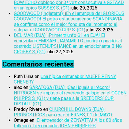
BOW ECHO doblegó por 3ª vez consecutiva a GSTAAD
en un épico SUSSEX S. (G1)
julio 29, 2026
GOODWOOD (Inglaterra): ¡En el arranque del GLORIOUS
GOODWOOD! El potro estadounidense SCANDINAVIA
se confirma como el mejor fondista del momento al
galopar el GOODWOOD CUP S. (G1)
julio 28, 2026
DEL MAR (EUA): ¡Primer triunfo G1 en EUA! El
venezolano EMISAEL JARAMILLO condujo ganador al
castrado LISTENUPSHANCE en un emocionante BING
CROSBY S. (G1)
julio 27, 2026
Comentarios recientes
Ruth Luna
en
Una hípica entrañable: MUERE PENNY
CHENERY
alex
en
SARATOGA (EUA): ¡Casi iguala el récord!
NITROGEN se impuso al reverendo galope en el OGDEN
PHIPPS S. (G1) y tiene pase a la BREEDERS’ CUP
DISTAFF (G1)
Freddy Rivero
en
CHURCHILL DOWNS (EUA):
PRONÓSTICOS para este VIERNES, 01 de MAYO
Omega
en
¡El entrenador de ZENYATTA! A los 80 años
falleció el reconocido JOHN SHIRREFFS