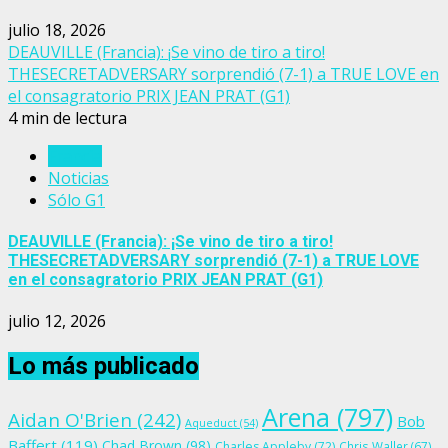
julio 18, 2026
DEAUVILLE (Francia): ¡Se vino de tiro a tiro!
THESECRETADVERSARY sorprendió (7-1) a TRUE LOVE en
el consagratorio PRIX JEAN PRAT (G1)
4 min de lectura
Francia
Noticias
Sólo G1
DEAUVILLE (Francia): ¡Se vino de tiro a tiro!
THESECRETADVERSARY sorprendió (7-1) a TRUE LOVE
en el consagratorio PRIX JEAN PRAT (G1)
julio 12, 2026
Lo más publicado
Arena
(797)
Aidan O'Brien
(242)
Bob
Aqueduct
(54)
Baffert
(119)
Chad Brown
(98)
Charles Appleby
(72)
Chris Waller
(67)