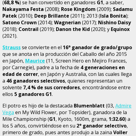
(
68,8 %
) se han convertido en ganadores
G1
, a saber,
Nakayama Festa
(2008);
Rose Kingdom
(2009);
Sadamu
Patek
(2010);
Deep Brillante
(2011); 2013 (
Isla Bonita
);
Satono Crown
(2014);
Wagnerian
(2017);
Nishino Daisy
(2018);
Contrail
(2019);
Danon the Kid
(2020); y
Equinox
(2021).
Strauss
se convierte en el
16° ganador de grado/grupo
que se anota en la producción del Caballo del año 2015
en Japón,
Maurice
(11, Screen Hero en Mejiro Frances,
por Carnegie), padre a la fecha de
4 generaciones en
edad de correr
, en Japón y Australia, con las cuales llega
a
46 ganadores selectivos
, quienes representan un
solvente
7,4 % de sus corredores
, encontrándose entre
ellos
5 ganadores G1
.
El potro es hijo de la destacada
Blumenblatt
(03,
Admire
Vega
en My Wild Flower, por Topsider), ganadora de la
Mile Championship (
G1
, Kyoto, 1600m, grama,
1:32.60
) a
los 5 años, convirtiéndose en su
2° ganador selectivo
,
primero de grado, pues antes produjo a la zaina
Voller