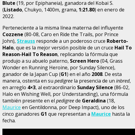
Blute
(19, por Epiphaneia), ganadora del Kobai S.
(
Listado
, Chukyo, 1400m, grama,
1:21.80
) en enero de
2022.
Perteneciente a la misma línea materna del influyente
Cozzene
(80-08, Caro en Ride the Trails, por Prince
John),
Strauss
responde a un poderoso cruce
Roberto-
Halo
, que es la mejor versión posible de un cruce
Hail To
Reason-Hail To Reason
, replicando la fórmula que
produjo a su abuelo paterno,
Screen Hero
(04, Grass
Wonder en Running Heroine, por Sunday Silence),
ganador de la Japan Cup (
G1
) en el año
2008
. De esta
manera, ostenta en su
pedigree
la presencia de un
inbred
,
en arreglo
4×3
, al extraordinario
Sunday Silence
(86-02,
Halo en Wishing Well, por Understanding), una fórmula
también presente en el
pedigree
de
Geraldina
(18,
Maurice
en Gentildonna, por Deep Impact), uno de los
cinco ganadores
G1
que representan a
Maurice
hasta la
fecha.