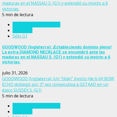
maduras en el NASSAU S. (G1) y extendió su invicto a 6
victorias.
5 min de lectura
Eventos del turf mundial
Inglaterra
Sólo G1
GOODWOOD (Inglaterra): ¡Estableciendo dominio pleno!
La potra DIAMOND NECKLACE se encumbró ante las
maduras en el NASSAU S. (G1) y extendió su invicto a 6
victorias.
julio 31, 2026
GOODWOOD (Inglaterra): ¡Un “titán” invicto (de 6-6)! BOW
ECHO doblegó por 3ª vez consecutiva a GSTAAD en un
épico SUSSEX S. (G1)
5 min de lectura
Eventos del turf mundial
Inglaterra