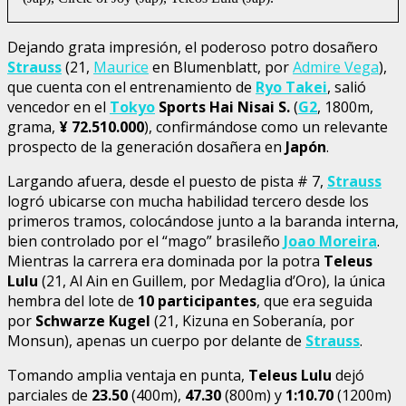
Dejando grata impresión, el poderoso potro dosañero
Strauss
(21,
Maurice
en Blumenblatt, por
Admire Vega
),
que cuenta con el entrenamiento de
Ryo Takei
, salió
vencedor en el
Tokyo
Sports Hai Nisai S.
(
G2
, 1800m,
grama,
¥ 72.510.000
), confirmándose como un relevante
prospecto de la generación dosañera en
Japón
.
Largando afuera, desde el puesto de pista # 7,
Strauss
logró ubicarse con mucha habilidad tercero desde los
primeros tramos, colocándose junto a la baranda interna,
bien controlado por el “mago” brasileño
Joao Moreira
.
Mientras la carrera era dominada por la potra
Teleus
Lulu
(21, Al Ain en Guillem, por Medaglia d’Oro), la única
hembra del lote de
10 participantes
, que era seguida
por
Schwarze Kugel
(21, Kizuna en Soberanía, por
Monsun), apenas un cuerpo por delante de
Strauss
.
Tomando amplia ventaja en punta,
Teleus Lulu
dejó
parciales de
23.50
(400m),
47.30
(800m) y
1:10.70
(1200m)