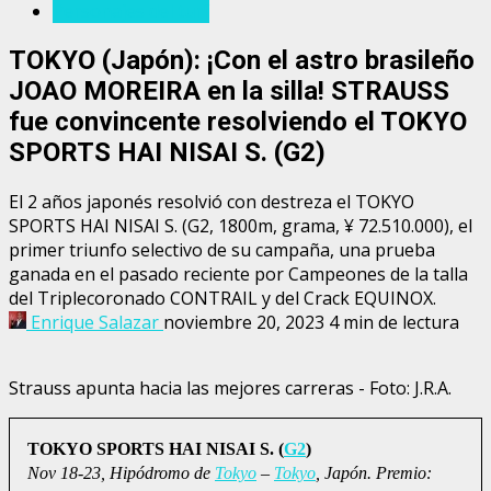
Personajes del turf
TOKYO (Japón): ¡Con el astro brasileño
JOAO MOREIRA en la silla! STRAUSS
fue convincente resolviendo el TOKYO
SPORTS HAI NISAI S. (G2)
El 2 años japonés resolvió con destreza el TOKYO
SPORTS HAI NISAI S. (G2, 1800m, grama, ¥ 72.510.000), el
primer triunfo selectivo de su campaña, una prueba
ganada en el pasado reciente por Campeones de la talla
del Triplecoronado CONTRAIL y del Crack EQUINOX.
Enrique Salazar
noviembre 20, 2023
4 min de lectura
Strauss apunta hacia las mejores carreras - Foto: J.R.A.
TOKYO SPORTS HAI NISAI S. (
G2
)
Nov 18-23, Hipódromo de
Tokyo
–
Tokyo
, Japón. Premio: