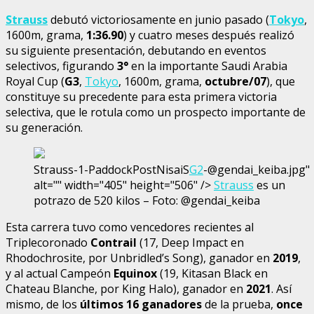
Strauss
debutó victoriosamente en junio pasado (
Tokyo
,
1600m, grama,
1:36.90
) y cuatro meses después realizó
su siguiente presentación, debutando en eventos
selectivos, figurando
3°
en la importante Saudi Arabia
Royal Cup (
G3
,
Tokyo
, 1600m, grama,
octubre/07
), que
constituye su precedente para esta primera victoria
selectiva, que le rotula como un prospecto importante de
su generación.
Strauss-1-PaddockPostNisaiS
G2
-@gendai_keiba.jpg"
alt="" width="405" height="506" />
Strauss
es un
potrazo de 520 kilos – Foto: @gendai_keiba
Esta carrera tuvo como vencedores recientes al
Triplecoronado
Contrail
(17, Deep Impact en
Rhodochrosite, por Unbridled’s Song), ganador en
2019
,
y al actual Campeón
Equinox
(19, Kitasan Black en
Chateau Blanche, por King Halo), ganador en
2021
. Así
mismo, de los
últimos 16 ganadores
de la prueba,
once