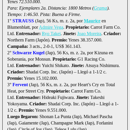
Yenes 72.510.000.
Para: Ejemplares 2a. Distancia: 1800 Metros (
Grama
).
Tiempo: 1:46.50. Pista: Buena a Firme.
1°
STRAUSS
(Jap), 56 Ks, m. z. 2a, por
Maurice
en
Blumenblatt, por
Admire Vega
.
Propietario:
Carrot Farm Co.
Ltd.
Entrenador:
Ryo Takei
.
Jinete:
Joao Moreira
.
Criador:
Northern Farm (Japón).
Premio:
Yenes 38.357.000.
Campaña:
3 acts., 2-0-1, US$ 361.143.
2°
Schwarze Kugel
(Jap), 56 Ks, m. z. 2a, por Kizuna en
Soberania, por Monsun.
Propietario:
G1 Racing Co.
Ltd.
Entrenador:
Yuichi Shikato.
Jinete:
Atsuya Nishimura.
Criador:
Shadai Corp. Inc. (Japón) – Llegó a 1-1/2 c.
Premio:
Yenes 15.102.000.
3°
Fervent
(Jap), 56 Ks, m. z. 2a, por Heart’s Cry en Total
Heat, por Street Cry.
Propietario:
Carrot Farm Co.
Ltd.
Entrenador:
Hideaki Fujiwara.
Jinete:
Takeshi
Yokoyama.
Criador:
Shadai Corp. Inc. (Japón) – Llegó a 1-
1/2 c.
Premio:
Yenes 9.551.000.
Luego llegaron:
Shonan La Punta (Jap), Michael Pascha
(Jap), Gaiamente (Jap), Champagne Mark (Jap), Forlanini
(Jap), Circle of Joy (Jap), Teleos Lulu (Jap).