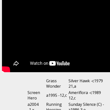
Grass
Silver Hawk -c1979
Wonder
21,a
Screen
Ameriflora -c1989
a1995 -12,c
Hero
12,c
a2004
Running
Sunday Silence (C) -
-1,x
Heroine
z1986 3,e