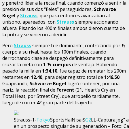
y penetró líder a la recta final, cuando comenzó a sentir la
presión de sus dos “fieles” perseguidores,
Schwarze
Kugel
y
Strauss
, que para entonces avanzaban al
unísono, apareados, con
Strauss
siempre accionando
afuera. Pisando los 400m finales ambos dieron cuenta de
la potra y se vinieron a decidir.
Pero
Strauss
siempre fue dominante, controlando por ½
cuerpo a su rival, hasta los 100m finales, cuando
derrochando clase se despegó definitivamente para
cruzar la meta con
1-½ cuerpos
de ventaja. Habiendo
pasado la milla en
1:34.10
, fue capaz de rematar los 200m
restantes en
12.40
, para dejar registro total de
1:46.50
.
Guapeando,
Schwarze Kugel
logró contener, por una
nariz, la reacción final de
Fervent
(21, Heart’s Cry en
Total Heat, por Street Cry), que atropelló tardiamente,
luego de correr
4°
gran parte del trayecto.
Strauss-1-
Tokyo
SportsHaiNisaiS
G2
LL-Captura.jpg" a
en un prospecto singular de su generación – Foto: C