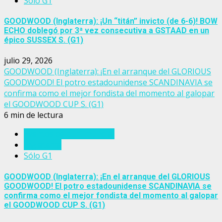
Sólo G1
GOODWOOD (Inglaterra): ¡Un “titán” invicto (de 6-6)! BOW
ECHO doblegó por 3ª vez consecutiva a GSTAAD en un
épico SUSSEX S. (G1)
julio 29, 2026
GOODWOOD (Inglaterra): ¡En el arranque del GLORIOUS
GOODWOOD! El potro estadounidense SCANDINAVIA se
confirma como el mejor fondista del momento al galopar
el GOODWOOD CUP S. (G1)
6 min de lectura
Eventos del turf mundial
Inglaterra
Sólo G1
GOODWOOD (Inglaterra): ¡En el arranque del GLORIOUS
GOODWOOD! El potro estadounidense SCANDINAVIA se
confirma como el mejor fondista del momento al galopar
el GOODWOOD CUP S. (G1)