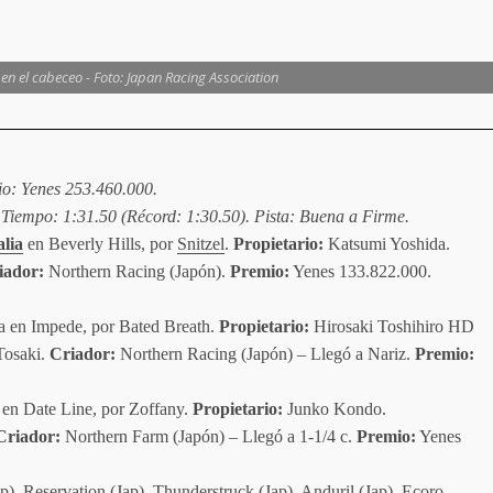
en el cabeceo - Foto: Japan Racing Association
io: Yenes 253.460.000.
. Tiempo: 1:31.50 (Récord: 1:30.50). Pista: Buena a Firme.
lia
en Beverly Hills, por
Snitzel
.
Propietario:
Katsumi Yoshida.
iador:
Northern Racing (Japón).
Premio:
Yenes 133.822.000.
a en Impede, por Bated Breath.
Propietario:
Hirosaki Toshihiro HD
Tosaki.
Criador:
Northern Racing (Japón) – Llegó a Nariz.
Premio:
l en Date Line, por Zoffany.
Propietario:
Junko Kondo.
riador:
Northern Farm (Japón) – Llegó a 1-1/4 c.
Premio:
Yenes
, Reservation (Jap), Thunderstruck (Jap), Anduril (Jap), Ecoro