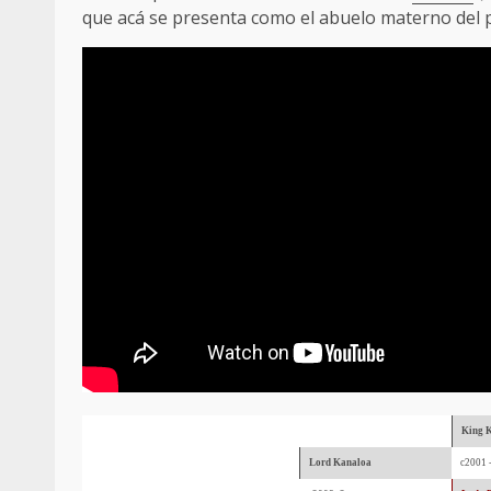
que acá se presenta como el abuelo materno del 
King 
Lord Kanaloa
c2001 