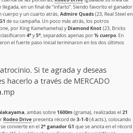
llegada, en un final de “infarto”. Siendo favorito el ganador
 cuerpo y un cuarto atrás,
Admire Quads
(23, Real Steel en
G1
de su campaña. Un poco más atrás, los potros
one, por King Kamehameha) y
Diamond Knot
(23, Bricks
clasificaron
4°
y
5°
, separados apenas por
½ cuerpo
. En
aron el fuerte paso inicial terminaron en los dos últimos
patrocinio. Si te agrada y deseas
des hacerlo a través de MERCADO
ga.mp
Nakayama
, ambas sobre
1600m
(grama), realizadas el
21
or
Rodeo Drive
presenta récord de
3-1-0
(4 acts.), colocando
o se convierte en el
2° ganador G1
que se anota en el récord