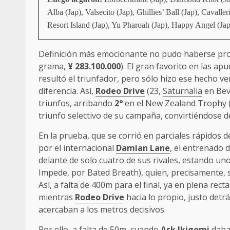
Alba (Jap), Valsecito (Jap), Ghillies’ Ball (Jap), Caval
Resort Island (Jap), Yu Pharoah (Jap), Happy Angel (Jap
Definición más emocionante no pudo haberse pr
grama,
¥
283.100.000
). El gran favorito en las apu
resultó el triunfador, pero sólo hizo ese hecho 
diferencia. Así,
Rodeo Drive
(23,
Saturnalia
en Beve
triunfos, arribando
2°
en el New Zealand Trophy 
triunfo selectivo de su campaña, convirtiéndose 
En la prueba, que se corrió en parciales rápidos 
por el internacional
Damian Lane
, el entrenado 
delante de solo cuatro de sus rivales, estando un
Impede, por Bated Breath), quien, precisamente, ser
Así, a falta de 400m para el final, ya en plena recta
mientras
Rodeo Drive
hacia lo propio, justo detr
acercaban a los metros decisivos.
Por ello, a falta de 50m, cuando
Ask Ikigomi
daba 