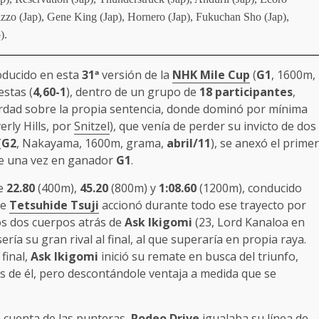
lerizzo (Jap), Gene King (Jap), Hornero (Jap), Fukuchan Sho (Jap),
).
oducido en esta
31
ª
versión de la
NHK Mile Cup
(
G1
, 1600m,
estas (
4,60-1
), dentro de un grupo de
18 participantes
,
verdad sobre la propia sentencia, donde dominó por mínima
rly Hills, por
Snitzel
), que venía de perder su invicto de dos
(
G2
, Nakayama, 1600m, grama,
abril/11
), se anexó el primer
de una vez en ganador
G1
.
de
22.80
(400m),
45.20
(800m) y
1:08.60
(1200m), conducido
de
Tetsuhide Tsuji
accionó durante todo ese trayecto por
os dos cuerpos atrás de
Ask Ikigomi
(23, Lord Kanaloa en
ía su gran rival al final, al que superaría en propia raya.
 final,
Ask Ikigomi
inició su remate en busca del triunfo,
ás de él, pero descontándole ventaja a medida que se
cuenta de las punteras,
Rodeo Drive
igualaba su línea de