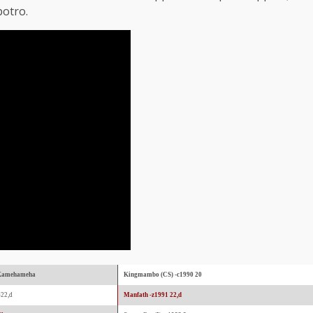
potro.
Kamehameha
Kingmambo (CS) -c1990 20
-22,d
Manfath -z1991 22,d