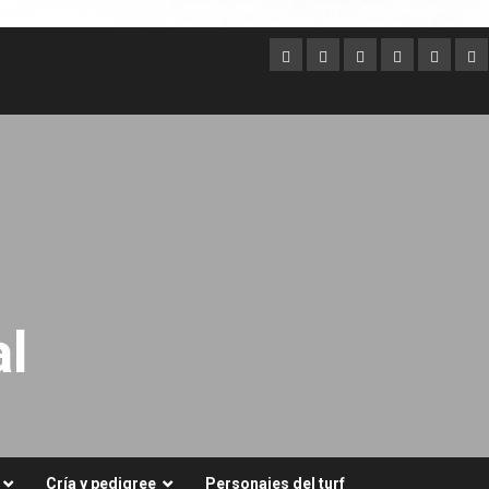
Argentina
Australia
Brasil
Chile
Dubai
Es
Un
l
Cría y pedigree
Personajes del turf