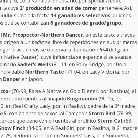
alia
(16, Lord Kanaloa en Cesario, por Special Week),
m
, a cuya
2
ª
producción en edad de correr
pertenece. Así,
nalia
suma a la fecha
13 ganadores selectivos
, quienes
los que se contabilizan
6 ganadores de grado/grupo
.
al
Mr. Prospector-Northern Dancer
, en este caso, a través
da origen a un
pedigree
libre de repeticiones en sus primeras
 generación más se observa la duplicación
5×4
del gran
r Native Dancer), cuya influencia se expande si se avanza
rdinario
Sadler’s Wells
(81-11, en Fairy Bridge, por Bold
l inolvidable
Northern Taste
(71-04, en Lady Victoria, por
n Dancer
en Japón.
ector
(70-99, Raise A Native en Gold Digger, por Nashua), el
tiene como fuentes al linajudo
Kingmambo
(90-16, en
0, en Real Crafty Lady, por In Reality), padre de la 3ª madre
5×5
, con balance de sexos, al Campeón
Storm Bird
(78-99,
nce), que tiene como fuentes al prolífico
Storm Cat
(83-
Snow Finch
(84-05, en A Real Girl, por In Reality), la 2ª madre
2-25, Redoute’s Choice en Snippets’ Lass, por Snippets),