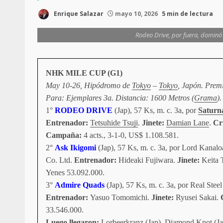
Enrique Salazar
mayo 10, 2026
5 min de lectura
Rodeo Drive, por fuera, dominó 
NHK MILE CUP (G1)
May 10-26, Hipódromo de
Tokyo
–
Tokyo
, Japón. Prem
Para: Ejemplares 3a. Distancia: 1600 Metros (
Grama
)
1°
RODEO DRIVE
(Jap), 57 Ks, m. c. 3a, por
Saturna
Entrenador:
Tetsuhide Tsuji
.
Jinete:
Damian Lane
.
Cr
Campaña:
4 acts., 3-1-0, US$ 1.108.581.
2°
Ask Ikigomi
(Jap), 57 Ks, m. c. 3a, por Lord Kanalo
Co. Ltd.
Entrenador:
Hideaki Fujiwara.
Jinete:
Keita 
Yenes 53.092.000.
3°
Admire Quads
(Jap), 57 Ks, m. c. 3a, por Real Stee
Entrenador:
Yasuo Tomomichi.
Jinete:
Ryusei Sakai.
C
33.546.000.
Luego llegaron:
Lorbeerkranz (Jap), Diamond Knot (Jap)