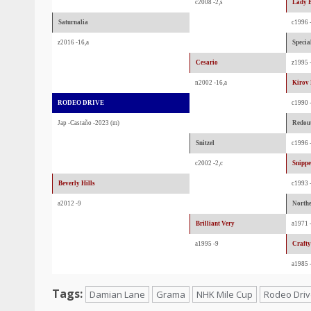
c2008 -2,s
Lady 
Saturnalia
c1996 
z2016 -16,a
Specia
Cesario
z1995 -
n2002 -16,a
Kirov
RODEO DRIVE
c1990 
Jap -Castaño -2023 (m)
Redout
Snitzel
c1996 -
c2002 -2,c
Snippe
Beverly Hills
c1993 
a2012 -9
Northe
Brilliant Very
a1971 
a1995 -9
Crafty
a1985 
Tags:
Damian Lane
Grama
NHK Mile Cup
Rodeo Dri