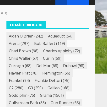
 (G1)
LO MÁS PUBLICADO
Aidan O'Brien
(242)
Aqueduct
(54)
Arena
(797)
Bob Baffert
(119)
Chad Brown
(98)
Charles Appleby
(72)
Chris Waller
(67)
Curlin
(59)
Curragh
(68)
Del Mar
(68)
Dubawi
(98)
Flavien Prat
(78)
Flemington
(56)
Frankel
(94)
Frankie Dettori
(75)
G2
(280)
G3
(250)
Galileo
(168)
Godolphin
(76)
Grama
(1561)
Gulfstream Park
(88)
Gun Runner
(65)