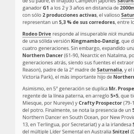
de su padre, el linajudo Campeón japonés
Saturn
ganador
G1
a los 2 y 3 años en distancia de
2000
con sólo
2 producciones activas
, el valioso
Satur
representan un
5,3 % de sus corredores
, entre 
Rodeo Drive
responde al insuperable
nick
mundi
de una sólida versión
Kingmambo-Danzig
, que 
cuatro generaciones. Sin embargo, expandido una
Northern Dancer
(61-90, Nearctic en Natalma, po
generaciones atrás, siendo sus fuentes el extrao
Reason), padre de la 2ª madre de
Saturnalia
, y e
Victoria Park), el más importante hijo de
Norther
Asimismo, en 5ª generación se duplica
Mr. Prosp
regente de la línea paterna, en arreglo
5×5
, que 
Miesque, por Nureyev) y
Crafty Prospector
(79-1
del potro. Finalmente, se nota la presencia de un
Northern Dancer en South Ocean, por New Provide
13, en Terlingua, por Secretariat) y a la irlandesa
del múltiple Líder Semental en Australia
Snitzel
(0