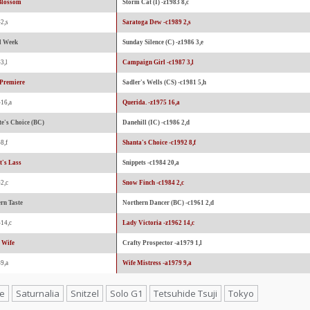
Blossom
Storm Cat (I) -z1983 8,c
-2,s
Saratoga Dew -c1989 2,s
l Week
Sunday Silence (C) -z1986 3,e
3,l
Campaign Girl -c1987 3,l
 Premiere
Sadler's Wells (CS) -c1981 5,h
-16,a
Querida. -z1975 16,a
e's Choice (BC)
Danehill (IC) -c1986 2,d
8,f
Shanta's Choice -c1992 8,f
t's Lass
Snippets -c1984 20,a
-2,c
Snow Finch -c1984 2,c
rn Taste
Northern Dancer (BC) -c1961 2,d
-14,c
Lady Victoria -z1962 14,c
 Wife
Crafty Prospector -a1979 1,l
-9,a
Wife Mistress -a1979 9,a
ve
Saturnalia
Snitzel
Solo G1
Tetsuhide Tsuji
Tokyo