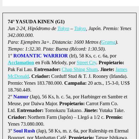
74° YASUDA KINEN (G1)
Jun 2-24, Hipódromo de
Tokyo
–
Tokyo
, Japón. Premio: Yenes
342.000.000.
Para: Ejemplres 3a+. Distancia: 1600 Metros (
Grama
).
Tiempo: 1:32.30. Pista: Buena (Récord: 1:30.50).
1°
ROMANTIC WARRIOR
(Irl), 58 Ks, c. c. 6a, por
Acclamation
en Folk Melody, por
Street Cry
.
Propietario:
Pak Fai Lau.
Entrenador:
Chap Shing Shum
.
Jinete:
James
McDonald
.
Criador:
Corduff Stud & T. J. Rooney (Irlanda).
Premio: Yenes 183.780.000.
Campaña:
20 acts., 15-3-0, US$
18.760.449.
2°
Namur
(Jap), 56 Ks, h. c. 5a, por Harbinger en Sambre et
Meuse, por Daiwa Major.
Propietario:
Carrot Farm Co.
Ltd.
Entrenador:
Tomokazu Takano.
Jinete:
Yutaka Take.
Criador:
Northern Farm (Japón) – Llegó a 1/2 c.
Premio:
Yenes 73.080.000.
3°
Soul Rush
(Jap), 58 Ks, m. z. 6a, por Rulership en Eternal
Bouquet, por Manhattan Café.
Propietario:
Tatsue Ishikawa.