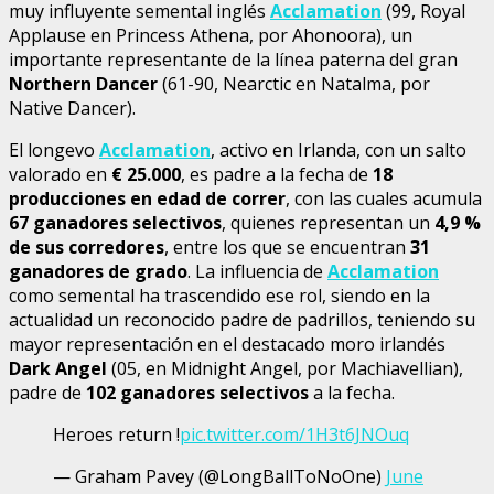
muy influyente semental inglés
Acclamation
(99, Royal
Applause en Princess Athena, por Ahonoora), un
importante representante de la línea paterna del gran
Northern Dancer
(61-90, Nearctic en Natalma, por
Native Dancer).
El longevo
Acclamation
, activo en Irlanda, con un salto
valorado en
€
25.000
, es padre a la fecha de
18
producciones en edad de correr
, con las cuales acumula
67 ganadores selectivos
, quienes representan un
4,9 %
de sus corredores
, entre los que se encuentran
31
ganadores de grado
. La influencia de
Acclamation
como semental ha trascendido ese rol, siendo en la
actualidad un reconocido padre de padrillos, teniendo su
mayor representación en el destacado moro irlandés
Dark Angel
(05, en Midnight Angel, por Machiavellian),
padre de
102 ganadores selectivos
a la fecha.
Heroes return !
pic.twitter.com/1H3t6JNOuq
— Graham Pavey (@LongBallToNoOne)
June