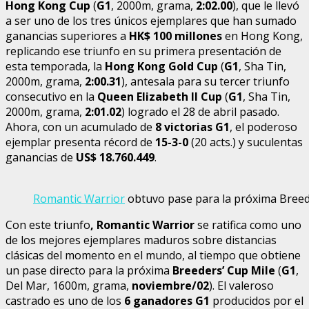
Hong Kong Cup
(
G1
, 2000m, grama,
2:02.00
), que le llevó
a ser uno de los tres únicos ejemplares que han sumado
ganancias superiores a
HK$ 100 millones
en Hong Kong,
replicando ese triunfo en su primera presentación de
esta temporada, la
Hong Kong Gold Cup
(
G1
, Sha Tin,
2000m, grama,
2:00.31
), antesala para su tercer triunfo
consecutivo en la
Queen Elizabeth II Cup
(
G1
, Sha Tin,
2000m, grama,
2:01.02
) logrado el 28 de abril pasado.
Ahora, con un acumulado de
8 victorias G1
, el poderoso
ejemplar presenta récord de
15-3-0
(20 acts.) y suculentas
ganancias de
US$ 18.760.449
.
Romantic Warrior
obtuvo pase para la próxima Breede
Con este triunfo
, Romantic
Warrior
se ratifica como uno
de los mejores ejemplares maduros sobre distancias
clásicas del momento en el mundo, al tiempo que obtiene
un pase directo para la próxima
Breeders’ Cup Mile
(
G1
,
Del Mar, 1600m, grama,
noviembre/02
). El valeroso
castrado es uno de los
6 ganadores G1
producidos por el