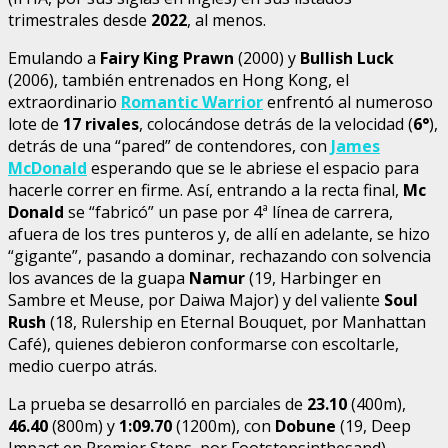
trimestrales desde
2022
, al menos.
Emulando a
Fairy King Prawn
(2000) y
Bullish Luck
(2006), también entrenados en Hong Kong, el
extraordinario
Romantic Warrior
enfrentó al numeroso
lote de
17 rivales
, colocándose detrás de la velocidad (
6°
),
detrás de una “pared” de contendores, con
James
McDonald
esperando que se le abriese el espacio para
hacerle correr en firme. Así, entrando a la recta final,
Mc
Donald
se “fabricó” un pase por 4ª línea de carrera,
afuera de los tres punteros y, de allí en adelante, se hizo
“gigante”, pasando a dominar, rechazando con solvencia
los avances de la guapa
Namur
(19, Harbinger en
Sambre et Meuse, por Daiwa Major) y del valiente
Soul
Rush
(18, Rulership en Eternal Bouquet, por Manhattan
Café), quienes debieron conformarse con escoltarle,
medio cuerpo atrás.
La prueba se desarrolló en parciales de
23.10
(400m),
46.40
(800m) y
1:09.70
(1200m), con
Dobune
(19, Deep
Impact en Premier Steps, por Footstepsinthesand),