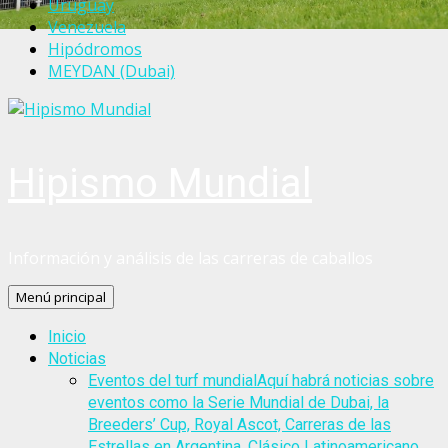
Uruguay
Venezuela
Hipódromos
MEYDAN (Dubai)
Hipismo Mundial
Información y análisis de las carreras de caballos
Menú principal
Inicio
Noticias
Eventos del turf mundial
Aquí habrá noticias sobre
eventos como la Serie Mundial de Dubai, la
Breeders’ Cup, Royal Ascot, Carreras de las
Estrellas en Argentina, Clásico Latinoamericano