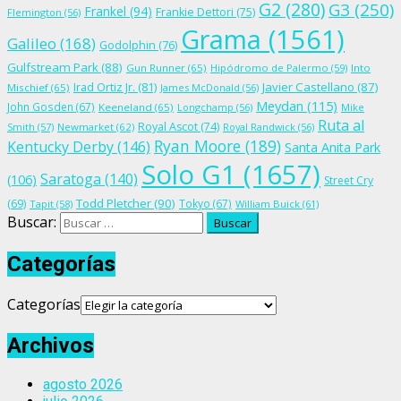
G2
(280)
G3
(250)
Frankel
(94)
Frankie Dettori
(75)
Flemington
(56)
Grama
(1561)
Galileo
(168)
Godolphin
(76)
Gulfstream Park
(88)
Gun Runner
(65)
Hipódromo de Palermo
(59)
Into
Irad Ortiz Jr.
(81)
Javier Castellano
(87)
Mischief
(65)
James McDonald
(56)
Meydan
(115)
John Gosden
(67)
Keeneland
(65)
Longchamp
(56)
Mike
Ruta al
Royal Ascot
(74)
Smith
(57)
Newmarket
(62)
Royal Randwick
(56)
Ryan Moore
(189)
Kentucky Derby
(146)
Santa Anita Park
Solo G1
(1657)
Saratoga
(140)
(106)
Street Cry
Todd Pletcher
(90)
(69)
Tokyo
(67)
Tapit
(58)
William Buick
(61)
Buscar:
Categorías
Categorías
Archivos
agosto 2026