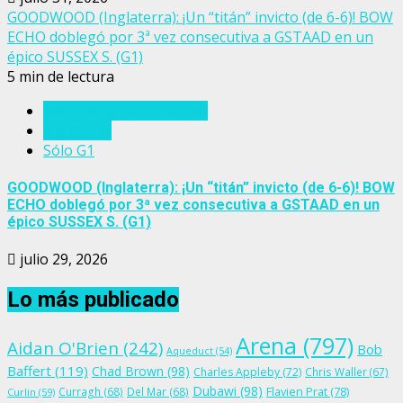
GOODWOOD (Inglaterra): ¡Un “titán” invicto (de 6-6)! BOW
ECHO doblegó por 3ª vez consecutiva a GSTAAD en un
épico SUSSEX S. (G1)
5 min de lectura
Eventos del turf mundial
Inglaterra
Sólo G1
GOODWOOD (Inglaterra): ¡Un “titán” invicto (de 6-6)! BOW
ECHO doblegó por 3ª vez consecutiva a GSTAAD en un
épico SUSSEX S. (G1)
julio 29, 2026
Lo más publicado
Arena
(797)
Aidan O'Brien
(242)
Bob
Aqueduct
(54)
Baffert
(119)
Chad Brown
(98)
Charles Appleby
(72)
Chris Waller
(67)
Dubawi
(98)
Flavien Prat
(78)
Curragh
(68)
Del Mar
(68)
Curlin
(59)