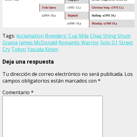
Folk Opera
c1992 -12,c
Glorious Song -c1976 12,c
a2004 -10,a
Skiphall
Halling -a1991 10,c
a1998 -10,a
Minskip -a1988 10,a
Tags:
Acclamation
Breeders' Cup Mile
Chap Shing Shum
Grama
James McDonald
Romantic Warrior
Solo G1
Street
Cry
Tokyo
Yasuda Kinen
Deja una respuesta
Tu dirección de correo electrónico no será publicada.
Los
campos obligatorios están marcados con
*
Comentario
*