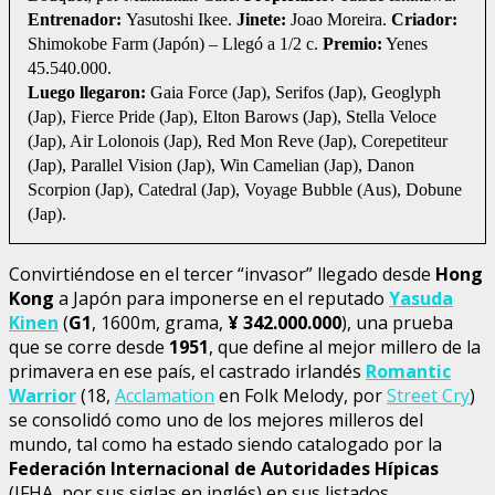
Entrenador:
Yasutoshi Ikee.
Jinete:
Joao Moreira.
Criador:
Shimokobe Farm (Japón) – Llegó a 1/2 c.
Premio:
Yenes
45.540.000.
Luego llegaron:
Gaia Force (Jap), Serifos (Jap), Geoglyph
(Jap), Fierce Pride (Jap), Elton Barows (Jap), Stella Veloce
(Jap), Air Lolonois (Jap), Red Mon Reve (Jap), Corepetiteur
(Jap), Parallel Vision (Jap), Win Camelian (Jap), Danon
Scorpion (Jap), Catedral (Jap), Voyage Bubble (Aus), Dobune
(Jap).
Convirtiéndose en el tercer “invasor” llegado desde
Hong
Kong
a Japón para imponerse en el reputado
Yasuda
Kinen
(
G1
, 1600m, grama,
¥
342.000.000
), una prueba
que se corre desde
1951
, que define al mejor millero de la
primavera en ese país, el castrado irlandés
Romantic
Warrior
(18,
Acclamation
en Folk Melody, por
Street Cry
)
se consolidó como uno de los mejores milleros del
mundo, tal como ha estado siendo catalogado por la
Federación Internacional de Autoridades Hípicas
(IFHA, por sus siglas en inglés) en sus listados