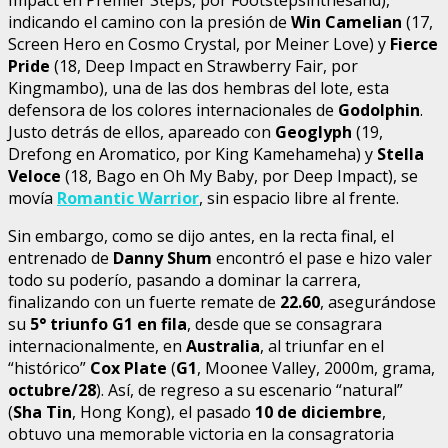
indicando el camino con la presión de
Win Camelian
(17,
Screen Hero en Cosmo Crystal, por Meiner Love) y
Fierce
Pride
(18, Deep Impact en Strawberry Fair, por
Kingmambo), una de las dos hembras del lote, esta
defensora de los colores internacionales de
Godolphin
.
Justo detrás de ellos, apareado con
Geoglyph
(19,
Drefong en Aromatico, por King Kamehameha) y
Stella
Veloce
(18, Bago en Oh My Baby, por Deep Impact), se
movía
Romantic Warrior
, sin espacio libre al frente.
Sin embargo, como se dijo antes, en la recta final, el
entrenado de
Danny Shum
encontró el pase e hizo valer
todo su poderío, pasando a dominar la carrera,
finalizando con un fuerte remate de
22.60
, asegurándose
su
5° triunfo G1
en fila
, desde que se consagrara
internacionalmente, en
Australia
, al triunfar en el
“histórico”
Cox Plate
(
G1
, Moonee Valley, 2000m, grama,
octubre/28
). Así, de regreso a su escenario “natural”
(
Sha Tin
, Hong Kong), el pasado
10 de diciembre
,
obtuvo una memorable victoria en la consagratoria