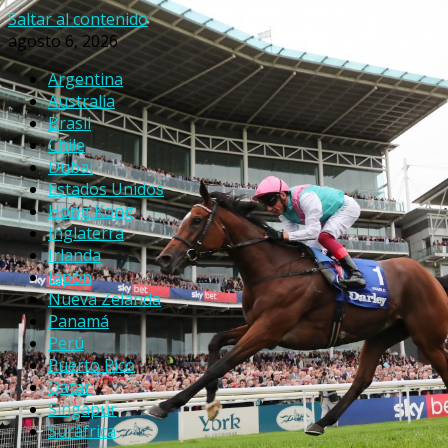
Saltar al contenido
agosto 6, 2026
Argentina
Australia
Brasil
Chile
Dubai
Estados Unidos
Hong Kong
Inglaterra
Irlanda
Japón
Nueva Zelanda
Panamá
Perú
Puerto Rico
Qatar
Singapur
Suráfrica