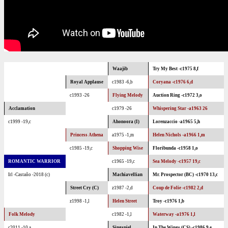
Waajib
Try My Best -c1975 8,f
Royal Applause
c1983 -6,b
Coryana -c1976 6,d
c1993 -26
Flying Melody
Auction Ring -c1972 3,o
Acclamation
c1979 -26
Whispering Star -a1963 26
c1999 -19,c
Ahonoora (I)
Lorenzaccio -a1965 5,h
Princess Athena
a1975 -1,m
Helen Nichols -a1966 1,m
c1985 -19,c
Shopping Wise
Floribunda -c1958 1,o
ROMANTIC WARRIOR
c1965 -19,c
Sea Melody -c1957 19,c
Irl -Castaño -2018 (c)
Machiavellian
Mr. Prospector (BC) -c1970 13,c
Street Cry (C)
z1987 -2,d
Coup de Folie -c1982 2,d
z1998 -1,l
Helen Street
Troy -c1976 1,b
Folk Melody
c1982 -1,l
Waterway -a1976 1,l
c2011 -10,a
Singspiel
In The Wings (CS) -c1986 9,e