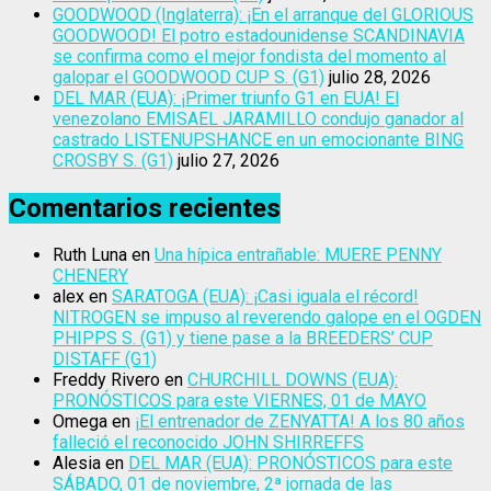
GOODWOOD (Inglaterra): ¡En el arranque del GLORIOUS
GOODWOOD! El potro estadounidense SCANDINAVIA
se confirma como el mejor fondista del momento al
galopar el GOODWOOD CUP S. (G1)
julio 28, 2026
DEL MAR (EUA): ¡Primer triunfo G1 en EUA! El
venezolano EMISAEL JARAMILLO condujo ganador al
castrado LISTENUPSHANCE en un emocionante BING
CROSBY S. (G1)
julio 27, 2026
Comentarios recientes
Ruth Luna
en
Una hípica entrañable: MUERE PENNY
CHENERY
alex
en
SARATOGA (EUA): ¡Casi iguala el récord!
NITROGEN se impuso al reverendo galope en el OGDEN
PHIPPS S. (G1) y tiene pase a la BREEDERS’ CUP
DISTAFF (G1)
Freddy Rivero
en
CHURCHILL DOWNS (EUA):
PRONÓSTICOS para este VIERNES, 01 de MAYO
Omega
en
¡El entrenador de ZENYATTA! A los 80 años
falleció el reconocido JOHN SHIRREFFS
Alesia
en
DEL MAR (EUA): PRONÓSTICOS para este
SÁBADO, 01 de noviembre, 2ª jornada de las