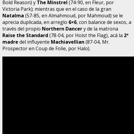
Bold Reason) y
The Minstrel
(74-90, en Fleur, por
Victoria Park); mientras que en el caso de la gran
Natalma
(57-85, en Almahmoud, por Mahmoud) se le
aprecia duplicada, en arreglo
6×6
, con balance de sexos, a
través del propio
Northern Dancer
y de la matrona
Raise the Standard
(78-04, por Hoist the Flag), acá la
2
ª
madre
del influyente
Machiavellian
(87-04, Mr.
Prospector en Coup de Folie, por Halo).