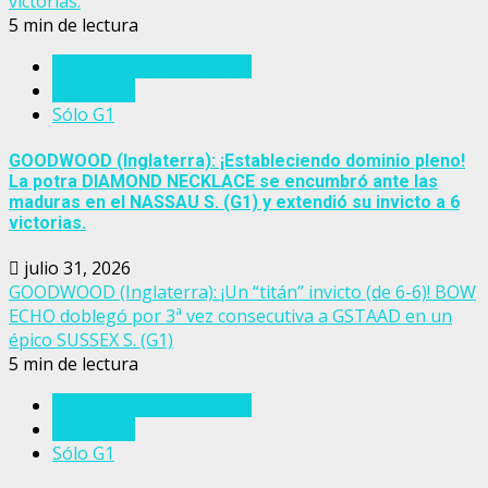
victorias.
5 min de lectura
Eventos del turf mundial
Inglaterra
Sólo G1
GOODWOOD (Inglaterra): ¡Estableciendo dominio pleno!
La potra DIAMOND NECKLACE se encumbró ante las
maduras en el NASSAU S. (G1) y extendió su invicto a 6
victorias.
julio 31, 2026
GOODWOOD (Inglaterra): ¡Un “titán” invicto (de 6-6)! BOW
ECHO doblegó por 3ª vez consecutiva a GSTAAD en un
épico SUSSEX S. (G1)
5 min de lectura
Eventos del turf mundial
Inglaterra
Sólo G1