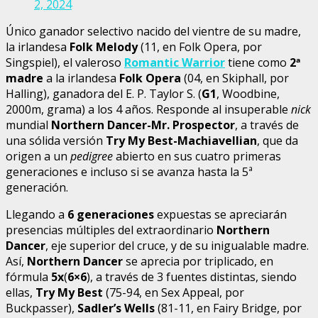
2, 2024
Único ganador selectivo nacido del vientre de su madre,
la irlandesa
Folk Melody
(11, en Folk Opera, por
Singspiel), el valeroso
Romantic Warrior
tiene como
2
ª
madre
a la irlandesa
Folk Opera
(04, en Skiphall, por
Halling), ganadora del E. P. Taylor S. (
G1
, Woodbine,
2000m, grama) a los 4 años. Responde al insuperable
nick
mundial
Northern Dancer-Mr. Prospector
, a través de
una sólida versión
Try My Best-Machiavellian
, que da
origen a un
pedigree
abierto en sus cuatro primeras
generaciones e incluso si se avanza hasta la 5ª
generación.
Llegando a
6 generaciones
expuestas se apreciarán
presencias múltiples del extraordinario
Northern
Dancer
, eje superior del cruce, y de su inigualable madre.
Así,
Northern Dancer
se aprecia por triplicado, en
fórmula
5x
(
6×6
), a través de 3 fuentes distintas, siendo
ellas,
Try My Best
(75-94, en Sex Appeal, por
Buckpasser),
Sadler’s Wells
(81-11, en Fairy Bridge, por