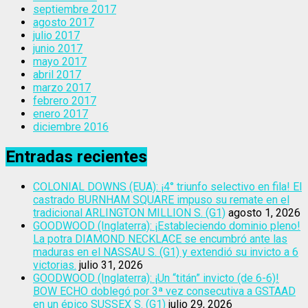
septiembre 2017
agosto 2017
julio 2017
junio 2017
mayo 2017
abril 2017
marzo 2017
febrero 2017
enero 2017
diciembre 2016
Entradas recientes
COLONIAL DOWNS (EUA): ¡4° triunfo selectivo en fila! El
castrado BURNHAM SQUARE impuso su remate en el
tradicional ARLINGTON MILLION S. (G1)
agosto 1, 2026
GOODWOOD (Inglaterra): ¡Estableciendo dominio pleno!
La potra DIAMOND NECKLACE se encumbró ante las
maduras en el NASSAU S. (G1) y extendió su invicto a 6
victorias.
julio 31, 2026
GOODWOOD (Inglaterra): ¡Un “titán” invicto (de 6-6)!
BOW ECHO doblegó por 3ª vez consecutiva a GSTAAD
en un épico SUSSEX S. (G1)
julio 29, 2026