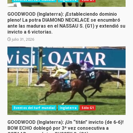
GOODWOOD (Inglaterra): ¡Estableciendo dominio
pleno! La potra DIAMOND NECKLACE se encumbró
ante las maduras en el NASSAU S. (G1) y extendió su
invicto a 6 victorias.
julio 31, 2026
Eventos del turf mundial
Inglaterra
Sólo G1
GOODWOOD (Inglaterra): ¡Un “titán” invicto (de 6-6)!
BOW ECHO doblegó por 3ª vez consecutiva a