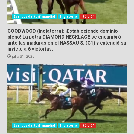
Eventos del turf mundial
Inglaterra
Sólo G1
GOODWOOD (Inglaterra): ¡Estableciendo dominio
pleno! La potra DIAMOND NECKLACE se encumbró
ante las maduras en el NASSAU S. (G1) y extendió su
invicto a 6 victorias.
julio 31, 2026
Eventos del turf mundial
Inglaterra
Sólo G1