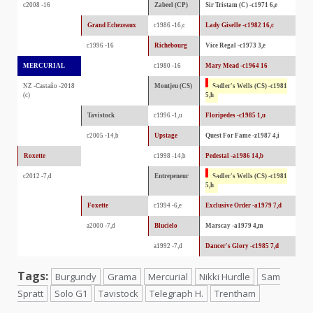
c2008 -16
Zabeel (CP)
Sir Tristam (C) -c1971 6,e
Grand Echezeaux
c1986 -16,c
Lady Giselle -c1982 16,c
c1996 -16
Richebourg
Vice Regal -c1973 3,e
MERCURIAL
c1980 -16
Mary Mead -c1964 16
NZ -Castaño -2018
Montjeu (CS)
Sadler's Wells (CS) -c1981
(c)
5,h
Tavistock
c1996 -1,u
Floripedes -c1985 1,u
c2005 -14,b
Upstage
Quest For Fame -z1987 4,i
Roxette
c1998 -14,b
Pedestal -a1986 14,b
c2012 -7,d
Entrepeneur
Sadler's Wells (CS) -c1981
5,h
Foxette
c1994 -6,e
Exclusive Order -a1979 7,d
a2000 -7,d
Blucielo
Marscay -a1979 4,m
a1992 -7,d
Dancer's Glory -c1985 7,d
Tags:
Burgundy
Grama
Mercurial
Nikki Hurdle
Sam
Spratt
Solo G1
Tavistock
Telegraph H.
Trentham