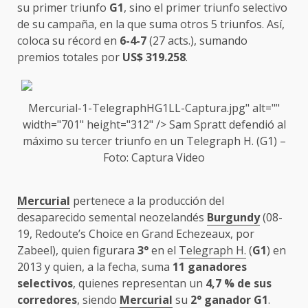
su primer triunfo
G1
, sino el primer triunfo selectivo
de su campaña, en la que suma otros 5 triunfos. Así,
coloca su récord en
6-4-7
(27 acts.), sumando
premios totales por
US$ 319.258
.
Mercurial-1-TelegraphHG1LL-Captura.jpg" alt=""
width="701" height="312" />
Sam Spratt
defendió al
máximo su tercer triunfo en un
Telegraph H.
(G1) –
Foto: Captura Video
Mercurial
pertenece a la producción del
desaparecido semental neozelandés
Burgundy
(08-
19, Redoute’s Choice en Grand Echezeaux, por
Zabeel), quien figurara
3°
en el
Telegraph H.
(
G1
) en
2013 y quien, a la fecha, suma
11 ganadores
selectivos
, quienes representan un
4,7 % de sus
corredores
, siendo
Mercurial
su
2° ganador G1
.