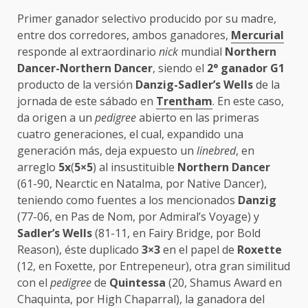
Primer ganador selectivo producido por su madre,
entre dos corredores, ambos ganadores,
Mercurial
responde al extraordinario
nick
mundial
Northern
Dancer-Northern Dancer
, siendo el
2° ganador G1
producto de la versión
Danzig-Sadler’s Wells
de la
jornada de este sábado en
Trentham
. En este caso,
da origen a un
pedigree
abierto en las primeras
cuatro generaciones, el cual, expandido una
generación más, deja expuesto un
linebred
, en
arreglo
5x
(
5×5
) al insustituible
Northern Dancer
(61-90, Nearctic en Natalma, por Native Dancer),
teniendo como fuentes a los mencionados
Danzig
(77-06, en Pas de Nom, por Admiral’s Voyage) y
Sadler’s Wells
(81-11, en Fairy Bridge, por Bold
Reason), éste duplicado
3×3
en el papel de
Roxette
(12, en Foxette, por Entrepeneur), otra gran similitud
con el
pedigree
de
Quintessa
(20, Shamus Award en
Chaquinta, por High Chaparral), la ganadora del