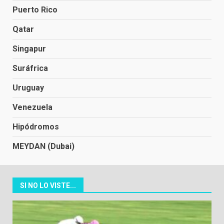
Puerto Rico
Qatar
Singapur
Suráfrica
Uruguay
Venezuela
Hipódromos
MEYDAN (Dubai)
SI NO LO VISTE...