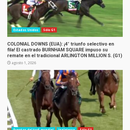
Estados Unidos
Sólo G1
COLONIAL DOWNS (EUA): ¡4° triunfo selectivo en
fila! El castrado BURNHAM SQUARE impuso su
remate en el tradicional ARLINGTON MILLION S. (G1)
agosto 1, 2026
Eventos del turf mundial
Inglaterra
Sólo G1