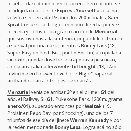
prueba, claro dominio en la carrera. Pero pronto se
produjo la reacción de
Express Yourself
y la lucha
volvió a ser cerrada. Pisando los 200m finales,
Sam
Spratt
recurrió al látigo con mano derecha por vez
primera y obtuvo otra gran reacción de
Mercurial
,
que sostuvo hasta la sentencia, negándole el triunfo
a su rival por una nariz, mientras
Bonny Lass
(18,
Super Easy en Posh Bec, por Le Bec Fin) atropellaba
sin éxito, quedándose tercera apenas a pescuezo,
con la australiana
Imwonderfultonight
(18, I Am
Invincible en Forever Loved, por High Chaparral)
arribando cuarta, otro pescuezo atrás.
Mercurial
venía de arribar
3°
en el primer
G1
del
año, el Railway S. (
G1
, Pukekohe Park, 1200m, grama,
enero/01
), superado entonces por
Waitak
(19,
Proisir en Repo Bay, por Shocking), uno de los 7
triunfos de ese día del jinete
Warren Kennedy
y por
la recién mencionada
Bonny Lass
. Logra acá no sólo