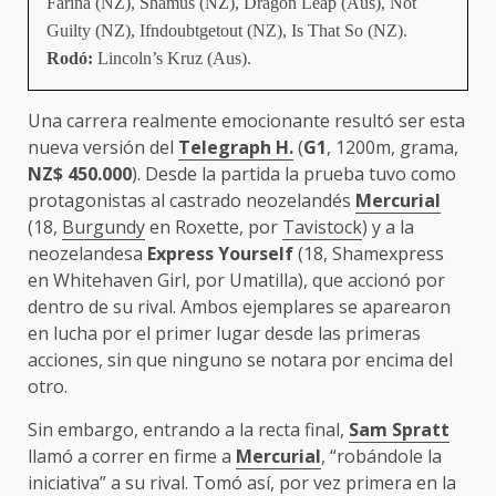
Farina (NZ), Shamus (NZ), Dragon Leap (Aus), Not
Guilty (NZ), Ifndoubtgetout (NZ), Is That So (NZ).
Rodó:
Lincoln’s Kruz (Aus).
Una carrera realmente emocionante resultó ser esta
nueva versión del
Telegraph H.
(
G1
, 1200m, grama,
NZ$ 450.000
). Desde la partida la prueba tuvo como
protagonistas al castrado neozelandés
Mercurial
(18,
Burgundy
en Roxette, por
Tavistock
) y a la
neozelandesa
Express Yourself
(18, Shamexpress
en Whitehaven Girl, por Umatilla), que accionó por
dentro de su rival. Ambos ejemplares se aparearon
en lucha por el primer lugar desde las primeras
acciones, sin que ninguno se notara por encima del
otro.
Sin embargo, entrando a la recta final,
Sam Spratt
llamó a correr en firme a
Mercurial
, “robándole la
iniciativa” a su rival. Tomó así, por vez primera en la