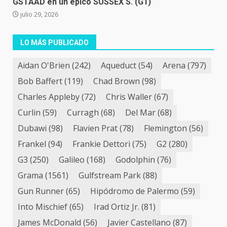
GSTAAD en un épico SUSSEX S. (G1)
julio 29, 2026
LO MÁS PUBLICADO
Aidan O'Brien
(242)
Aqueduct
(54)
Arena
(797)
Bob Baffert
(119)
Chad Brown
(98)
Charles Appleby
(72)
Chris Waller
(67)
Curlin
(59)
Curragh
(68)
Del Mar
(68)
Dubawi
(98)
Flavien Prat
(78)
Flemington
(56)
Frankel
(94)
Frankie Dettori
(75)
G2
(280)
G3
(250)
Galileo
(168)
Godolphin
(76)
Grama
(1561)
Gulfstream Park
(88)
Gun Runner
(65)
Hipódromo de Palermo
(59)
Into Mischief
(65)
Irad Ortiz Jr.
(81)
James McDonald
(56)
Javier Castellano
(87)