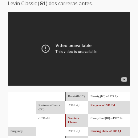
Levin Classic (
G1
) dos carreras antes.
Danehill (IC)
Danzig (IC) -c1977 7,a
Redoute's Choice
c1986 -2,d
Razyana -c1981 2,d
(BC)
c1996 -8,f
Shanta's
Canny Lad (BI) -z1987 14
Choice
Burgundy
c1992 -8,f
Dancing Show -c1983 8,f