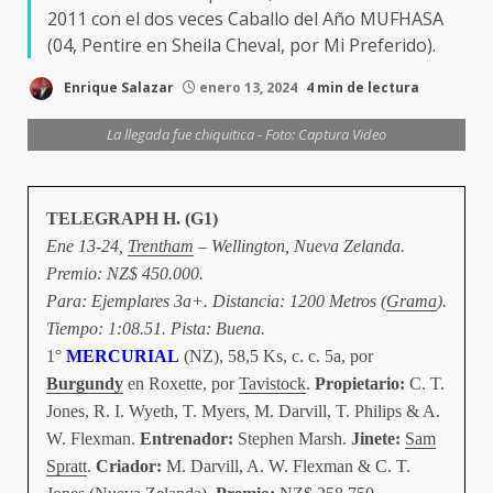
2011 con el dos veces Caballo del Año MUFHASA
(04, Pentire en Sheila Cheval, por Mi Preferido).
Enrique Salazar
enero 13, 2024
4 min de lectura
La llegada fue chiquitica - Foto: Captura Video
TELEGRAPH H. (G1)
Ene 13-24,
Trentham
– Wellington, Nueva Zelanda.
Premio: NZ$ 450.000.
Para: Ejemplares 3a+. Distancia: 1200 Metros (
Grama
).
Tiempo: 1:08.51. Pista: Buena.
1°
MERCURIAL
(NZ), 58,5 Ks, c. c. 5a, por
Burgundy
en Roxette, por
Tavistock
.
Propietario:
C. T.
Jones, R. I. Wyeth, T. Myers, M. Darvill, T. Philips & A.
W. Flexman.
Entrenador:
Stephen Marsh.
Jinete:
Sam
Spratt
.
Criador:
M. Darvill, A. W. Flexman & C. T.