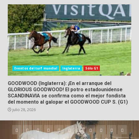
Eventos del turf mundial
Inglaterra
Sólo G1
GOODWOOD (Inglaterra): ¡En el arranque del
GLORIOUS GOODWOOD! El potro estadounidense
SCANDINAVIA se confirma como el mejor fondista
del momento al galopar el GOODWOOD CUP S. (G1)
julio 28, 2026
Argentina
Australia
Brasil
Chile
Dubai
Estados
Hong
Inglaterra
Irlanda
Japón
Nueva
Unidos
Kong
Zelanda
Panamá
Perú
Puerto
Qatar
Singapur
Suráfrica
Uruguay
Venezuela
Hipódromos
MEYDA