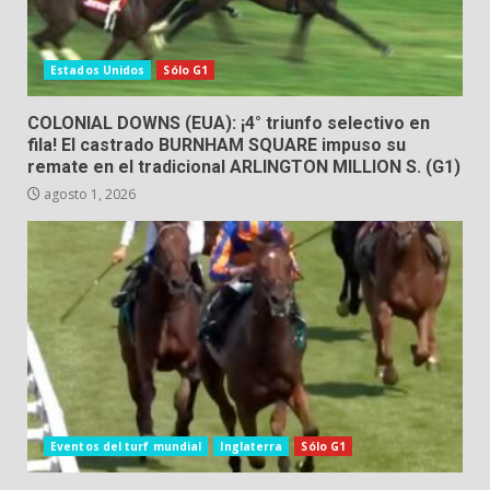
Estados Unidos
Sólo G1
COLONIAL DOWNS (EUA): ¡4° triunfo selectivo en
fila! El castrado BURNHAM SQUARE impuso su
remate en el tradicional ARLINGTON MILLION S. (G1)
agosto 1, 2026
Eventos del turf mundial
Inglaterra
Sólo G1