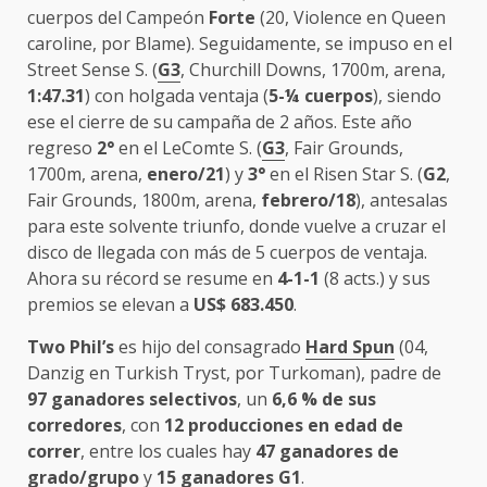
cuerpos del Campeón
Forte
(20, Violence en Queen
caroline, por Blame). Seguidamente, se impuso en el
Street Sense S. (
G3
, Churchill Downs, 1700m, arena,
1:47.31
) con holgada ventaja (
5-¼ cuerpos
), siendo
ese el cierre de su campaña de 2 años. Este año
regreso
2°
en el LeComte S. (
G3
, Fair Grounds,
1700m, arena,
enero/21
) y
3°
en el Risen Star S. (
G2
,
Fair Grounds, 1800m, arena,
febrero/18
), antesalas
para este solvente triunfo, donde vuelve a cruzar el
disco de llegada con más de 5 cuerpos de ventaja.
Ahora su récord se resume en
4-1-1
(8 acts.) y sus
premios se elevan a
US$ 683.450
.
Two Phil’s
es hijo del consagrado
Hard Spun
(04,
Danzig en Turkish Tryst, por Turkoman), padre de
97 ganadores selectivos
, un
6,6 % de sus
corredores
, con
12 producciones en edad de
correr
, entre los cuales hay
47 ganadores de
grado/grupo
y
15 ganadores G1
.