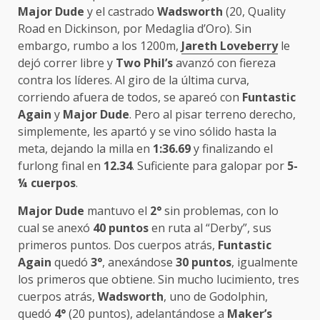
Major Dude
y el castrado
Wadsworth
(20, Quality
Road en Dickinson, por Medaglia d’Oro). Sin
embargo, rumbo a los 1200m,
Jareth Loveberry
le
dejó correr libre y
Two Phil’s
avanzó con fiereza
contra los líderes. Al giro de la última curva,
corriendo afuera de todos, se apareó con
Funtastic
Again
y
Major Dude
. Pero al pisar terreno derecho,
simplemente, les apartó y se vino sólido hasta la
meta, dejando la milla en
1:36.69
y finalizando el
furlong final en
12.34
. Suficiente para galopar por
5-
¼ cuerpos
.
Major Dude
mantuvo el
2°
sin problemas, con lo
cual se anexó
40 puntos
en ruta al “Derby”, sus
primeros puntos. Dos cuerpos atrás,
Funtastic
Again
quedó
3°
, anexándose
30 puntos
, igualmente
los primeros que obtiene. Sin mucho lucimiento, tres
cuerpos atrás,
Wadsworth
, uno de Godolphin,
quedó
4°
(20 puntos), adelantándose a
Maker’s