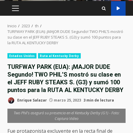
MENÚ
PRINCIPAL
Inicio
2023
th
TURFWAY PARK (EUA): ¡MAJOR DUDE Segundo! TWO PHIL’S mostró
su clase en el JEFF RUBY STEAKS S. (G3) y sumó 100 puntos para
la RUTA AL KENTUCKY DERBY
Estados Unidos
Ruta al Kentucky Derby
TURFWAY PARK (EUA): ¡MAJOR DUDE
Segundo! TWO PHIL’S mostró su clase en
el JEFF RUBY STEAKS S. (G3) y sumó 100
puntos para la RUTA AL KENTUCKY DERBY
Enrique Salazar
marzo 25, 2023
3 min de lectura
Two Phil's aseguró su presencia en el Kentucky Derby (G1) - Foto:
Captura Video
Fue protagonista excluyente en la recta final de