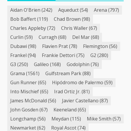
Aidan O'Brien
(242)
Aqueduct
(54)
Arena
(797)
Bob Baffert
(119)
Chad Brown
(98)
Charles Appleby
(72)
Chris Waller
(67)
Curlin
(59)
Curragh
(68)
Del Mar
(68)
Dubawi
(98)
Flavien Prat
(78)
Flemington
(56)
Frankel
(94)
Frankie Dettori
(75)
G2
(280)
G3
(250)
Galileo
(168)
Godolphin
(76)
Grama
(1561)
Gulfstream Park
(88)
Gun Runner
(65)
Hipódromo de Palermo
(59)
Into Mischief
(65)
Irad Ortiz Jr.
(81)
James McDonald
(56)
Javier Castellano
(87)
John Gosden
(67)
Keeneland
(65)
Longchamp
(56)
Meydan
(115)
Mike Smith
(57)
Newmarket
(62)
Royal Ascot
(74)