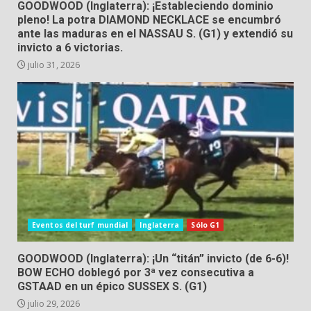
GOODWOOD (Inglaterra): ¡Estableciendo dominio
pleno! La potra DIAMOND NECKLACE se encumbró
ante las maduras en el NASSAU S. (G1) y extendió su
invicto a 6 victorias.
julio 31, 2026
Eventos del turf mundial
Inglaterra
Sólo G1
GOODWOOD (Inglaterra): ¡Un “titán” invicto (de 6-6)!
BOW ECHO doblegó por 3ª vez consecutiva a
GSTAAD en un épico SUSSEX S. (G1)
julio 29, 2026