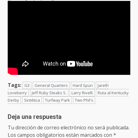
Tags:
G3
General Quarters
Hard Spun
Jareth
Loveberry
Jeff Ruby Steaks S.
Larry Rivelli
Ruta al Kentucky
Derby
Sintética
Turfway Park
Two Phil's
Deja una respuesta
Tu dirección de correo electrónico no será publicada.
Los campos obligatorios están marcados con
*