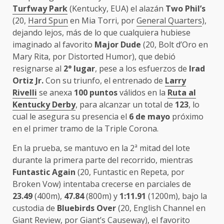
Turfway Park
(Kentucky, EUA) el alazán
Two Phil’s
(20,
Hard Spun
en Mia Torri, por
General Quarters
),
dejando lejos, más de lo que cualquiera hubiese
imaginado al favorito
Major Dude
(20, Bolt d’Oro en
Mary Rita, por Distorted Humor), que debió
resignarse al
2° lugar
, pese a los esfuerzos de
Irad
Ortiz Jr.
Con su triunfo, el entrenado de
Larry
Rivelli
se anexa
100 puntos
válidos en la
Ruta al
Kentucky Derby
, para alcanzar un total de
123
, lo
cual le asegura su presencia el
6 de mayo
próximo
en el primer tramo de la Triple Corona.
En la prueba, se mantuvo en la 2ª mitad del lote
durante la primera parte del recorrido, mientras
Funtastic Again
(20, Funtastic en Repeta, por
Broken Vow) intentaba crecerse en parciales de
23.49
(400m),
47.84
(800m) y
1:11.91
(1200m), bajo la
custodia de
Bluebirds Over
(20, English Channel en
Giant Review, por Giant’s Causeway), el favorito