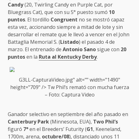
Candy
(20, Twirling Candy en Purple Cat, por
Bluegrass Cat), que con su 5° puesto sumó
10
puntos
. El tordillo
Congruent
no se mostró capaz
esta vez, accionando siempre a mitad de lote y sin
desarrollar el remate que le llevó a vencer en el John
Battaglia Memorial S. (
Listado
) el pasado 4 de
marzo. El entrenado de
Antonio Sano
sigue con
20
puntos
en la
Ruta al Kentucky Derby
.
G3LL-CapturaVideo.jpg" alt="" width="1490"
height="709" /> Tw Phil’s remató con mucha fuerza
– Foto: Captura Video
Ganador selectivo en septiembre del año pasado en
Canterbury Park
(Minnesota, EUA),
Two Phil’s
figuró
7°
en el Breeders’ Futurity (
G1
, Keeneland,
1700m, arena,
octubre/08
), distanciado unos 11