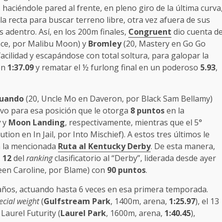
 haciéndole pared al frente, en pleno giro de la última curva
a recta para buscar terreno libre, otra vez afuera de sus
os adentro. Así, en los 200m finales,
Congruent
dio cuenta d
nce, por Malibu Moon) y
Bromley
(20, Mastery en Go Go
ilidad y escapándose con total soltura, para galopar la
 en
1:37.09
y rematar el ½ furlong final en un poderoso
5.93
,
Quando
(20, Uncle Mo en Daveron, por Black Sam Bellamy)
tivo para esa posición que le otorga
8 puntos
en la
y
y
Moon Landing
, respectivamente, mientras que el 5°
ution en In Jail, por Into Mischief). A estos tres últimos le
 la mencionada
Ruta al Kentucky Derby
. De esta manera,
 12
del
ranking
clasificatorio al “Derby”, liderada desde ayer
een Caroline, por Blame) con
90 puntos
.
ños, actuando hasta 6 veces en esa primera temporada.
cial weight
(
Gulfstream Park
, 1400m, arena,
1:25.97
), el 13
Laurel Futurity (
Laurel Park
, 1600m, arena,
1:40.45
),