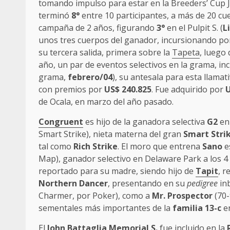
tomando impulso para estar en la Breeders’ Cup J
terminó
8°
entre 10 participantes, a más de 20 
campaña de 2 años, figurando
3°
en el Pulpit S. (
L
unos tres cuerpos del ganador, incursionando por
su tercera salida, primera sobre la
Tapeta
, luego 
año, un par de eventos selectivos en la grama, incl
grama,
febrero/04
), su antesala para esta llama
con premios por
US$ 240.825
. Fue adquirido por
U
de Ocala, en marzo del año pasado.
Congruent
es hijo de la ganadora selectiva
G2
en
Smart Strike), nieta materna del gran
Smart Stri
tal como
Rich Strike
. El moro que entrena
Sano
e
Map), ganador selectivo en Delaware Park a los 4
reportado para su madre, siendo hijo de
Tapit
, r
Northern Dancer
, presentando en su
pedigree
in
Charmer, por Poker), como a
Mr. Prospector
(70-
sementales más importantes de la
familia 13-c
e
El
John Battaglia Memorial S.
fue incluido en la