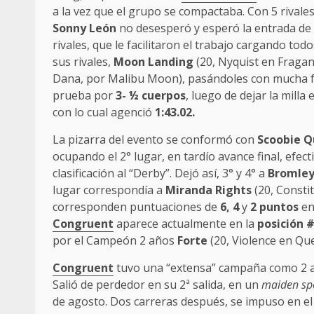
a la vez que el grupo se compactaba. Con 5 rivales
Sonny León
no desesperó y esperó la entrada de l
rivales, que le facilitaron el trabajo cargando tod
sus rivales,
Moon Landing
(20, Nyquist en Fraga
Dana, por Malibu Moon), pasándoles con mucha fac
prueba por
3- ½ cuerpos
, luego de dejar la milla
con lo cual agenció
1:43.02.
La pizarra del evento se conformó con
Scoobie 
ocupando el 2° lugar, en tardío avance final, efec
clasificación al “Derby”. Dejó así, 3° y 4° a
Bromle
lugar correspondía a
Miranda Rights
(20, Constit
corresponden puntuaciones de
6, 4
y
2 puntos
en
Congruent
aparece actualmente en la
posición #
por el Campeón 2 años
Forte
(20, Violence en Qu
Congruent
tuvo una “extensa” campaña como 2 a
Salió de perdedor en su 2ª salida, en un
maiden spe
de agosto. Dos carreras después, se impuso en el 