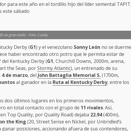
r para este año en el tordillo hijo del líder semental TAPIT
es este sábado
fó en gran estilo - Foto: Coady
ntucky Derby (
G1
) y el venezolano
Sonny León
no se duerm
rece haber encontrado otro potro que le permita estar de
° del Kentucky Derby (
G1
, Churchill Downs, 2000m, arena,
Part the Seas, por
Stormy Atlantic
), un entrenado de su
,
4 de marzo
, del
John Battaglia Memorial S.
(1700m,
 puntos
al ganador en la
Ruta al Kentucky Derby
, entre los
os dos últimos lugares en los primeros movimientos,
ero en total contacto con el grupo de
11 rivales
. Así,
en Top Quality, por Quality Road) dejaba
22.94
(400m),
on the King
(20, Street Sense en Nickel, por Unbridled’s
ganar posiciones, accionando afuera de sus contendores,