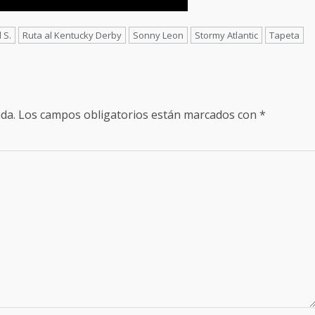
 S.
Ruta al Kentucky Derby
Sonny Leon
Stormy Atlantic
Tapeta
da.
Los campos obligatorios están marcados con
*