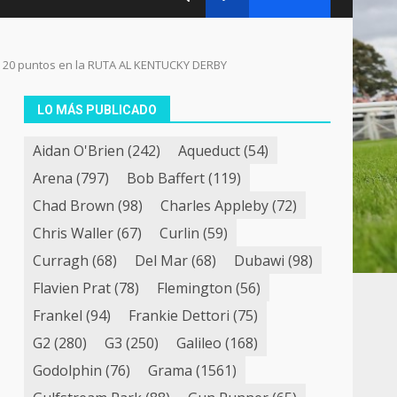
 20 puntos en la RUTA AL KENTUCKY DERBY
LO MÁS PUBLICADO
Aidan O'Brien
(242)
Aqueduct
(54)
Arena
(797)
Bob Baffert
(119)
Chad Brown
(98)
Charles Appleby
(72)
Chris Waller
(67)
Curlin
(59)
Curragh
(68)
Del Mar
(68)
Dubawi
(98)
Flavien Prat
(78)
Flemington
(56)
Frankel
(94)
Frankie Dettori
(75)
G2
(280)
G3
(250)
Galileo
(168)
Godolphin
(76)
Grama
(1561)