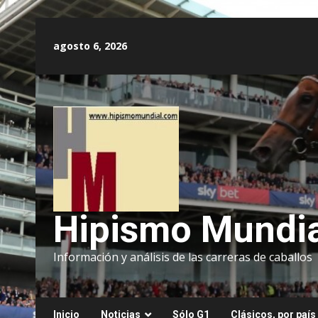
Saltar
al
agosto 6, 2026
contenido
Hipismo Mundia
Información y análisis de las carreras de caballos
Inicio
Noticias
Sólo G1
Clásicos, por país