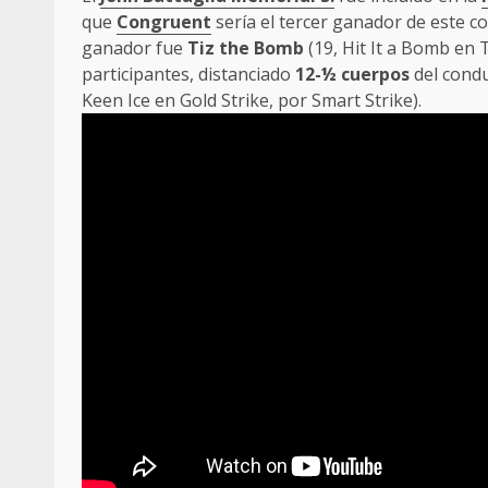
que
Congruent
sería el tercer ganador de este co
ganador fue
Tiz the Bomb
(19, Hit It a Bomb en 
participantes, distanciado
12-½ cuerpos
del cond
Keen Ice en Gold Strike, por Smart Strike).