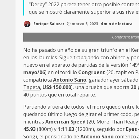
“Derby” 2022 parece tener otro posible contendo
que se mostró claramente superior a sus rival
Enrique Salazar
marzo 5, 2023
4 min de lectura
Congruent triun
No ha pasado un año de su gran triunfo en el Ke
en los laureles. Sigue trabajando con ahinco y pa
nuevo en el aparato de partidas de la versión 149
mayo/06
) en el tordillo
Congruent
(20, tapit en 
compatriota
Antonio Sano
, ganador ayer sábado
Tapeta
,
US$ 150.000
), una prueba que aporta
20
40 puntos que en total reparte.
Partiendo afuera de todos, el moro quedó entre l
quedando último luego de girar el primer codo, p
mientras
American Speed
(20, More Than Ready 
45.93
(800m) y
1:11.93
(1200m), seguido por
Eyes 
Song), el pensionado de
Antonio Sano
comenzó a 