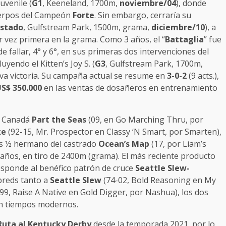
uvenile (
G1
, Keeneland, 1700m,
noviembre/04
), donde
cuerpos del Campeón
Forte
. Sin embargo, cerraría su
istado
, Gulfstream Park, 1500m, grama,
diciembre/10
), a
 vez primera en la grama. Como 3 años, el “
Battaglia
” fue
de fallar, 4° y 6°, en sus primeras dos intervenciones del
uyendo el Kitten’s Joy S. (
G3
, Gulfstream Park, 1700m,
tiva victoria. Su campaña actual se resume en
3-0-2
(9 acts.),
S$ 350.000
en las ventas de dosañeros en entrenamiento
 Canadá
Part the Seas
(09, en Go Marching Thru, por
ke
(92-15, Mr. Prospector en Classy ‘N Smart, por Smarten),
s ½ hermano del castrado
Ocean’s Map
(17, por Liam’s
 años, en tiro de 2400m (grama). El más reciente producto
esponde al benéfico patrón de cruce
Seattle Slew-
breds tanto a
Seattle Slew
(74-02, Bold Reasoning en My
99, Raise A Native en Gold Digger, por Nashua), los dos
n tiempos modernos.
Ruta al Kentucky Derby
desde la temporada 2021, por lo