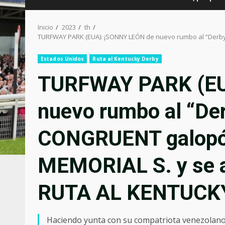
Inicio
2023
th
TURFWAY PARK (EUA): ¡SONNY LEÓN de nuevo rumbo al “Derby
Estados Unidos
Ruta al Kentucky Derby
TURFWAY PARK (EU
nuevo rumbo al “Der
CONGRUENT galopó
MEMORIAL S. y se a
RUTA AL KENTUCK
Haciendo yunta con su compatriota venezolano