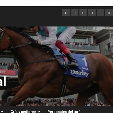
Argentina
Australia
Brasil
Chile
Dubai
Es
Un
l
Cría y pedigree
Personajes del turf