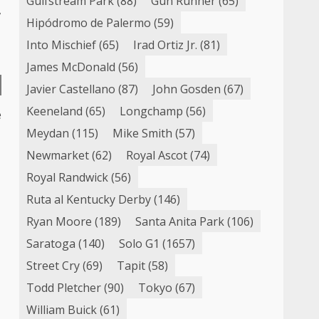
Gulfstream Park
(88)
Gun Runner
(65)
,
Hipódromo de Palermo
(59)
Into Mischief
(65)
Irad Ortiz Jr.
(81)
James McDonald
(56)
Javier Castellano
(87)
John Gosden
(67)
Keeneland
(65)
Longchamp
(56)
e
Meydan
(115)
Mike Smith
(57)
Newmarket
(62)
Royal Ascot
(74)
Royal Randwick
(56)
Ruta al Kentucky Derby
(146)
Ryan Moore
(189)
Santa Anita Park
(106)
Saratoga
(140)
Solo G1
(1657)
Street Cry
(69)
Tapit
(58)
Todd Pletcher
(90)
Tokyo
(67)
William Buick
(61)