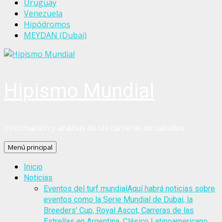
Uruguay
Venezuela
Hipódromos
MEYDAN (Dubai)
Hipismo Mundial
Información y análisis de las carreras de caballos
Menú principal
Inicio
Noticias
Eventos del turf mundial
Aquí habrá noticias sobre
eventos como la Serie Mundial de Dubai, la
Breeders’ Cup, Royal Ascot, Carreras de las
Estrellas en Argentina, Clásico Latinoamericano