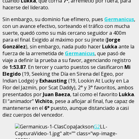
cuando
Lukka
, que corría
7°
, arremetió por fuera, para
hacerse del liderato.
Sin embargo, su dominio fue efímero, pues
Germanicus
,
con un avance efectivo, sorteando el tráfico con mucha
suerte, quedó como su más cercano seguidor a 400m
para el final. Exigido al máximo por su jinete (
Jorge
González
), sin embargo, nada pudo hacer
Lukka
ante la
fuerza de la arremetida de
Germanicus
, que pasó de
viaje a definir la prueba a su favor, agenciando registro
de
1:53.87
. En tercer y cuarto puestos se clasificaron
Mi
Elegido
(19, Seeking the Día en Sirena del Egeo, por
Indian Lodge) y
Exhausting
(19, Lookin At Lucky en La
Flor del Jazmín, por Scat Daddy), 2° y 3° favoritos, ambos
presentados por
Juan Baeza
, tal como el favorito
Lukka
.
El “animador”
Vichito
, pese a aflojar al final, fue capaz de
mantenerse en el
6°
puesto, aunque distanciado a casi
diez cuerpos del vencedor.
Germanicus-1-ClasCopaJackson
G2
LL-
CapturaVideo-1.jpg" alt="" class="wp-image-