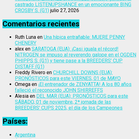
castrado LISTENUPSHANCE en un emocionante BING
CROSBY S. (G1)
julio 27, 2026
Comentarios recientes
Ruth Luna
en
Una hípica entrañable: MUERE PENNY
CHENERY
alex
en
SARATOGA (EUA): ¡Casi iguala el récord!
NITROGEN se impuso al reverendo galope en el OGDEN
PHIPPS S. (G1) y tiene pase a la BREEDERS’ CUP
DISTAFF (G1)
Freddy Rivero
en
CHURCHILL DOWNS (EUA):
PRONÓSTICOS para este VIERNES, 01 de MAYO
Omega
en
¡El entrenador de ZENYATTA! A los 80 años
falleció el reconocido JOHN SHIRREFFS
Alesia
en
DEL MAR (EUA): PRONÓSTICOS para este
SÁBADO, 01 de noviembre, 2ª jornada de las
BREEDERS’ CUPS 2025, el día de los Campeones
Países:
Argentina