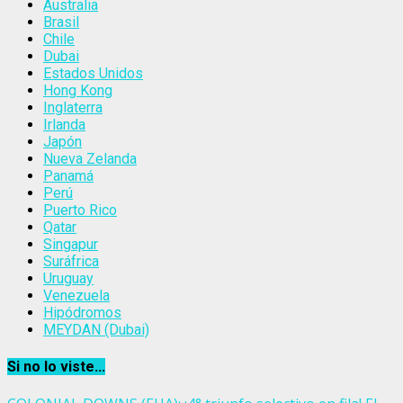
Australia
Brasil
Chile
Dubai
Estados Unidos
Hong Kong
Inglaterra
Irlanda
Japón
Nueva Zelanda
Panamá
Perú
Puerto Rico
Qatar
Singapur
Suráfrica
Uruguay
Venezuela
Hipódromos
MEYDAN (Dubai)
Si no lo viste...