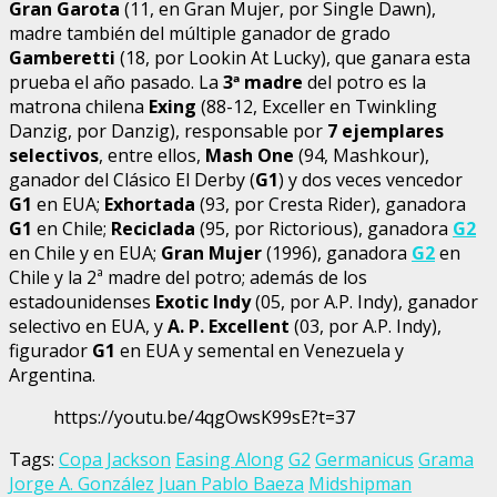
Gran Garota
(11, en Gran Mujer, por Single Dawn),
madre también del múltiple ganador de grado
Gamberetti
(18, por Lookin At Lucky), que ganara esta
prueba el año pasado. La
3ª madre
del potro es la
matrona chilena
Exing
(88-12, Exceller en Twinkling
Danzig, por Danzig), responsable por
7 ejemplares
selectivos
, entre ellos,
Mash One
(94, Mashkour),
ganador del Clásico El Derby (
G1
) y dos veces vencedor
G1
en EUA;
Exhortada
(93, por Cresta Rider), ganadora
G1
en Chile;
Reciclada
(95, por Rictorious), ganadora
G2
en Chile y en EUA;
Gran Mujer
(1996), ganadora
G2
en
Chile y la 2ª madre del potro; además de los
estadounidenses
Exotic Indy
(05, por A.P. Indy), ganador
selectivo en EUA, y
A. P. Excellent
(03, por A.P. Indy),
figurador
G1
en EUA y semental en Venezuela y
Argentina.
https://youtu.be/4qgOwsK99sE?t=37
Tags:
Copa Jackson
Easing Along
G2
Germanicus
Grama
Jorge A. González
Juan Pablo Baeza
Midshipman