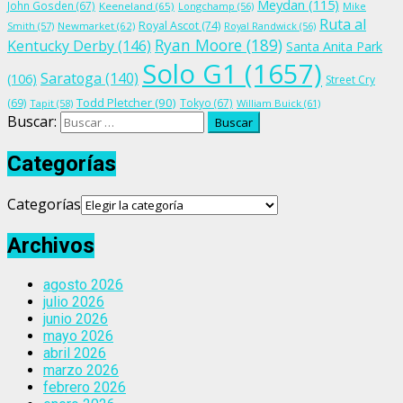
Meydan
(115)
John Gosden
(67)
Keeneland
(65)
Longchamp
(56)
Mike
Ruta al
Royal Ascot
(74)
Smith
(57)
Newmarket
(62)
Royal Randwick
(56)
Ryan Moore
(189)
Kentucky Derby
(146)
Santa Anita Park
Solo G1
(1657)
Saratoga
(140)
(106)
Street Cry
Todd Pletcher
(90)
(69)
Tokyo
(67)
Tapit
(58)
William Buick
(61)
Buscar:
Categorías
Categorías
Archivos
agosto 2026
julio 2026
junio 2026
mayo 2026
abril 2026
marzo 2026
febrero 2026