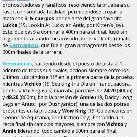
pronosticadores y fanáticos, resolviendo la prueba a su
favor, con sobrada facilidad, permitiéndose cruzar la
meta con
3-¼ cuerpos
por delante del gran favorito
Lukka
(19, Lookin At Lucky en Antic, por Kitten’s Joy).
Éste, que pasó a dominar a 400m para el final, lució sin
argumentos cuando fue acosado por el violento remate
de
Germanicus
, que fue el gran protagonista desde los
200m finales de la carrera.
Germanicus
, partiendo desde el puesto de pista # 1,
adentro de todos sus rivales, accionó siempre entre los
últimos, ubicándose
11°
en la primera parte de la prueba,
mientras
Vichito
(19, Seeking the Día en Tranqueadora,
por Fusaichi Pegasus) marcaba parciales de
24.20
(400m)
y
48.20
(800m), bajo la presión de
Annie
(19, Daddy Long
Legs en Anucci, por Dushyantor), una de las dos potras
presentes en la prueba, y
Wow King
(19, Goldencents en
Leonor de Aquitania, por Election Day). Entrando a la
recta final sin cambios mayores, siempre con
Vichito
y
Annie
liderando, todo cambió a 500m para el final,