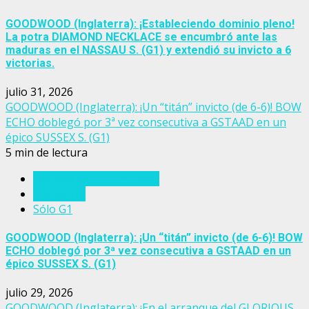
GOODWOOD (Inglaterra): ¡Estableciendo dominio pleno!
La potra DIAMOND NECKLACE se encumbró ante las
maduras en el NASSAU S. (G1) y extendió su invicto a 6
victorias.
julio 31, 2026
GOODWOOD (Inglaterra): ¡Un “titán” invicto (de 6-6)! BOW
ECHO doblegó por 3ª vez consecutiva a GSTAAD en un
épico SUSSEX S. (G1)
5 min de lectura
Eventos del turf mundial
Inglaterra
Sólo G1
GOODWOOD (Inglaterra): ¡Un “titán” invicto (de 6-6)! BOW
ECHO doblegó por 3ª vez consecutiva a GSTAAD en un
épico SUSSEX S. (G1)
julio 29, 2026
GOODWOOD (Inglaterra): ¡En el arranque del GLORIOUS