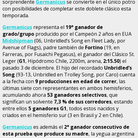
sorprendente
Germanicus
se convierte en el único potro
con posibilidades de completar este doblete clásico esta
temporada.
Germanicus
representa el
19° ganador de
grado/grupo
producido por el Campeón 2 años en EUA
Midshipman
(06, Unbridled’s Song en Fleet Lady, por
Avenue of Flags), padre también de
Fortino
(19, en
Farreras, por Fusaichi Pegasus), el ganador del Clásico St.
Leger (
G1
, Hipódromo Chile, 2200m, arena,
2:15.50
) el
pasado 3 de diciembre. El hijo del recordado
Unbridled’s
Song
(93-13, Unbridled en Trolley Song, por Caro) cuenta
a la fecha con
9 producciones en edad de correr
, las
últimas siete con representantes en ambos hemisferios,
acumulando ahora
53 ganadores selectivos
, que
significan un solvente
7,3 % de sus corredores
, estando
entre ellos
5 ganadores G1
, todos estos nacidos y
criados en el hemisferio sur (3 en Brasil y 2 en Chile).
Germanicus
es además el
2° ganador consecutivo de
esta prueba que produce su madre
, la yegua argentina