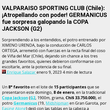
VALPARAISO SPORTING CLUB (Chile):
¡Atropellando con poder! GERMANICUS
fue sorpresa galopando la COPA
JACKSON (G2)
Sorprendiendo a los entendidos, el potro entrenado por
XIMENO URENDA, bajo la conducción de CARLOS
ORTEGA, arremetió con fuerzas en la recta final del coso
de Viña del Mar (Chile), dejando sin chance a los tres
grandes favoritos, quienes debieron conformarse con
escoltarle, ante la potencia de su final.
Enrique Salazar
enero 9, 2023
4 min de lectura
Un
8° favorito
en el lote de
15 participantes
que se
presentaron este domingo,
8 de enero
, en la tradicional
Copa Jackson
(
G2
, 1900m, grama,
Chi$ 33.750.000
), el
potro
Germanicus
(19,
Midshipman
en Gran Garota, por
Easing Along
) dejó con las tablas en la cabeza a