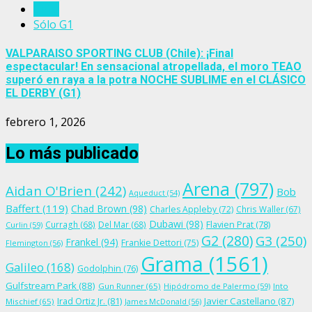
Chile
Sólo G1
VALPARAISO SPORTING CLUB (Chile): ¡Final
espectacular! En sensacional atropellada, el moro TEAO
superó en raya a la potra NOCHE SUBLIME en el CLÁSICO
EL DERBY (G1)
febrero 1, 2026
Lo más publicado
Arena
(797)
Aidan O'Brien
(242)
Bob
Aqueduct
(54)
Baffert
(119)
Chad Brown
(98)
Charles Appleby
(72)
Chris Waller
(67)
Dubawi
(98)
Flavien Prat
(78)
Curragh
(68)
Del Mar
(68)
Curlin
(59)
G2
(280)
G3
(250)
Frankel
(94)
Frankie Dettori
(75)
Flemington
(56)
Grama
(1561)
Galileo
(168)
Godolphin
(76)
Gulfstream Park
(88)
Gun Runner
(65)
Hipódromo de Palermo
(59)
Into
Irad Ortiz Jr.
(81)
Javier Castellano
(87)
Mischief
(65)
James McDonald
(56)