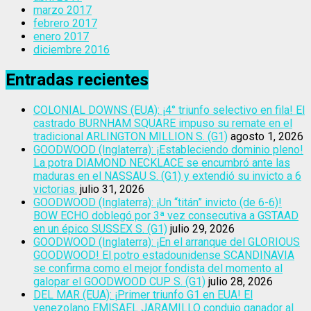
marzo 2017
febrero 2017
enero 2017
diciembre 2016
Entradas recientes
COLONIAL DOWNS (EUA): ¡4° triunfo selectivo en fila! El
castrado BURNHAM SQUARE impuso su remate en el
tradicional ARLINGTON MILLION S. (G1)
agosto 1, 2026
GOODWOOD (Inglaterra): ¡Estableciendo dominio pleno!
La potra DIAMOND NECKLACE se encumbró ante las
maduras en el NASSAU S. (G1) y extendió su invicto a 6
victorias.
julio 31, 2026
GOODWOOD (Inglaterra): ¡Un “titán” invicto (de 6-6)!
BOW ECHO doblegó por 3ª vez consecutiva a GSTAAD
en un épico SUSSEX S. (G1)
julio 29, 2026
GOODWOOD (Inglaterra): ¡En el arranque del GLORIOUS
GOODWOOD! El potro estadounidense SCANDINAVIA
se confirma como el mejor fondista del momento al
galopar el GOODWOOD CUP S. (G1)
julio 28, 2026
DEL MAR (EUA): ¡Primer triunfo G1 en EUA! El
venezolano EMISAEL JARAMILLO condujo ganador al