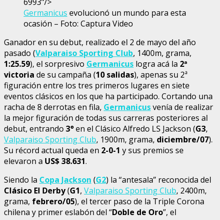
6993"/>
Germanicus
evolucionó un mundo para esta
ocasión – Foto: Captura Video
Ganador en su debut, realizado el 2 de mayo del año
pasado (
Valparaiso Sporting Club
, 1400m, grama,
1:25.59
), el sorpresivo
Germanicus
logra acá la
2
ª
victoria
de su campaña (
10 salidas
), apenas su 2ª
figuración entre los tres primeros lugares en siete
eventos clásicos en los que ha participado. Cortando una
racha de 8 derrotas en fila,
Germanicus
venía de realizar
la mejor figuración de todas sus carreras posteriores al
debut, entrando
3°
en el Clásico Alfredo LS Jackson (
G3
,
Valparaiso Sporting Club
, 1900m, grama,
diciembre/07
).
Su récord actual queda en
2-0-1
y sus premios se
elevaron a
US$ 38.631
.
Siendo la
Copa Jackson
(
G2
) la “antesala” reconocida del
Clásico El Derby
(
G1
,
Valparaiso Sporting Club
, 2400m,
grama,
febrero/05
), el tercer paso de la Triple Corona
chilena y primer eslabón del “
Doble de Oro
”, el