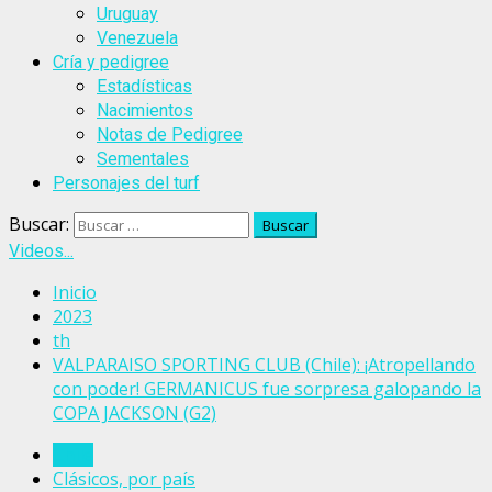
Uruguay
Venezuela
Cría y pedigree
Estadísticas
Nacimientos
Notas de Pedigree
Sementales
Personajes del turf
Buscar:
Videos...
Inicio
2023
th
VALPARAISO SPORTING CLUB (Chile): ¡Atropellando
con poder! GERMANICUS fue sorpresa galopando la
COPA JACKSON (G2)
Chile
Clásicos, por país