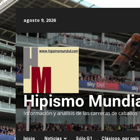
Saltar
al
agosto 9, 2026
contenido
Hipismo Mundia
Información y análisis de las carreras de caballos
Inicio
Noticias
Sólo G1
Clásicos, por país