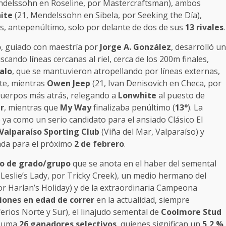
ndelssohn en Roseline, por Mastercraftsman), ambos
ite
(21, Mendelssohn en Sibela, por Seeking the Día),
s, antepenúltimo, solo por delante de dos de sus
13 rivales
.
o
, guiado con maestría por
Jorge A. González
, desarrolló un
scando líneas cercanas al riel, cerca de los 200m finales,
alo
, que se mantuvieron atropellando por líneas externas,
te, mientras
Owen Jeep
(21, Ivan Denisovich en Checa, por
cuerpos más atrás, relegando a
Lonwhite
al puesto de
ar
, mientras que
My Way
finalizaba penúltimo (
13°
). La
 ya como un serio candidato para el ansiado Clásico El
Valparaíso Sporting Club
(Viña del Mar, Valparaíso) y
ada para el próximo
2 de febrero
.
vo de grado/grupo
que se anota en el haber del semental
 Leslie’s Lady, por Tricky Creek), un medio hermano del
or Harlan’s Holiday) y de la extraordinaria Campeona
iones en edad de correr
en la actualidad, siempre
rios Norte y Sur), el linajudo semental de
Coolmore Stud
 suma
26 ganadores selectivos
, quienes significan un
5,2 %