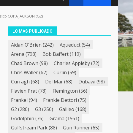
lásico COPA JACKSON (G2)
LO MÁS PUBLICADO
Aidan O'Brien
(242)
Aqueduct
(54)
Arena
(798)
Bob Baffert
(119)
Chad Brown
(98)
Charles Appleby
(72)
Chris Waller
(67)
Curlin
(59)
Curragh
(68)
Del Mar
(68)
Dubawi
(98)
Flavien Prat
(78)
Flemington
(56)
Frankel
(94)
Frankie Dettori
(75)
G2
(280)
G3
(250)
Galileo
(168)
Godolphin
(76)
Grama
(1561)
Gulfstream Park
(88)
Gun Runner
(65)