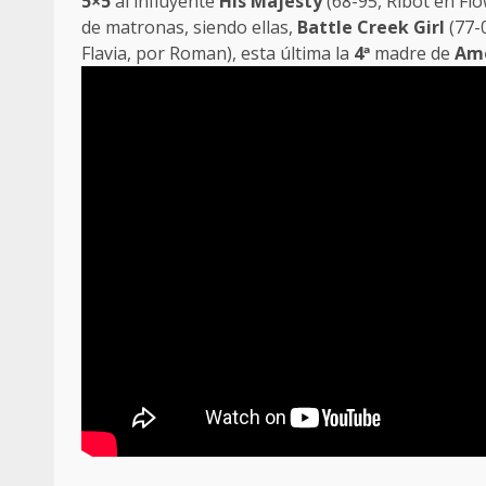
5×5
al influyente
His Majesty
(68-95, Ribot en Flo
de matronas, siendo ellas,
Battle Creek Girl
(77-0
Flavia, por Roman), esta última la
4
ª
madre de
Am