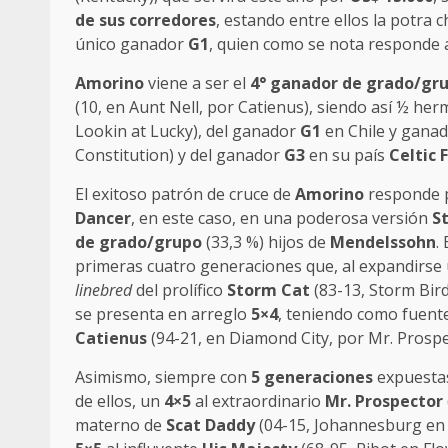
de sus corredores
, estando entre ellos la potra 
único ganador
G1
, quien como se nota responde a
Amorino
viene a ser el
4° ganador de grado/gr
(10, en Aunt Nell, por Catienus), siendo así ½ h
Lookin at Lucky), del ganador
G1
en Chile y ganad
Constitution) y del ganador
G3
en su país
Celtic
El exitoso patrón de cruce de
Amorino
responde 
Dancer
, en este caso, en una poderosa versión
S
de grado/grupo
(33,3 %) hijos de
Mendelssohn
.
primeras cuatro generaciones que, al expandirse 
linebred
del prolífico
Storm Cat
(83-13, Storm Bird
se presenta en arreglo
5×4
, teniendo como fuent
Catienus
(94-21, en Diamond City, por Mr. Prospe
Asimismo, siempre con
5 generaciones
expuestas
de ellos, un
4×5
al extraordinario
Mr. Prospector
materno de
Scat Daddy
(04-15, Johannesburg en 