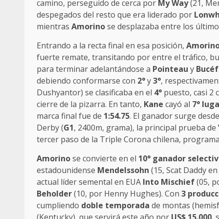
camino, perseguido de cerca por
My Way
(21, Me
despegados del resto que era liderado por
Lonwh
mientras
Amorino
se desplazaba entre los último
Entrando a la recta final en esa posición,
Amorin
fuerte remate, transitando por entre el tráfico, bu
para terminar adelantándose a
Pointeau
y
Bucéf
debiendo conformarse con
2°
y
3°
, respectivamen
Dushyantor) se clasificaba en el
4°
puesto, casi 2 
cierre de la pizarra. En tanto,
Kane
cayó al
7° lug
marca final fue de
1:54.75
. El ganador surge desde
Derby (
G1
, 2400m, grama), la principal prueba de
tercer paso de la Triple Corona chilena, program
Amorino
se convierte en el
10° ganador selecti
estadounidense
Mendelssohn
(15, Scat Daddy en
actual líder semental en EUA
Into Mischief
(05, p
Beholder
(10, por Henny Hughes). Con
3 producc
cumpliendo
doble temporada
de montas (hemisfe
(Kentucky), que servirá este año por
US$ 15.000
,