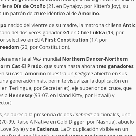
chilena
Día de Otoño
(21, en Dynajoy, por Kitten’s Joy), su
 un patrón de cruce idéntico al de
Amorino
.
upo
nacido del vientre de su madre, la matrona chilena
Antic
ermano del dos veces ganador
G1
en Chile
Lukka
(19, por
or selectivo en EUA
First Constitution
(17, por
 Freedom
(20, por Constitution).
plenamente al
Nick
mundial
Northern Dancer-Northern
torm Cat-El Prado
, que suma hasta ahora
tres ganadores
 En su caso,
Amorino
muestra un
pedigree
abierto en sus
una generación más, permite visualizar la duplicación en
 en Terlingua, por Secretariat), eje superior del cruce, que
es a
Hennessy
(93-07, en Island Kitty, por Hawaii) y
ctor).
, se aprecia la presencia de dos
linebreds
adicionales, uno
(70-99, Raise A Native en Gold Digger, por Nashua), abuelo
Love Style) y de
Catienus
. La 3ª duplicación visible en un