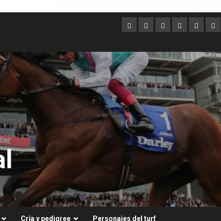
Argentina
Australia
Brasil
Chile
Dubai
Es
Un
l
Cría y pedigree
Personajes del turf