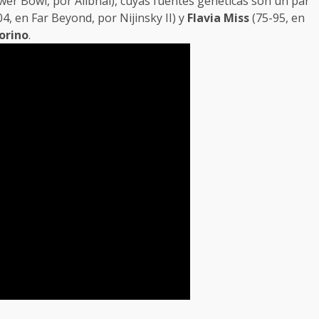
wer Bowl, por Alibhai), cuyas fuentes genéticas son un par
4, en Far Beyond, por Nijinsky II) y
Flavia Miss
(75-95, en
orino
.