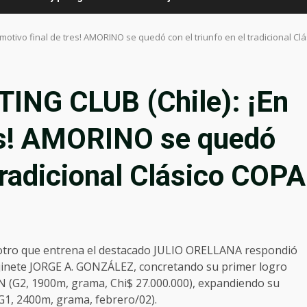
otivo final de tres! AMORINO se quedó con el triunfo en el tradicional C
NG CLUB (Chile): ¡En
res! AMORINO se quedó
 tradicional Clásico COPA
otro que entrena el destacado JULIO ORELLANA respondió
vo jinete JORGE A. GONZÁLEZ, concretando su primer logro
 (G2, 1900m, grama, Chi$ 27.000.000), expandiendo su
(G1, 2400m, grama, febrero/02).