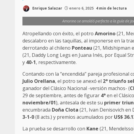
Enrique Salazar
enero 6, 2025
4 min de lectura
Amorino se amoldó perfecto a la guía de Jorg
Atropellando con éxito, el potro
Amorino
(21, Men
descalabro en las taquillas, al imponerse en la tra
derrotando al chileno
Ponteau
(21, Midshipman en
(21, Daddy Long Legs en Juana Inés, por Equal St
y
40-1
, respectivamente.
Contando con la “encendida” pareja profesional c
Julio Orellana
, el potro se anexó el
2° triunfo se
ganador del Clásico Nacional -versión machos- (
C
29 de septiembre, antes de figurar
4°
en el Clásic
noviembre/01
), antesala de este su
primer triu
encumbrada
Doña Clota
(21, Ivan Denisovich en 
3-1-0
(8 acts.) y premios acumulados por
US$ 36.1
La prueba se desarrollo con
Kane
(21, Mendelssoh