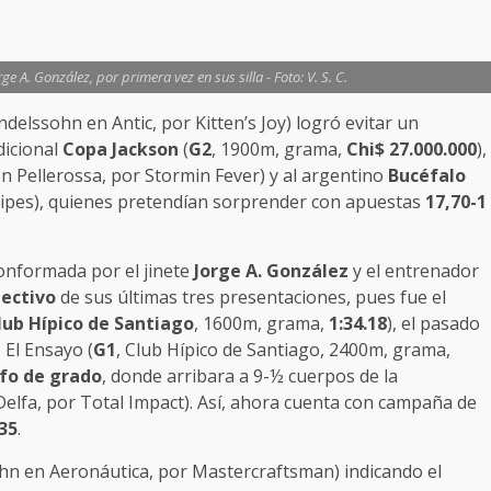
e A. González, por primera vez en sus silla - Foto: V. S. C.
delssohn en Antic, por Kitten’s Joy) logró evitar un
dicional
Copa Jackson
(
G2
, 1900m, grama,
Chi$ 27.000.000
),
 Pellerossa, por Stormin Fever) y al argentino
Bucéfalo
ripes), quienes pretendían sorprender con apuestas
17,70-1
onformada por el jinete
Jorge A. González
y el entrenador
lectivo
de sus últimas tres presentaciones, pues fue el
lub Hípico de Santiago
, 1600m, grama,
1:34.18
), el pasado
o El Ensayo (
G1
, Club Hípico de Santiago, 2400m, grama,
nfo de grado
, donde arribara a 9-½ cuerpos de la
Delfa, por Total Impact). Así, ahora cuenta con campaña de
35
.
n en Aeronáutica, por Mastercraftsman) indicando el