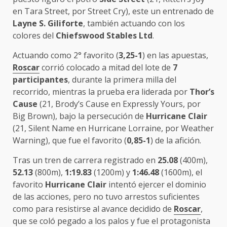
en Tara Street, por Street Cry), este un entrenado de
Layne S. Giliforte
, también actuando con los
colores del
Chiefswood Stables Ltd
.
Actuando como 2° favorito (
3,25-1
) en las apuestas,
Roscar
corrió colocado a mitad del lote de
7
participantes
, durante la primera milla del
recorrido, mientras la prueba era liderada por
Thor’s
Cause
(21, Brody’s Cause en Expressly Yours, por
Big Brown), bajo la persecución de
Hurricane Clair
(21, Silent Name en Hurricane Lorraine, por Weather
Warning), que fue el favorito (
0,85-1
) de la afición.
Tras un tren de carrera registrado en
25.08
(400m),
52.13
(800m),
1:19.83
(1200m) y
1:46.48
(1600m), el
favorito
Hurricane Clair
intentó ejercer el dominio
de las acciones, pero no tuvo arrestos suficientes
como para resistirse al avance decidido de
Roscar
,
que se coló pegado a los palos y fue el protagonista