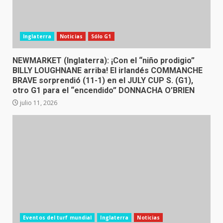
Inglaterra
Noticias
Sólo G1
NEWMARKET (Inglaterra): ¡Con el “niño prodigio”
BILLY LOUGHNANE arriba! El irlandés COMMANCHE
BRAVE sorprendió (11-1) en el JULY CUP S. (G1),
otro G1 para el “encendido” DONNACHA O’BRIEN
julio 11, 2026
Eventos del turf mundial
Inglaterra
Noticias