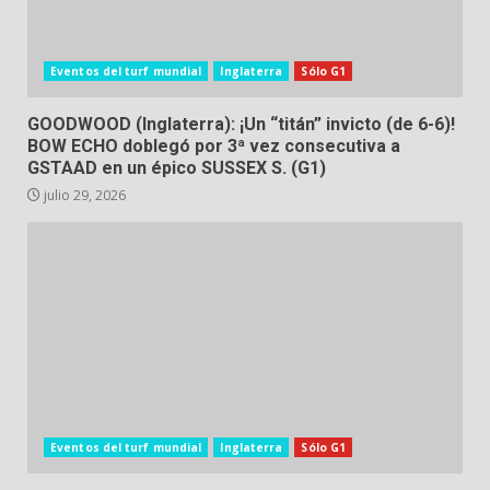
Eventos del turf mundial
Inglaterra
Sólo G1
GOODWOOD (Inglaterra): ¡Un “titán” invicto (de 6-6)!
BOW ECHO doblegó por 3ª vez consecutiva a
GSTAAD en un épico SUSSEX S. (G1)
julio 29, 2026
Eventos del turf mundial
Inglaterra
Sólo G1