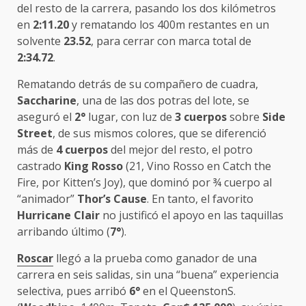
del resto de la carrera, pasando los dos kilómetros
en
2:11.20
y rematando los 400m restantes en un
solvente
23.52
, para cerrar con marca total de
2:34.72
.
Rematando detrás de su compañero de cuadra,
Saccharine
, una de las dos potras del lote, se
aseguró el
2°
lugar, con luz de
3 cuerpos
sobre
Side
Street
, de sus mismos colores, que se diferenció
más de
4 cuerpos
del mejor del resto, el potro
castrado
King Rosso
(21, Vino Rosso en Catch the
Fire, por Kitten’s Joy), que dominó por ¾ cuerpo al
“animador”
Thor’s Cause
. En tanto, el favorito
Hurricane Clair
no justificó el apoyo en las taquillas
arribando último (
7°
).
Roscar
llegó a la prueba como ganador de una
carrera en seis salidas, sin una “buena” experiencia
selectiva, pues arribó
6°
en el QueenstonS.