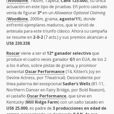
(
Woodbine
, 1400m, Tapeta,
Can$ 125.000
), su única
actuación en este tipo de pruebas. Eñ potro castrado
venía de figurar
3°
en un
Allowance Optional Claiming
(
Woodbine
, 2000m, grama,
agosto/11
), donde
enfrentó ejemplares maduros, que le sirvió de
antesala para este triunfo clásico. Ahora su campaña
se resume en
2-0-2
(7 acts.) y sus premios alcanzan a
US$ 230.338
.
Roscar
viene a ser el
12° ganador selectivo
que
produce el cuatro veces ganador
G1
en EUA, de los 2
a los 4 años, sobre pistas de grama, y promisor
semental
Oscar Performance
(14, Kitten’s Joy en
Devine Actress, por Theatrical). Descendiente por
línea paterna del excepcional
Sadler’s Wells
(81-11,
Northern Dancer en Fairy Bridge, por Bold Reason),
el castaño
Oscar Performance
, que sirve en
Kentucky (
Mill Ridge Farm
) con un salto tasado en
US$ 25.000
, es padre de
3 producciones en edad de