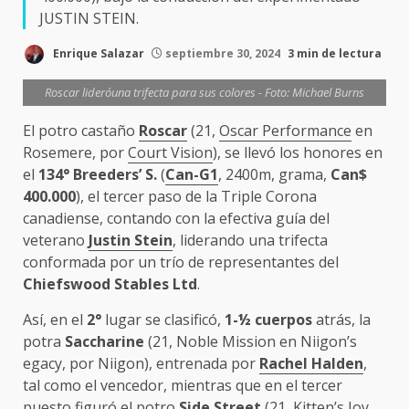
JUSTIN STEIN.
Enrique Salazar
septiembre 30, 2024
3 min de lectura
Roscar lideróuna trifecta para sus colores - Foto: Michael Burns
El potro castaño
Roscar
(21,
Oscar Performance
en
Rosemere, por
Court Vision
), se llevó los honores en
el
134° Breeders’ S.
(
Can-G1
, 2400m, grama,
Can$
400.000
), el tercer paso de la Triple Corona
canadiense, contando con la efectiva guía del
veterano
Justin Stein
, liderando una trifecta
conformada por un trío de representantes del
Chiefswood Stables Ltd
.
Así, en el
2°
lugar se clasificó,
1-½ cuerpos
atrás, la
potra
Saccharine
(21, Noble Mission en Niigon’s
egacy, por Niigon), entrenada por
Rachel Halden
,
tal como el vencedor, mientras que en el tercer
puesto figuró el potro
Side Street
(21, Kitten’s Joy