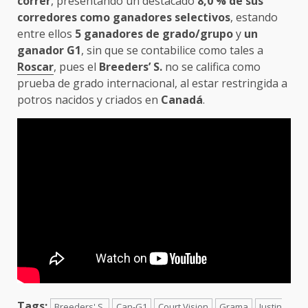
correr
, presentando un destacado
8,0 % de sus
corredores como ganadores selectivos
, estando
entre ellos
5 ganadores de grado/grupo
y
un
ganador G1
, sin que se contabilice como tales a
Roscar
, pues el
Breeders’ S.
no se califica como
prueba de grado internacional, al estar restringida a
potros nacidos y criados en
Canadá
.
Tags:
Breeders' S.
Can-G1
Court Vision
Grama
Justin