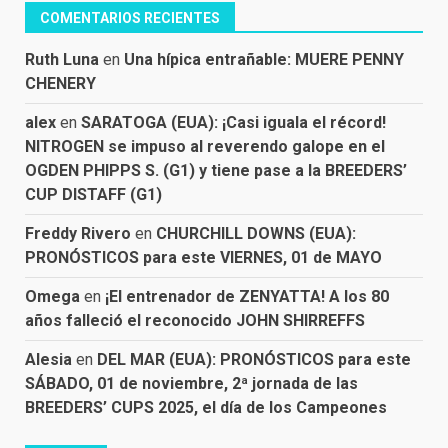
COMENTARIOS RECIENTES
Ruth Luna
en
Una hípica entrañable: MUERE PENNY
CHENERY
alex
en
SARATOGA (EUA): ¡Casi iguala el récord!
NITROGEN se impuso al reverendo galope en el
OGDEN PHIPPS S. (G1) y tiene pase a la BREEDERS’
CUP DISTAFF (G1)
Freddy Rivero
en
CHURCHILL DOWNS (EUA):
PRONÓSTICOS para este VIERNES, 01 de MAYO
Omega
en
¡El entrenador de ZENYATTA! A los 80
años falleció el reconocido JOHN SHIRREFFS
Alesia
en
DEL MAR (EUA): PRONÓSTICOS para este
SÁBADO, 01 de noviembre, 2ª jornada de las
BREEDERS’ CUPS 2025, el día de los Campeones