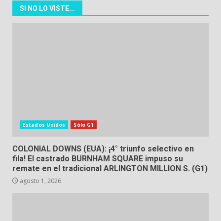
SI NO LO VISTE...
Estados Unidos
Sólo G1
COLONIAL DOWNS (EUA): ¡4° triunfo selectivo en
fila! El castrado BURNHAM SQUARE impuso su
remate en el tradicional ARLINGTON MILLION S. (G1)
agosto 1, 2026