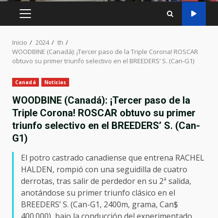
MENÚ
PRINCIPAL
Inicio
2024
th
WOODBINE (Canadá): ¡Tercer paso de la Triple Corona! ROSCAR
obtuvo su primer triunfo selectivo en el BREEDERS’ S. (Can-G1)
Canadá
Noticias
WOODBINE (Canadá): ¡Tercer paso de la
Triple Corona! ROSCAR obtuvo su primer
triunfo selectivo en el BREEDERS’ S. (Can-
G1)
El potro castrado canadiense que entrena RACHEL
HALDEN, rompió con una seguidilla de cuatro
derrotas, tras salir de perdedor en su 2ª salida,
anotándose su primer triunfo clásico en el
BREEDERS’ S. (Can-G1, 2400m, grama, Can$
400.000), bajo la conducción del experimentado