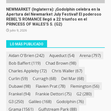
NEWMARKET (Inglaterra): ¡Godolphin celebra en la
Apertura del Newmarket July Festival! El poderoso
REBEL’S ROMANCE llegó a 22 triunfos en el
PRINCESS OF WALES’S S. (G2)
julio 9, 2026
LO MÁS PUBLICADO
Aidan O'Brien
(242)
Aqueduct
(54)
Arena
(797)
Bob Baffert
(119)
Chad Brown
(98)
Charles Appleby
(72)
Chris Waller
(67)
Curlin
(59)
Curragh
(68)
Del Mar
(68)
Dubawi
(98)
Flavien Prat
(78)
Flemington
(56)
Frankel
(94)
Frankie Dettori
(75)
G2
(280)
G3
(250)
Galileo
(168)
Godolphin
(76)
Grama
(1561)
Gulfstream Park
(88)