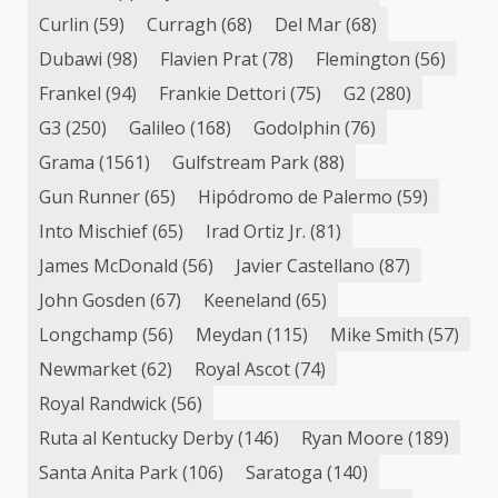
Curlin
(59)
Curragh
(68)
Del Mar
(68)
Dubawi
(98)
Flavien Prat
(78)
Flemington
(56)
Frankel
(94)
Frankie Dettori
(75)
G2
(280)
G3
(250)
Galileo
(168)
Godolphin
(76)
Grama
(1561)
Gulfstream Park
(88)
Gun Runner
(65)
Hipódromo de Palermo
(59)
Into Mischief
(65)
Irad Ortiz Jr.
(81)
James McDonald
(56)
Javier Castellano
(87)
John Gosden
(67)
Keeneland
(65)
Longchamp
(56)
Meydan
(115)
Mike Smith
(57)
Newmarket
(62)
Royal Ascot
(74)
Royal Randwick
(56)
Ruta al Kentucky Derby
(146)
Ryan Moore
(189)
Santa Anita Park
(106)
Saratoga
(140)