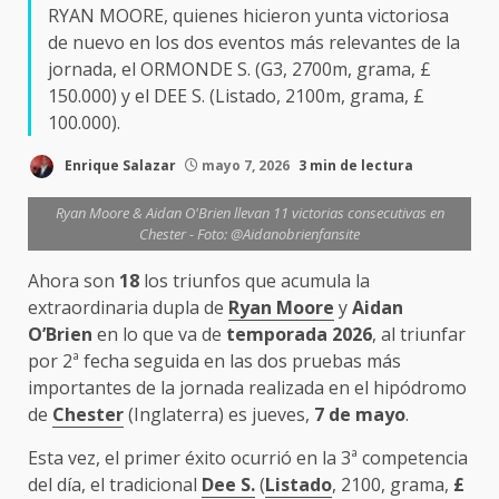
RYAN MOORE, quienes hicieron yunta victoriosa
de nuevo en los dos eventos más relevantes de la
jornada, el ORMONDE S. (G3, 2700m, grama, £
150.000) y el DEE S. (Listado, 2100m, grama, £
100.000).
Enrique Salazar
mayo 7, 2026
3 min de lectura
Ryan Moore & Aidan O'Brien llevan 11 victorias consecutivas en
Chester - Foto: @Aidanobrienfansite
Ahora son
18
los triunfos que acumula la
extraordinaria dupla de
Ryan Moore
y
Aidan
O’Brien
en lo que va de
temporada 2026
, al triunfar
por 2ª fecha seguida en las dos pruebas más
importantes de la jornada realizada en el hipódromo
de
Chester
(Inglaterra) es jueves,
7 de mayo
.
Esta vez, el primer éxito ocurrió en la 3ª competencia
del día, el tradicional
Dee S.
(
Listado
, 2100, grama,
£