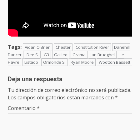
Tags:
Aidan O'Brien
Chester
Constitution River
Danehill
Dancer
Dee S.
G3
Galileo
Grama
Jan Brueghel
Le
Havre
Listado
Ormonde S.
Ryan Moore
Wootton Bassett
Deja una respuesta
Tu dirección de correo electrónico no será publicada.
Los campos obligatorios están marcados con
*
Comentario
*