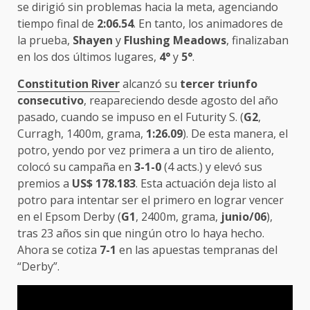
se dirigió sin problemas hacia la meta, agenciando
tiempo final de
2:06.54
. En tanto, los animadores de
la prueba,
Shayen
y
Flushing Meadows
, finalizaban
en los dos últimos lugares,
4°
y
5°
.
Constitution River
alcanzó su
tercer triunfo
consecutivo
, reapareciendo desde agosto del año
pasado, cuando se impuso en el Futurity S. (
G2
,
Curragh, 1400m, grama,
1:26.09
). De esta manera, el
potro, yendo por vez primera a un tiro de aliento,
colocó su campaña en
3-1-0
(4 acts.) y elevó sus
premios a
US$ 178.183
. Esta actuación deja listo al
potro para intentar ser el primero en lograr vencer
en el Epsom Derby (
G1
, 2400m, grama,
junio/06
),
tras 23 años sin que ningún otro lo haya hecho.
Ahora se cotiza
7-1
en las apuestas tempranas del
“Derby”.