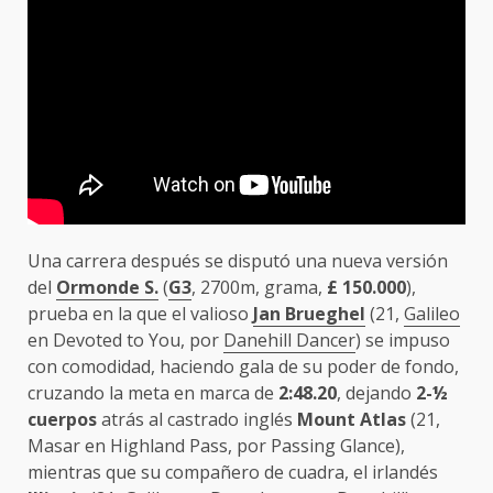
Una carrera después se disputó una nueva versión
del
Ormonde S.
(
G3
, 2700m, grama,
£
150.000
),
prueba en la que el valioso
Jan Brueghel
(21,
Galileo
en Devoted to You, por
Danehill Dancer
) se impuso
con comodidad, haciendo gala de su poder de fondo,
cruzando la meta en marca de
2:48.20
, dejando
2-½
cuerpos
atrás al castrado inglés
Mount Atlas
(21,
Masar en Highland Pass, por Passing Glance),
mientras que su compañero de cuadra, el irlandés