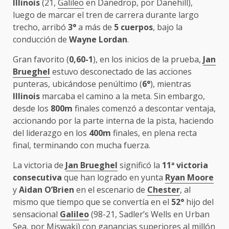
Illinois
(21,
Galileo
en Danedrop, por Danehill),
luego de marcar el tren de carrera durante largo
trecho, arribó
3°
a más de
5 cuerpos
, bajo la
conducción de
Wayne Lordan
.
Gran favorito (
0,60-1
), en los inicios de la prueba,
Jan
Brueghel
estuvo desconectado de las acciones
punteras, ubicándose penúltimo (
6°
), mientras
Illinois
marcaba el camino a la meta. Sin embargo,
desde los
800m
finales comenzó a descontar ventaja,
accionando por la parte interna de la pista, haciendo
del liderazgo en los
400m
finales, en plena recta
final, terminando con mucha fuerza.
La victoria de
Jan Brueghel
significó la
11
ª
victoria
consecutiva
que han logrado en yunta
Ryan Moore
y
Aidan O’Brien
en el escenario de
Chester
, al
mismo que tiempo que se convertía en el
52°
hijo del
sensacional
Galileo
(98-21, Sadler’s Wells en Urban
Sea, por Miswaki) con ganancias superiores al millón