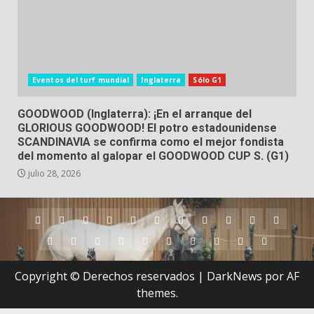
Eventos del turf mundial
Inglaterra
Sólo G1
GOODWOOD (Inglaterra): ¡En el arranque del
GLORIOUS GOODWOOD! El potro estadounidense
SCANDINAVIA se confirma como el mejor fondista
del momento al galopar el GOODWOOD CUP S. (G1)
julio 28, 2026
Argentina
Australia
Brasil
Chile
Dubai
Estados
Hong
Inglaterra
Irlanda
Japón
Nueva
Unidos
Kong
Zelanda
Panamá
Perú
Puerto
Qatar
Singapur
Suráfrica
Uruguay
Venezuela
Hipódromos
MEYDA
Rico
(Dubai)
Copyright © Derechos reservados
|
DarkNews
por AF
themes.