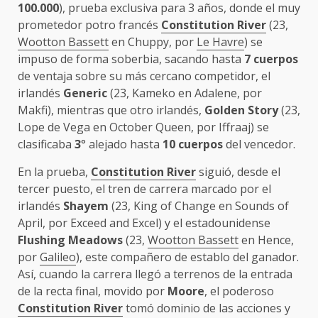
100.000
), prueba exclusiva para 3 años, donde el muy
prometedor potro francés
Constitution River
(23,
Wootton Bassett
en Chuppy, por
Le Havre
) se
impuso de forma soberbia, sacando hasta
7 cuerpos
de ventaja sobre su más cercano competidor, el
irlandés
Generic
(23, Kameko en Adalene, por
Makfi), mientras que otro irlandés,
Golden Story
(23,
Lope de Vega en October Queen, por Iffraaj) se
clasificaba
3
° alejado hasta
10 cuerpos
del vencedor.
En la prueba,
Constitution River
siguió, desde el
tercer puesto, el tren de carrera marcado por el
irlandés
Shayem
(23, King of Change en Sounds of
April, por Exceed and Excel) y el estadounidense
Flushing Meadows
(23,
Wootton Bassett
en Hence,
por
Galileo
), este compañero de establo del ganador.
Así, cuando la carrera llegó a terrenos de la entrada
de la recta final, movido por
Moore
, el poderoso
Constitution River
tomó dominio de las acciones y