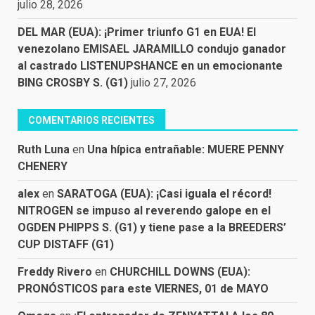
julio 28, 2026
DEL MAR (EUA): ¡Primer triunfo G1 en EUA! El
venezolano EMISAEL JARAMILLO condujo ganador
al castrado LISTENUPSHANCE en un emocionante
BING CROSBY S. (G1)
julio 27, 2026
COMENTARIOS RECIENTES
Ruth Luna
en
Una hípica entrañable: MUERE PENNY
CHENERY
alex
en
SARATOGA (EUA): ¡Casi iguala el récord!
NITROGEN se impuso al reverendo galope en el
OGDEN PHIPPS S. (G1) y tiene pase a la BREEDERS’
CUP DISTAFF (G1)
Freddy Rivero
en
CHURCHILL DOWNS (EUA):
PRONÓSTICOS para este VIERNES, 01 de MAYO