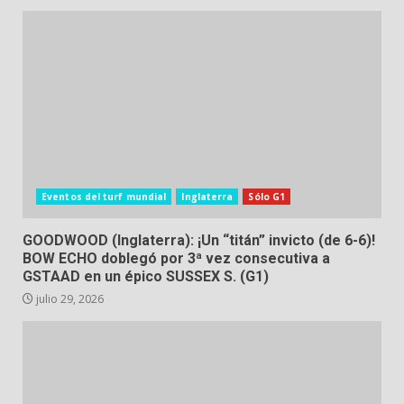
Eventos del turf mundial
Inglaterra
Sólo G1
GOODWOOD (Inglaterra): ¡Un “titán” invicto (de 6-6)!
BOW ECHO doblegó por 3ª vez consecutiva a
GSTAAD en un épico SUSSEX S. (G1)
julio 29, 2026