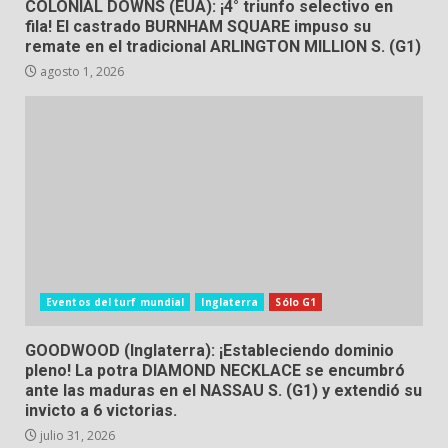
COLONIAL DOWNS (EUA): ¡4° triunfo selectivo en
fila! El castrado BURNHAM SQUARE impuso su
remate en el tradicional ARLINGTON MILLION S. (G1)
agosto 1, 2026
Eventos del turf mundial
Inglaterra
Sólo G1
GOODWOOD (Inglaterra): ¡Estableciendo dominio
pleno! La potra DIAMOND NECKLACE se encumbró
ante las maduras en el NASSAU S. (G1) y extendió su
invicto a 6 victorias.
julio 31, 2026