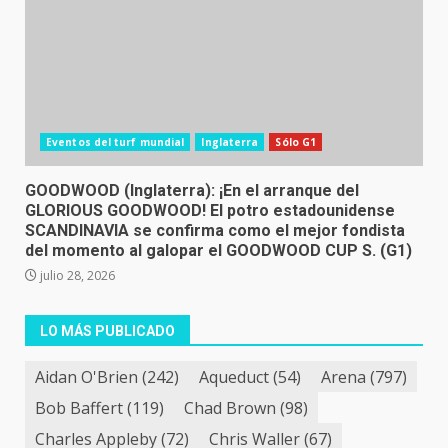
Eventos del turf mundial
Inglaterra
Sólo G1
GOODWOOD (Inglaterra): ¡En el arranque del
GLORIOUS GOODWOOD! El potro estadounidense
SCANDINAVIA se confirma como el mejor fondista
del momento al galopar el GOODWOOD CUP S. (G1)
julio 28, 2026
LO MÁS PUBLICADO
Aidan O'Brien
(242)
Aqueduct
(54)
Arena
(797)
Bob Baffert
(119)
Chad Brown
(98)
Charles Appleby
(72)
Chris Waller
(67)