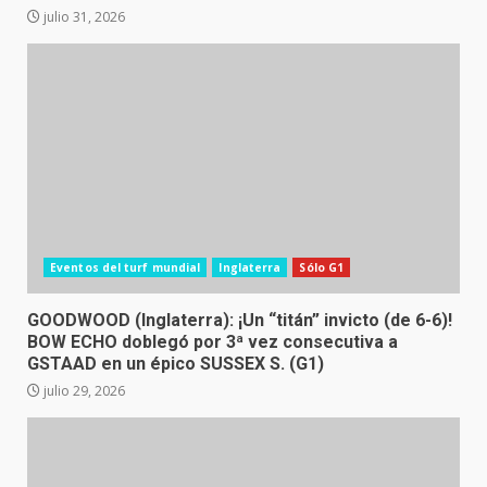
julio 31, 2026
Eventos del turf mundial
Inglaterra
Sólo G1
GOODWOOD (Inglaterra): ¡Un “titán” invicto (de 6-6)!
BOW ECHO doblegó por 3ª vez consecutiva a
GSTAAD en un épico SUSSEX S. (G1)
julio 29, 2026