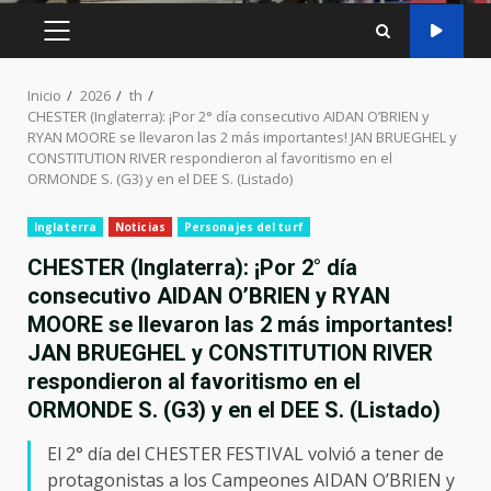
MENÚ
PRINCIPAL
Inicio
2026
th
CHESTER (Inglaterra): ¡Por 2° día consecutivo AIDAN O’BRIEN y
RYAN MOORE se llevaron las 2 más importantes! JAN BRUEGHEL y
CONSTITUTION RIVER respondieron al favoritismo en el
ORMONDE S. (G3) y en el DEE S. (Listado)
Inglaterra
Noticias
Personajes del turf
CHESTER (Inglaterra): ¡Por 2° día
consecutivo AIDAN O’BRIEN y RYAN
MOORE se llevaron las 2 más importantes!
JAN BRUEGHEL y CONSTITUTION RIVER
respondieron al favoritismo en el
ORMONDE S. (G3) y en el DEE S. (Listado)
El 2° día del CHESTER FESTIVAL volvió a tener de
protagonistas a los Campeones AIDAN O’BRIEN y