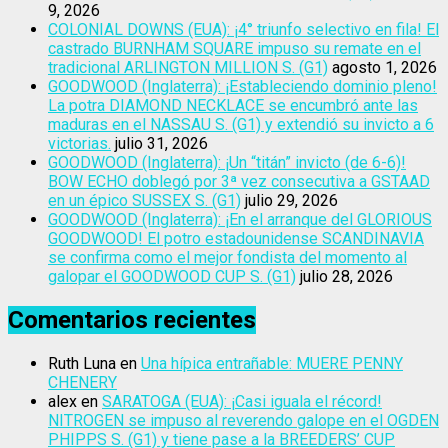
9, 2026
COLONIAL DOWNS (EUA): ¡4° triunfo selectivo en fila! El
castrado BURNHAM SQUARE impuso su remate en el
tradicional ARLINGTON MILLION S. (G1)
agosto 1, 2026
GOODWOOD (Inglaterra): ¡Estableciendo dominio pleno!
La potra DIAMOND NECKLACE se encumbró ante las
maduras en el NASSAU S. (G1) y extendió su invicto a 6
victorias.
julio 31, 2026
GOODWOOD (Inglaterra): ¡Un “titán” invicto (de 6-6)!
BOW ECHO doblegó por 3ª vez consecutiva a GSTAAD
en un épico SUSSEX S. (G1)
julio 29, 2026
GOODWOOD (Inglaterra): ¡En el arranque del GLORIOUS
GOODWOOD! El potro estadounidense SCANDINAVIA
se confirma como el mejor fondista del momento al
galopar el GOODWOOD CUP S. (G1)
julio 28, 2026
Comentarios recientes
Ruth Luna
en
Una hípica entrañable: MUERE PENNY
CHENERY
alex
en
SARATOGA (EUA): ¡Casi iguala el récord!
NITROGEN se impuso al reverendo galope en el OGDEN
PHIPPS S. (G1) y tiene pase a la BREEDERS’ CUP