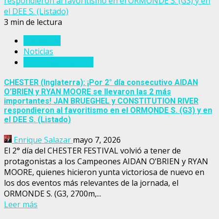
respondieron al favoritismo en el ORMONDE S. (G3) y en
el DEE S. (Listado)
3 min de lectura
Inglaterra
Noticias
Personajes del turf
CHESTER (Inglaterra): ¡Por 2° día consecutivo AIDAN
O’BRIEN y RYAN MOORE se llevaron las 2 más
importantes! JAN BRUEGHEL y CONSTITUTION RIVER
respondieron al favoritismo en el ORMONDE S. (G3) y en
el DEE S. (Listado)
Enrique Salazar
mayo 7, 2026
El 2° día del CHESTER FESTIVAL volvió a tener de
protagonistas a los Campeones AIDAN O’BRIEN y RYAN
MOORE, quienes hicieron yunta victoriosa de nuevo en
los dos eventos más relevantes de la jornada, el
ORMONDE S. (G3, 2700m,...
Leer más