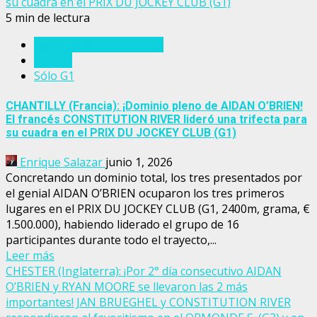
su cuadra en el PRIX DU JOCKEY CLUB (G1)
5 min de lectura
Eventos del turf mundial
Francia
Sólo G1
CHANTILLY (Francia): ¡Dominio pleno de AIDAN O’BRIEN!
El francés CONSTITUTION RIVER lideró una trifecta para
su cuadra en el PRIX DU JOCKEY CLUB (G1)
Enrique Salazar
junio 1, 2026
Concretando un dominio total, los tres presentados por
el genial AIDAN O’BRIEN ocuparon los tres primeros
lugares en el PRIX DU JOCKEY CLUB (G1, 2400m, grama, €
1.500.000), habiendo liderado el grupo de 16
participantes durante todo el trayecto,...
Leer más
CHESTER (Inglaterra): ¡Por 2° día consecutivo AIDAN
O’BRIEN y RYAN MOORE se llevaron las 2 más
importantes! JAN BRUEGHEL y CONSTITUTION RIVER