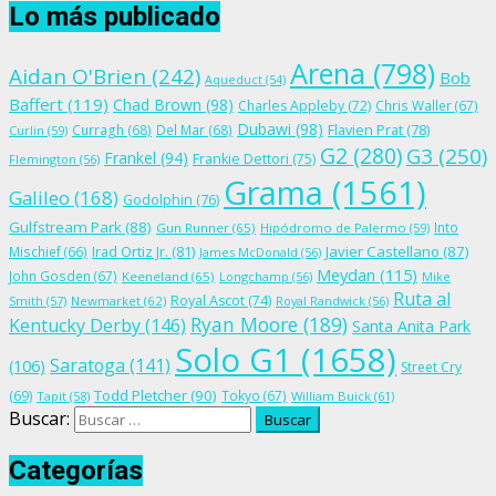
Lo más publicado
Arena
(798)
Aidan O'Brien
(242)
Bob
Aqueduct
(54)
Baffert
(119)
Chad Brown
(98)
Charles Appleby
(72)
Chris Waller
(67)
Dubawi
(98)
Flavien Prat
(78)
Curragh
(68)
Del Mar
(68)
Curlin
(59)
G2
(280)
G3
(250)
Frankel
(94)
Frankie Dettori
(75)
Flemington
(56)
Grama
(1561)
Galileo
(168)
Godolphin
(76)
Gulfstream Park
(88)
Into
Gun Runner
(65)
Hipódromo de Palermo
(59)
Irad Ortiz Jr.
(81)
Javier Castellano
(87)
Mischief
(66)
James McDonald
(56)
Meydan
(115)
John Gosden
(67)
Keeneland
(65)
Longchamp
(56)
Mike
Ruta al
Royal Ascot
(74)
Smith
(57)
Newmarket
(62)
Royal Randwick
(56)
Ryan Moore
(189)
Kentucky Derby
(146)
Santa Anita Park
Solo G1
(1658)
Saratoga
(141)
(106)
Street Cry
Todd Pletcher
(90)
(69)
Tokyo
(67)
Tapit
(58)
William Buick
(61)
Buscar:
Categorías