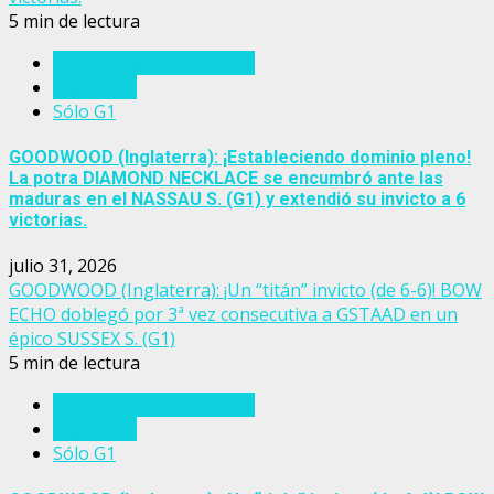
5 min de lectura
Eventos del turf mundial
Inglaterra
Sólo G1
GOODWOOD (Inglaterra): ¡Estableciendo dominio pleno!
La potra DIAMOND NECKLACE se encumbró ante las
maduras en el NASSAU S. (G1) y extendió su invicto a 6
victorias.
julio 31, 2026
GOODWOOD (Inglaterra): ¡Un “titán” invicto (de 6-6)! BOW
ECHO doblegó por 3ª vez consecutiva a GSTAAD en un
épico SUSSEX S. (G1)
5 min de lectura
Eventos del turf mundial
Inglaterra
Sólo G1