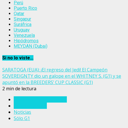
Perú
Puerto Rico
Qatar
Singapur
Suráfrica
Uruguay
Venezuela
Hipódromos
MEYDAN (Dubai)
Si no lo viste...
SARATOGA (EUA): ¡El regreso del Jedi! El Campeón
SOVEREIGNTY dio un galope en el WHITNEY S. (G1) y se
apuntó en la BREEDERS’ CUP CLASSIC (G1)
2 min de lectura
Breeders' Cup Challenge
Estados Unidos
Noticias
Sólo G1