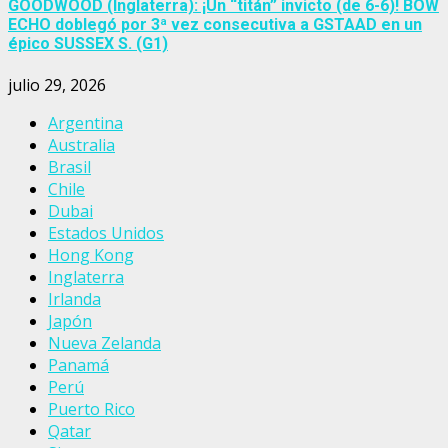
GOODWOOD (Inglaterra): ¡Un “titán” invicto (de 6-6)! BOW
ECHO doblegó por 3ª vez consecutiva a GSTAAD en un
épico SUSSEX S. (G1)
julio 29, 2026
Argentina
Australia
Brasil
Chile
Dubai
Estados Unidos
Hong Kong
Inglaterra
Irlanda
Japón
Nueva Zelanda
Panamá
Perú
Puerto Rico
Qatar