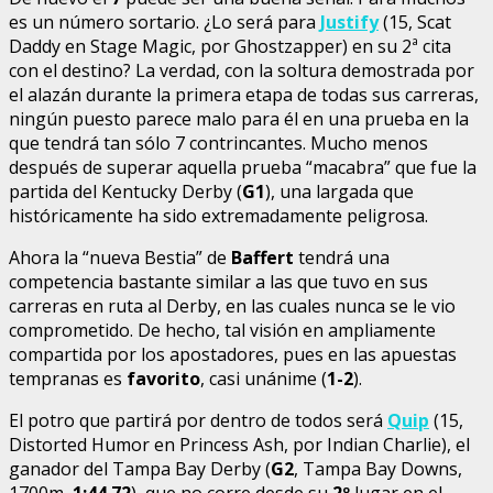
es un número sortario. ¿Lo será para
Justify
(15, Scat
Daddy en Stage Magic, por Ghostzapper) en su 2ª cita
con el destino? La verdad, con la soltura demostrada por
el alazán durante la primera etapa de todas sus carreras,
ningún puesto parece malo para él en una prueba en la
que tendrá tan sólo 7 contrincantes. Mucho menos
después de superar aquella prueba “macabra” que fue la
partida del Kentucky Derby (
G1
), una largada que
históricamente ha sido extremadamente peligrosa.
Ahora la “nueva Bestia” de
Baffert
tendrá una
competencia bastante similar a las que tuvo en sus
carreras en ruta al Derby, en las cuales nunca se le vio
comprometido. De hecho, tal visión en ampliamente
compartida por los apostadores, pues en las apuestas
tempranas es
favorito
, casi unánime (
1-2
).
El potro que partirá por dentro de todos será
Quip
(15,
Distorted Humor en Princess Ash, por Indian Charlie), el
ganador del Tampa Bay Derby (
G2
, Tampa Bay Downs,
1700m,
1:44.72
), que no corre desde su
2º
lugar en el