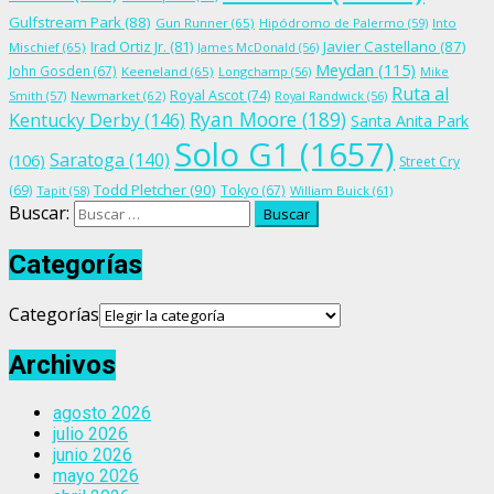
Gulfstream Park
(88)
Gun Runner
(65)
Hipódromo de Palermo
(59)
Into
Irad Ortiz Jr.
(81)
Javier Castellano
(87)
Mischief
(65)
James McDonald
(56)
Meydan
(115)
John Gosden
(67)
Keeneland
(65)
Longchamp
(56)
Mike
Ruta al
Royal Ascot
(74)
Smith
(57)
Newmarket
(62)
Royal Randwick
(56)
Ryan Moore
(189)
Kentucky Derby
(146)
Santa Anita Park
Solo G1
(1657)
Saratoga
(140)
(106)
Street Cry
Todd Pletcher
(90)
(69)
Tokyo
(67)
Tapit
(58)
William Buick
(61)
Buscar:
Categorías
Categorías
Archivos
agosto 2026
julio 2026
junio 2026
mayo 2026