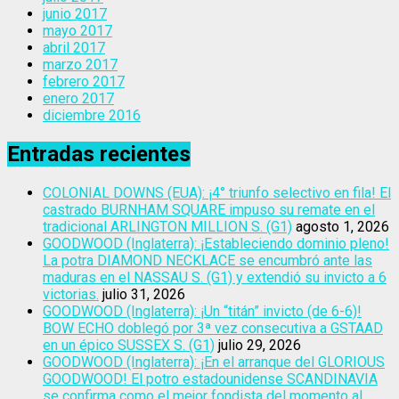
junio 2017
mayo 2017
abril 2017
marzo 2017
febrero 2017
enero 2017
diciembre 2016
Entradas recientes
COLONIAL DOWNS (EUA): ¡4° triunfo selectivo en fila! El
castrado BURNHAM SQUARE impuso su remate en el
tradicional ARLINGTON MILLION S. (G1)
agosto 1, 2026
GOODWOOD (Inglaterra): ¡Estableciendo dominio pleno!
La potra DIAMOND NECKLACE se encumbró ante las
maduras en el NASSAU S. (G1) y extendió su invicto a 6
victorias.
julio 31, 2026
GOODWOOD (Inglaterra): ¡Un “titán” invicto (de 6-6)!
BOW ECHO doblegó por 3ª vez consecutiva a GSTAAD
en un épico SUSSEX S. (G1)
julio 29, 2026
GOODWOOD (Inglaterra): ¡En el arranque del GLORIOUS
GOODWOOD! El potro estadounidense SCANDINAVIA
se confirma como el mejor fondista del momento al