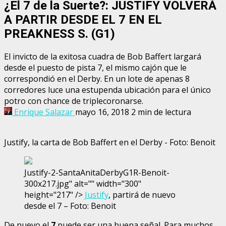
¿El 7 de la Suerte?: JUSTIFY VOLVERÁ
A PARTIR DESDE EL 7 EN EL
PREAKNESS S. (G1)
El invicto de la exitosa cuadra de Bob Baffert largará
desde el puesto de pista 7, el mismo cajón que le
correspondió en el Derby. En un lote de apenas 8
corredores luce una estupenda ubicación para el único
potro con chance de triplecoronarse.
Enrique Salazar
mayo 16, 2018
2 min de lectura
Justify, la carta de Bob Baffert en el Derby - Foto: Benoit
Justify-2-SantaAnitaDerbyG1R-Benoit-
300x217.jpg" alt="" width="300"
height="217" />
Justify
, partirá de nuevo
desde el 7 – Foto: Benoit
De nuevo el
7
puede ser una buena señal. Para muchos