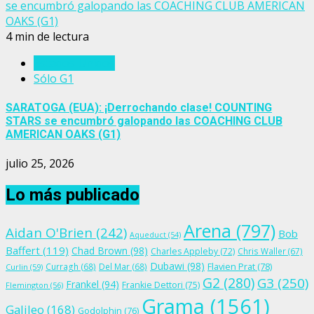
se encumbró galopando las COACHING CLUB AMERICAN
OAKS (G1)
4 min de lectura
Estados Unidos
Sólo G1
SARATOGA (EUA): ¡Derrochando clase! COUNTING
STARS se encumbró galopando las COACHING CLUB
AMERICAN OAKS (G1)
julio 25, 2026
Lo más publicado
Arena
(797)
Aidan O'Brien
(242)
Bob
Aqueduct
(54)
Baffert
(119)
Chad Brown
(98)
Charles Appleby
(72)
Chris Waller
(67)
Dubawi
(98)
Flavien Prat
(78)
Curragh
(68)
Del Mar
(68)
Curlin
(59)
G2
(280)
G3
(250)
Frankel
(94)
Frankie Dettori
(75)
Flemington
(56)
Grama
(1561)
Galileo
(168)
Godolphin
(76)