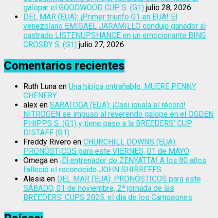
galopar el GOODWOOD CUP S. (G1)
julio 28, 2026
DEL MAR (EUA): ¡Primer triunfo G1 en EUA! El
venezolano EMISAEL JARAMILLO condujo ganador al
castrado LISTENUPSHANCE en un emocionante BING
CROSBY S. (G1)
julio 27, 2026
Comentarios recientes
Ruth Luna
en
Una hípica entrañable: MUERE PENNY
CHENERY
alex
en
SARATOGA (EUA): ¡Casi iguala el récord!
NITROGEN se impuso al reverendo galope en el OGDEN
PHIPPS S. (G1) y tiene pase a la BREEDERS’ CUP
DISTAFF (G1)
Freddy Rivero
en
CHURCHILL DOWNS (EUA):
PRONÓSTICOS para este VIERNES, 01 de MAYO
Omega
en
¡El entrenador de ZENYATTA! A los 80 años
falleció el reconocido JOHN SHIRREFFS
Alesia
en
DEL MAR (EUA): PRONÓSTICOS para este
SÁBADO, 01 de noviembre, 2ª jornada de las
BREEDERS’ CUPS 2025, el día de los Campeones