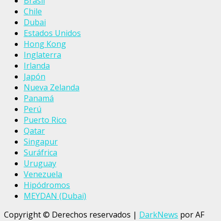
Brasil
Chile
Dubai
Estados Unidos
Hong Kong
Inglaterra
Irlanda
Japón
Nueva Zelanda
Panamá
Perú
Puerto Rico
Qatar
Singapur
Suráfrica
Uruguay
Venezuela
Hipódromos
MEYDAN (Dubai)
Copyright © Derechos reservados
|
DarkNews
por AF