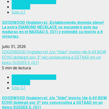
Eventos del turf mundial
Inglaterra
Sólo G1
GOODWOOD (Inglaterra): ¡Estableciendo dominio pleno!
La potra DIAMOND NECKLACE se encumbró ante las
maduras en el NASSAU S. (G1) y extendió su invicto a 6
victorias.
julio 31, 2026
GOODWOOD (Inglaterra): ¡Un “titán” invicto (de 6-6)! BOW
ECHO doblegó por 3ª vez consecutiva a GSTAAD en un
épico SUSSEX S. (G1)
5 min de lectura
Eventos del turf mundial
Inglaterra
Sólo G1
GOODWOOD (Inglaterra): ¡Un “titán” invicto (de 6-6)! BOW
ECHO doblegó por 3ª vez consecutiva a GSTAAD en un
épico SUSSEX S. (G1)