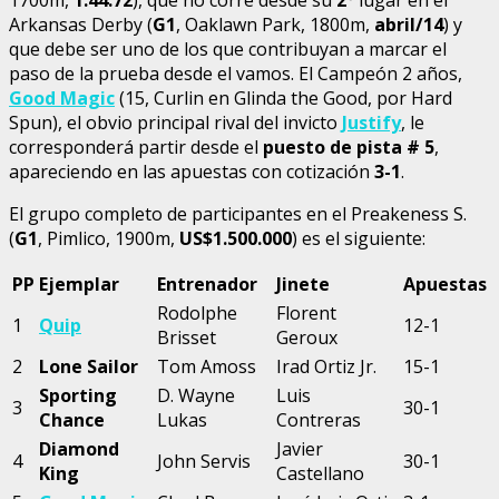
Arkansas Derby (
G1
, Oaklawn Park, 1800m,
abril/14
) y
que debe ser uno de los que contribuyan a marcar el
paso de la prueba desde el vamos. El Campeón 2 años,
Good Magic
(15, Curlin en Glinda the Good, por Hard
Spun), el obvio principal rival del invicto
Justify
, le
corresponderá partir desde el
puesto de pista # 5
,
apareciendo en las apuestas con cotización
3-1
.
El grupo completo de participantes en el Preakeness S.
(
G1
, Pimlico, 1900m,
US$1.500.000
) es el siguiente:
PP
Ejemplar
Entrenador
Jinete
Apuestas
Rodolphe
Florent
1
Quip
12-1
Brisset
Geroux
2
Lone Sailor
Tom Amoss
Irad Ortiz Jr.
15-1
Sporting
D. Wayne
Luis
3
30-1
Chance
Lukas
Contreras
Diamond
Javier
4
John Servis
30-1
King
Castellano