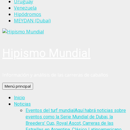
Uruguay
Venezuela
Hipódromos
MEYDAN (Dubai)
Hipismo Mundial
Información y análisis de las carreras de caballos
Menú principal
Inicio
Noticias
Eventos del turf mundial
Aquí habrá noticias sobre
eventos como la Serie Mundial de Dubai, la
Breeders’ Cup, Royal Ascot, Carreras de las
Estrellas en Argentina, Clásico Latinoamericano