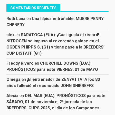
COMENTARIOS RECIENTES
Ruth Luna
en
Una hípica entrañable: MUERE PENNY
CHENERY
alex
en
SARATOGA (EUA): ¡Casi iguala el récord!
NITROGEN se impuso al reverendo galope en el
OGDEN PHIPPS S. (G1) y tiene pase a la BREEDERS’
CUP DISTAFF (G1)
Freddy Rivero
en
CHURCHILL DOWNS (EUA):
PRONÓSTICOS para este VIERNES, 01 de MAYO
Omega
en
¡El entrenador de ZENYATTA! A los 80
años falleció el reconocido JOHN SHIRREFFS
Alesia
en
DEL MAR (EUA): PRONÓSTICOS para este
SÁBADO, 01 de noviembre, 2ª jornada de las
BREEDERS’ CUPS 2025, el día de los Campeones