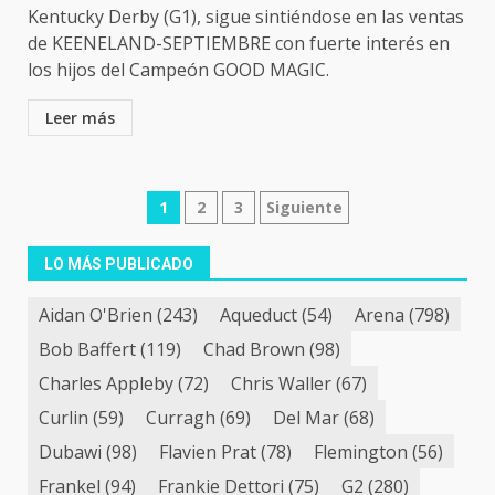
Kentucky Derby (G1), sigue sintiéndose en las ventas
de KEENELAND-SEPTIEMBRE con fuerte interés en
los hijos del Campeón GOOD MAGIC.
Leer más
Navegación
1
2
3
Siguiente
de
LO MÁS PUBLICADO
entradas
Aidan O'Brien
(243)
Aqueduct
(54)
Arena
(798)
Bob Baffert
(119)
Chad Brown
(98)
Charles Appleby
(72)
Chris Waller
(67)
Curlin
(59)
Curragh
(69)
Del Mar
(68)
Dubawi
(98)
Flavien Prat
(78)
Flemington
(56)
Frankel
(94)
Frankie Dettori
(75)
G2
(280)