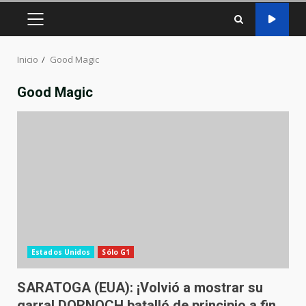
MENÚ
PRINCIPAL
Inicio
Good Magic
Good Magic
Estados Unidos
Sólo G1
SARATOGA (EUA): ¡Volvió a mostrar su
garra! DORNOCH batalló de principio a fin