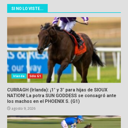
SI NO LO VISTE...
Irlanda
Sólo G1
CURRAGH (Irlanda): ¡1° y 3° para hijas de SIOUX
NATION! La potra SUN GODDESS se consagró ante
los machos en el PHOENIX S. (G1)
agosto 9, 2026