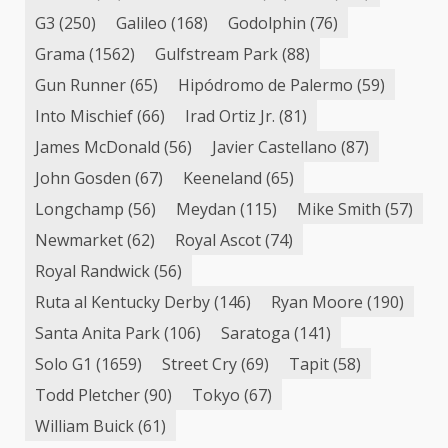
G3
(250)
Galileo
(168)
Godolphin
(76)
Grama
(1562)
Gulfstream Park
(88)
Gun Runner
(65)
Hipódromo de Palermo
(59)
Into Mischief
(66)
Irad Ortiz Jr.
(81)
James McDonald
(56)
Javier Castellano
(87)
John Gosden
(67)
Keeneland
(65)
Longchamp
(56)
Meydan
(115)
Mike Smith
(57)
Newmarket
(62)
Royal Ascot
(74)
Royal Randwick
(56)
Ruta al Kentucky Derby
(146)
Ryan Moore
(190)
Santa Anita Park
(106)
Saratoga
(141)
Solo G1
(1659)
Street Cry
(69)
Tapit
(58)
Todd Pletcher
(90)
Tokyo
(67)
William Buick
(61)