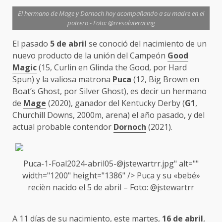
El hermano de Mage y Dornoch hoy acompañando a su madre en el
potrero - Foto: @rresoluteracing
El pasado
5 de abril
se conoció del nacimiento de un
nuevo producto de la unión del Campeón
Good
Magic
(15, Curlin en Glinda the Good, por Hard
Spun) y la valiosa matrona
Puca
(12, Big Brown en
Boat’s Ghost, por Silver Ghost), es decir un hermano
de
Mage
(2020), ganador del Kentucky Derby (
G1
,
Churchill Downs, 2000m, arena) el año pasado, y del
actual probable contendor
Dornoch
(2021).
Puca-1-Foal2024-abril05-@jstewartrr.jpg" alt=""
width="1200" height="1386" />
Puca
y su «bebé»
recièn nacido el 5 de abril – Foto: @jstewartrr
A 11 días de su nacimiento, este martes,
16 de abril
,