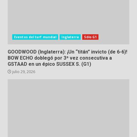
Eventos del turf mundial
Inglaterra
Sólo G1
GOODWOOD (Inglaterra): ¡Un “titán” invicto (de 6-6)!
BOW ECHO doblegó por 3ª vez consecutiva a
GSTAAD en un épico SUSSEX S. (G1)
julio 29, 2026