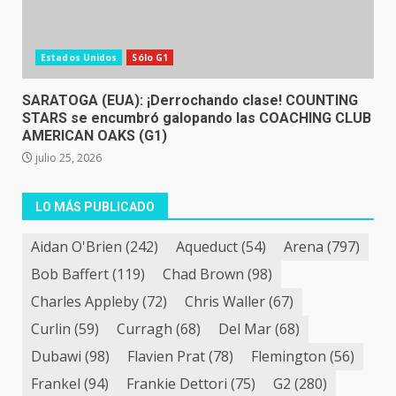
Estados Unidos
Sólo G1
SARATOGA (EUA): ¡Derrochando clase! COUNTING
STARS se encumbró galopando las COACHING CLUB
AMERICAN OAKS (G1)
julio 25, 2026
LO MÁS PUBLICADO
Aidan O'Brien
(242)
Aqueduct
(54)
Arena
(797)
Bob Baffert
(119)
Chad Brown
(98)
Charles Appleby
(72)
Chris Waller
(67)
Curlin
(59)
Curragh
(68)
Del Mar
(68)
Dubawi
(98)
Flavien Prat
(78)
Flemington
(56)
Frankel
(94)
Frankie Dettori
(75)
G2
(280)