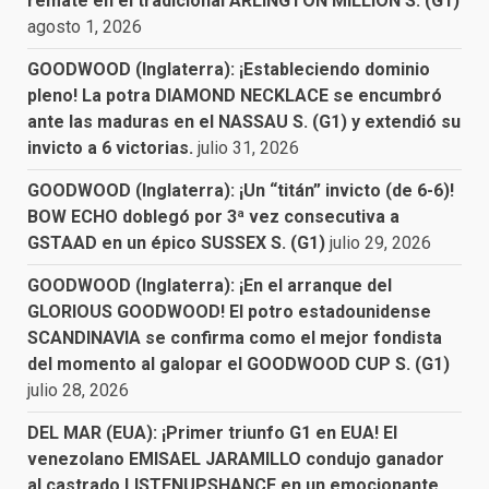
remate en el tradicional ARLINGTON MILLION S. (G1)
agosto 1, 2026
GOODWOOD (Inglaterra): ¡Estableciendo dominio
pleno! La potra DIAMOND NECKLACE se encumbró
ante las maduras en el NASSAU S. (G1) y extendió su
invicto a 6 victorias.
julio 31, 2026
GOODWOOD (Inglaterra): ¡Un “titán” invicto (de 6-6)!
BOW ECHO doblegó por 3ª vez consecutiva a
GSTAAD en un épico SUSSEX S. (G1)
julio 29, 2026
GOODWOOD (Inglaterra): ¡En el arranque del
GLORIOUS GOODWOOD! El potro estadounidense
SCANDINAVIA se confirma como el mejor fondista
del momento al galopar el GOODWOOD CUP S. (G1)
julio 28, 2026
DEL MAR (EUA): ¡Primer triunfo G1 en EUA! El
venezolano EMISAEL JARAMILLO condujo ganador
al castrado LISTENUPSHANCE en un emocionante