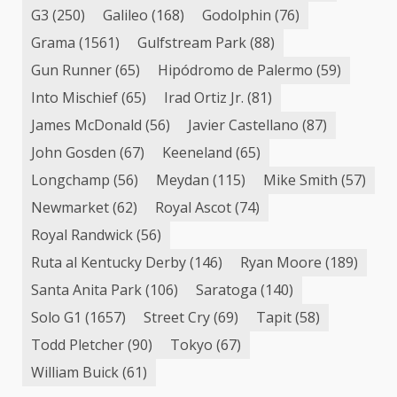
G3
(250)
Galileo
(168)
Godolphin
(76)
Grama
(1561)
Gulfstream Park
(88)
Gun Runner
(65)
Hipódromo de Palermo
(59)
Into Mischief
(65)
Irad Ortiz Jr.
(81)
James McDonald
(56)
Javier Castellano
(87)
John Gosden
(67)
Keeneland
(65)
Longchamp
(56)
Meydan
(115)
Mike Smith
(57)
Newmarket
(62)
Royal Ascot
(74)
Royal Randwick
(56)
Ruta al Kentucky Derby
(146)
Ryan Moore
(189)
Santa Anita Park
(106)
Saratoga
(140)
Solo G1
(1657)
Street Cry
(69)
Tapit
(58)
Todd Pletcher
(90)
Tokyo
(67)
William Buick
(61)