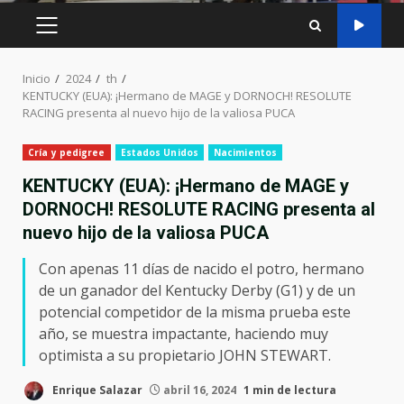
MENÚ
PRINCIPAL
Inicio
2024
th
KENTUCKY (EUA): ¡Hermano de MAGE y DORNOCH! RESOLUTE
RACING presenta al nuevo hijo de la valiosa PUCA
Cría y pedigree
Estados Unidos
Nacimientos
KENTUCKY (EUA): ¡Hermano de MAGE y
DORNOCH! RESOLUTE RACING presenta al
nuevo hijo de la valiosa PUCA
Con apenas 11 días de nacido el potro, hermano
de un ganador del Kentucky Derby (G1) y de un
potencial competidor de la misma prueba este
año, se muestra impactante, haciendo muy
optimista a su propietario JOHN STEWART.
Enrique Salazar
abril 16, 2024
1 min de lectura