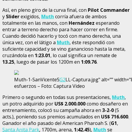
Así, en pleno giro de la curva final, con
Pilot Commander
y
Slider
exigidos,
Muth
corría afuera de ambos
totalmente en las manos, con
Hernández
esperando
entrar a terreno derecho para hacer correr en firme.
Cuando decidió hacerlo y tocó con mano derecha, una
única vez, con el látigo a
Muth
, éste respondió con
suficiente capacidad y se vino ganancioso hasta la meta,
cruzándola en
1:23.01
, lo cual significa un remate de
13.25
, luego de pasar los 1200m en
1:09.76
.
Muth-1-SanVicenteS
G2
LL-Captura.jpg" alt="" width=
esfuerzos – Foto: Captura Video
Primero o segundo en todas sus presentaciones,
Muth
,
un potro adquirido por
US$ 2.000.000
como dosañero en
entrenamiento, colocó su campaña ahora en
3-2-0
(5
acts.), poniendo sus premios acumulados en
US$ 716.600
.
Ganador el año pasado del American Pharoah S. (
G1
,
Santa Anita Park
, 1700m, arena,
1:42.45
),
Muth
se