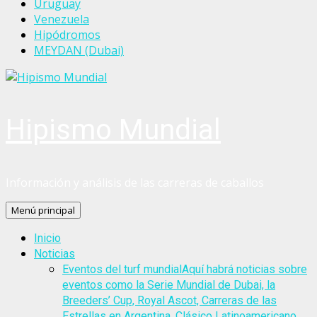
Uruguay
Venezuela
Hipódromos
MEYDAN (Dubai)
Hipismo Mundial
Información y análisis de las carreras de caballos
Menú principal
Inicio
Noticias
Eventos del turf mundial
Aquí habrá noticias sobre
eventos como la Serie Mundial de Dubai, la
Breeders’ Cup, Royal Ascot, Carreras de las
Estrellas en Argentina, Clásico Latinoamericano