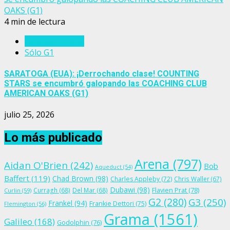
OAKS (G1)
4 min de lectura
Estados Unidos
Sólo G1
SARATOGA (EUA): ¡Derrochando clase! COUNTING
STARS se encumbró galopando las COACHING CLUB
AMERICAN OAKS (G1)
julio 25, 2026
Lo más publicado
Arena
(797)
Aidan O'Brien
(242)
Bob
Aqueduct
(54)
Baffert
(119)
Chad Brown
(98)
Charles Appleby
(72)
Chris Waller
(67)
Dubawi
(98)
Flavien Prat
(78)
Curragh
(68)
Del Mar
(68)
Curlin
(59)
G2
(280)
G3
(250)
Frankel
(94)
Frankie Dettori
(75)
Flemington
(56)
Grama
(1561)
Galileo
(168)
Godolphin
(76)