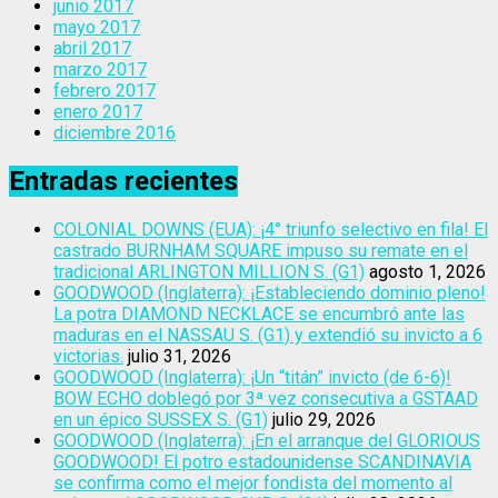
junio 2017
mayo 2017
abril 2017
marzo 2017
febrero 2017
enero 2017
diciembre 2016
Entradas recientes
COLONIAL DOWNS (EUA): ¡4° triunfo selectivo en fila! El
castrado BURNHAM SQUARE impuso su remate en el
tradicional ARLINGTON MILLION S. (G1)
agosto 1, 2026
GOODWOOD (Inglaterra): ¡Estableciendo dominio pleno!
La potra DIAMOND NECKLACE se encumbró ante las
maduras en el NASSAU S. (G1) y extendió su invicto a 6
victorias.
julio 31, 2026
GOODWOOD (Inglaterra): ¡Un “titán” invicto (de 6-6)!
BOW ECHO doblegó por 3ª vez consecutiva a GSTAAD
en un épico SUSSEX S. (G1)
julio 29, 2026
GOODWOOD (Inglaterra): ¡En el arranque del GLORIOUS
GOODWOOD! El potro estadounidense SCANDINAVIA
se confirma como el mejor fondista del momento al