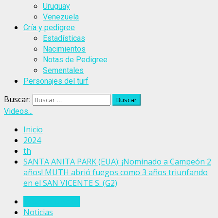
Uruguay
Venezuela
Cría y pedigree
Estadísticas
Nacimientos
Notas de Pedigree
Sementales
Personajes del turf
Buscar:
Videos...
Inicio
2024
th
SANTA ANITA PARK (EUA): ¡Nominado a Campeón 2
años! MUTH abrió fuegos como 3 años triunfando
en el SAN VICENTE S. (G2)
Estados Unidos
Noticias