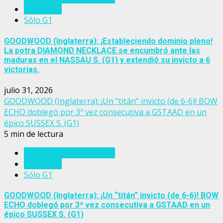
Inglaterra
Sólo G1
GOODWOOD (Inglaterra): ¡Estableciendo dominio pleno!
La potra DIAMOND NECKLACE se encumbró ante las
maduras en el NASSAU S. (G1) y extendió su invicto a 6
victorias.
julio 31, 2026
GOODWOOD (Inglaterra): ¡Un “titán” invicto (de 6-6)! BOW
ECHO doblegó por 3ª vez consecutiva a GSTAAD en un
épico SUSSEX S. (G1)
5 min de lectura
Eventos del turf mundial
Inglaterra
Sólo G1
GOODWOOD (Inglaterra): ¡Un “titán” invicto (de 6-6)! BOW
ECHO doblegó por 3ª vez consecutiva a GSTAAD en un
épico SUSSEX S. (G1)