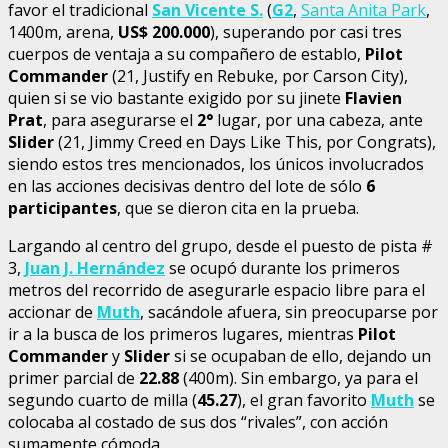
favor el tradicional
San Vicente S.
(
G2
,
Santa Anita Park
,
1400m, arena,
US$ 200.000
), superando por casi tres
cuerpos de ventaja a su compañero de establo,
Pilot
Commander
(21, Justify en Rebuke, por Carson City),
quien si se vio bastante exigido por su jinete
Flavien
Prat
, para asegurarse el
2°
lugar, por una cabeza, ante
Slider
(21, Jimmy Creed en Days Like This, por Congrats),
siendo estos tres mencionados, los únicos involucrados
en las acciones decisivas dentro del lote de sólo
6
participantes
, que se dieron cita en la prueba.
Largando al centro del grupo, desde el puesto de pista #
3,
Juan J. Hernández
se ocupó durante los primeros
metros del recorrido de asegurarle espacio libre para el
accionar de
Muth
, sacándole afuera, sin preocuparse por
ir a la busca de los primeros lugares, mientras
Pilot
Commander
y
Slider
si se ocupaban de ello, dejando un
primer parcial de
22.88
(400m). Sin embargo, ya para el
segundo cuarto de milla (
45.27
), el gran favorito
Muth
se
colocaba al costado de sus dos “rivales”, con acción
sumamente cómoda.