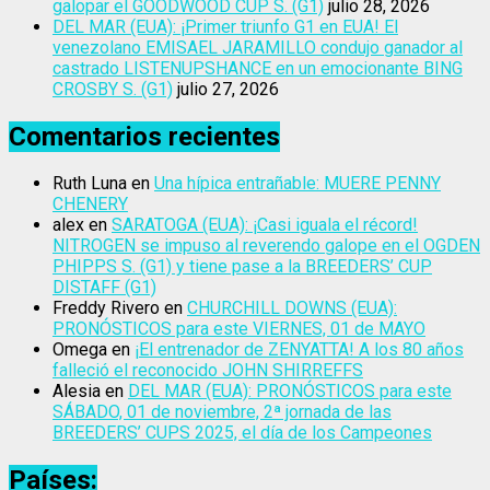
galopar el GOODWOOD CUP S. (G1)
julio 28, 2026
DEL MAR (EUA): ¡Primer triunfo G1 en EUA! El
venezolano EMISAEL JARAMILLO condujo ganador al
castrado LISTENUPSHANCE en un emocionante BING
CROSBY S. (G1)
julio 27, 2026
Comentarios recientes
Ruth Luna
en
Una hípica entrañable: MUERE PENNY
CHENERY
alex
en
SARATOGA (EUA): ¡Casi iguala el récord!
NITROGEN se impuso al reverendo galope en el OGDEN
PHIPPS S. (G1) y tiene pase a la BREEDERS’ CUP
DISTAFF (G1)
Freddy Rivero
en
CHURCHILL DOWNS (EUA):
PRONÓSTICOS para este VIERNES, 01 de MAYO
Omega
en
¡El entrenador de ZENYATTA! A los 80 años
falleció el reconocido JOHN SHIRREFFS
Alesia
en
DEL MAR (EUA): PRONÓSTICOS para este
SÁBADO, 01 de noviembre, 2ª jornada de las
BREEDERS’ CUPS 2025, el día de los Campeones
Países: