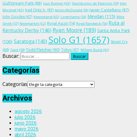
Gulfstream Park
(88)
Gun Runner
(65)
Hipódromo de Palermo
(59)
Into
Irad Ortiz Jr.
(81)
Javier Castellano
(87)
Mischief
(65)
James McDonald
(56)
Meydan
(115)
John Gosden
(67)
Keeneland
(65)
Longchamp
(56)
Mike
Ruta al
Royal Ascot
(74)
Smith
(57)
Newmarket
(62)
Royal Randwick
(56)
Ryan Moore
(189)
Kentucky Derby
(146)
Santa Anita Park
Solo G1
(1657)
Saratoga
(140)
(106)
Street Cry
Todd Pletcher
(90)
(69)
Tokyo
(67)
Tapit
(58)
William Buick
(61)
Buscar:
Categorías
Categorías
Archivos
agosto 2026
julio 2026
junio 2026
mayo 2026
abril 2026