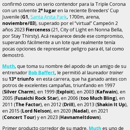
confirmó como un serio contendor para la Triple Corona
con un solvente
2° lugar
en la reciente Breeders’ Cup
Juvenile (
G1
,
Santa Anita Park
, 1700m, arena,
noviembre/03
), superado por el “virtual” Campeón 2
años 2023
Fierceness
(21, City of Light en Nonna Bella,
por Stay Thirsty). Acá reaparece desde ese compromiso,
superando fácilmente a un lote que realmente tenía
pocas opciones de representar peligro para él, tal como
demostró.
Muth
, que toma su nombre del apodo de un amigo de su
entrenador
Bob Baffert
, le permitió al laureador
trainer
su
13° triunfo
en esta carrera, que ha ganado antes con
potros de excelentes campañas, triunfando en 1997
(
Silver Charm
), en 1999 (
Exploit
), en 2003 (
Kafwain
), en
2005 (
Fusaichi Rock Star
), en 2006 (
too Much Bling
), en
2011 (
The Factor
), en 2012 (
Drill
), en 2013 (
Shakin It Up
),
en 2015 (
Lord Nelson
), en 2020 (
Nadal
), en 2021
(
Concert Tour
) y en 2023 (
Havnameltdown
).
Primer producto corredor de su madre,
Muth
es uno de