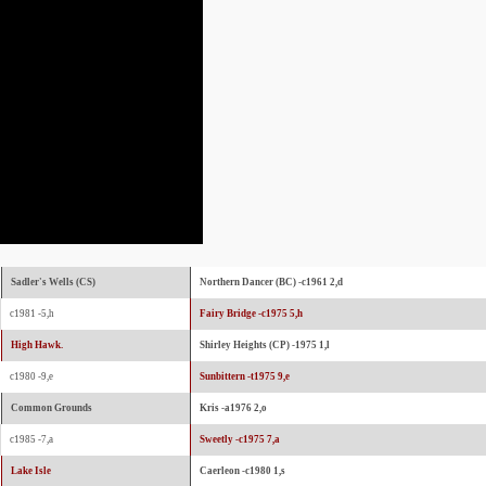
Sadler's Wells (CS)
Northern Dancer (BC) -c1961 2,d
c1981 -5,h
Fairy Bridge -c1975 5,h
High Hawk.
Shirley Heights (CP) -1975 1,l
c1980 -9,e
Sunbittern -t1975 9,e
Common Grounds
Kris -a1976 2,o
c1985 -7,a
Sweetly -c1975 7,a
Lake Isle
Caerleon -c1980 1,s