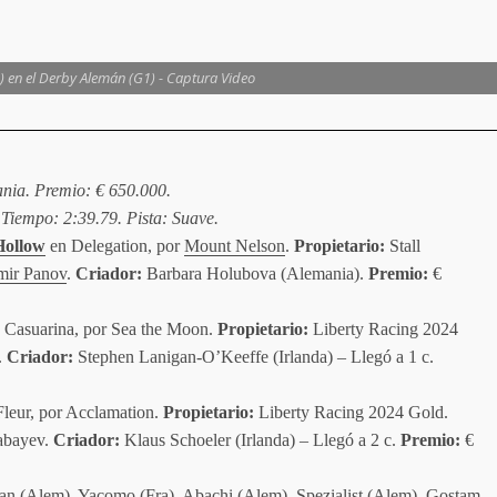
 en el Derby Alemán (G1) - Captura Video
nia. Premio: € 650.000.
. Tiempo: 2:39.79. Pista: Suave.
Hollow
en Delegation, por
Mount Nelson
.
Propietario:
Stall
mir Panov
.
Criador:
Barbara Holubova (Alemania).
Premio:
€
n Casuarina, por Sea the Moon.
Propietario:
Liberty Racing 2024
.
Criador:
Stephen Lanigan-O’Keeffe (Irlanda) – Llegó a 1 c.
Fleur, por Acclamation.
Propietario:
Liberty Racing 2024 Gold.
bayev.
Criador:
Klaus Schoeler (Irlanda) – Llegó a 2 c.
Premio:
€
an (Alem), Yacomo (Fra), Abachi (Alem), Spezialist (Alem), Gostam