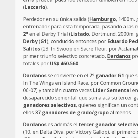
(
Laccario
).
Perdedor en su única salida (
Hamburg
o
, 1400m,
entrenador para esta temporada, pasando a las
2°
en el Derby Trial (
Listado
, Dortmund, 2000m, 
Derby
(
G1
), conducido entonces por
Eduardo Ped
Salitos
(23, In Swoop en Sacre Fleur, por Acclamat
primer triunfo selectivo concretado,
Dardanos
pr
totales por
US$ 460.560
.
Dardanos
se convierte en el
7° ganador G1
que s
In The Wings en Island Race, por Common Ground
06-07) y también cuatro veces
Líder Semental
en
desaparecido semental, que suma acá su tercer g
ganadores selectivos
, quienes significan un co
ellos
37 ganadores de grado/grupo
al menos.
Dardanos
es además el
tercer ganador selectiv
(10, en Delta Diva, por Victory Gallop), el primer