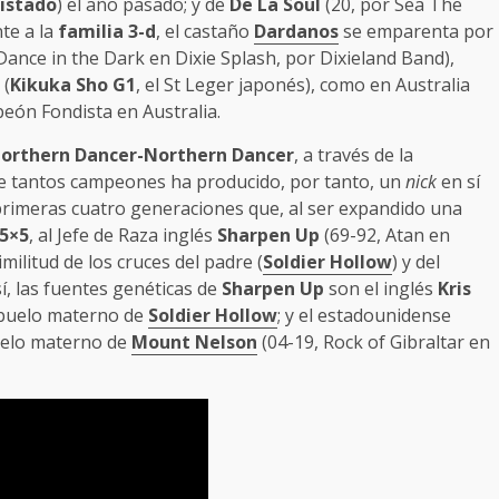
istado
) el año pasado; y de
De La Soul
(20, por Sea The
te a la
familia
3-d
, el castaño
Dardanos
se emparenta por
Dance in the Dark en Dixie Splash, por Dixieland Band),
 (
Kikuka Sho
G1
, el St Leger japonés), como en Australia
eón Fondista en Australia.
orthern Dancer-Northern Dancer
, a través de la
ue tantos campeones ha producido, por tanto, un
nick
en sí
primeras cuatro generaciones que, al ser expandido una
5×5
, al Jefe de Raza inglés
Sharpen Up
(69-92, Atan en
militud de los cruces del padre (
Soldier Hollow
) y del
sí, las fuentes genéticas de
Sharpen Up
son el inglés
Kris
 abuelo materno de
Soldier Hollow
; y el estadounidense
uelo materno de
Mount Nelson
(04-19, Rock of Gibraltar en