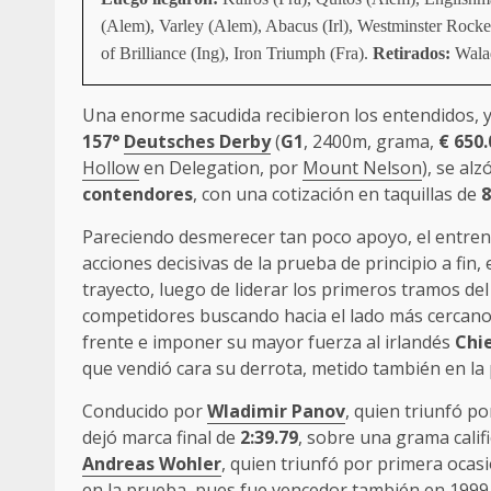
(Alem), Varley (Alem), Abacus (Irl), Westminster Rock
of Brilliance (Ing), Iron Triumph (Fra).
Retirados:
Walad
Una enorme sacudida recibieron los entendidos, y 
157°
Deutsches Derby
(
G1
, 2400m, grama,
€
650.
Hollow
en Delegation, por
Mount Nelson
), se al
contendores
, con una cotización en taquillas de
8
Pareciendo desmerecer tan poco apoyo, el entre
acciones decisivas de la prueba de principio a fin,
trayecto, luego de liderar los primeros tramos del r
competidores buscando hacia el lado más cercano 
frente e imponer su mayor fuerza al irlandés
Chi
que vendió cara su derrota, metido también en la 
Conducido por
Wladimir Panov
, quien triunfó p
dejó marca final de
2:39.79
, sobre una grama calif
Andreas Wohler
, quien triunfó por primera ocasi
en la prueba, pues fue vencedor también en 1999 