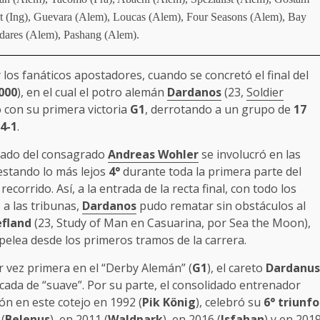
et (Ing), Guevara (Alem), Loucas (Alem), Four Seasons (Alem), Bay
ares (Alem), Pashang (Alem).
los fanáticos apostadores, cuando se concretó el final del
000
), en el cual el potro alemán
Dardanos
(23,
Soldier
zó con su primera victoria
G1
, derrotando a un grupo de
17
4-1
.
nado del consagrado
Andreas Wohler
se involucró en las
 estando lo más lejos
4°
durante toda la primera parte del
ecorrido. Así, a la entrada de la recta final, con todo los
a las tribunas,
Dardanos
pudo rematar sin obstáculos al
efland
(23, Study of Man en Casuarina, por Sea the Moon),
pelea desde los primeros tramos de la carrera.
or vez primera en el “Derby Alemán” (
G1
), el careto
Dardanus
icada de “suave”. Por su parte, el consolidado entrenador
ón en este cotejo en 1992 (
Pik König
), celebró su
6° triunfo
(
Belenus
), en 2011 (
Waldpark
), en 2016 (
Isfahan
) y en 201