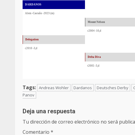
DARDANOS
Alem -Castaño -2023 (m)
Mount Nelson
c2004 -10,d
Delegation
c2010 -3,d
Delta Diva
t2005 -3,d
Tags:
Andreas Wohler
Dardanos
Deutsches Derby
Panov
Deja una respuesta
Tu dirección de correo electrónico no será publica
Comentario
*