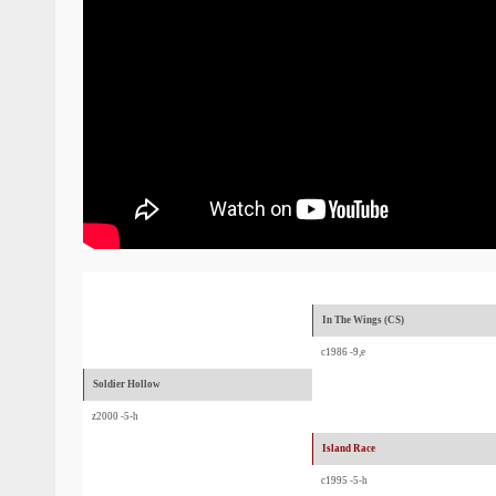
In The Wings (CS)
c1986 -9,e
Soldier Hollow
z2000 -5-h
Island Race
c1995 -5-h