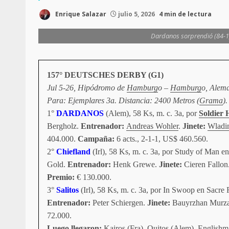
Enrique Salazar
julio 5, 2026
4 min de lectura
Dardanos sorprendió (84-1)
157° DEUTSCHES DERBY (G1)
Jul 5-26, Hipódromo de
Hamburg
o –
Hamburg
o, Alema
Para: Ejemplares 3a. Distancia: 2400 Metros (
Grama
)
1°
DARDANOS
(Alem), 58 Ks, m. c. 3a, por
Soldier 
Bergholz.
Entrenador:
Andreas Wohler
.
Jinete:
Wladi
404.000.
Campaña:
6 acts., 2-1-1, US$ 460.560.
2°
Chiefland
(Irl), 58 Ks, m. c. 3a, por Study of Man e
Gold.
Entrenador:
Henk Grewe.
Jinete:
Cieren Fallon
Premio:
€ 130.000.
3°
Salitos
(Irl), 58 Ks, m. c. 3a, por In Swoop en Sacre 
Entrenador:
Peter Schiergen.
Jinete:
Bauyrzhan Murza
72.000.
Luego llegaron:
Kairos (Fra), Quitos (Alem), Englishm