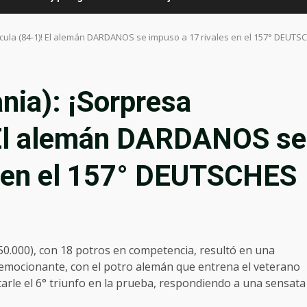
la (84-1)! El alemán DARDANOS se impuso a 17 rivales en el 157° DEUTS
a): ¡Sorpresa
 El alemán DARDANOS se
s en el 157° DEUTSCHES
.000), con 18 potros en competencia, resultó en una
s emocionante, con el potro alemán que entrena el veterano
le el 6° triunfo en la prueba, respondiendo a una sensata