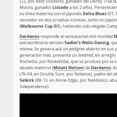
(22, por Best Solution), ganador del Derby Trial (
L
Moon), ganador
Listado
a los 2 años. Pertenecien
su línea materna con el japonés
Delta Blues
(01, 
vencedor en dos pruebas icónicas, tanto en Japón
(
Melbourne Cup G1
), habiendo sido elegido Camp
Dardanos
responde al sensacional
nick
mundial
N
extraordinaria versión
Sadler’s Wells-Danzig
, q
misma. Se genera acá un
pedigree
abierto en sus 
generación más, presenta un
linebred
, en arreglo
Rochetta, por Rockefella), que se produce por la si
abuelo materno (
Mount Nelson
) de
Dardanos
. A
(76-04, en Doubly Sure, por Reliance), padre del
Selkirk
(88-13, en Annie Edge, por Nebbiolo), ab
Independence).