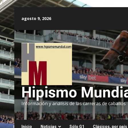
Saltar
al
agosto 9, 2026
contenido
Hipismo Mundia
Información y análisis de las carreras de caballos
Inicio
Noticias
Sólo G1
Clásicos, por país