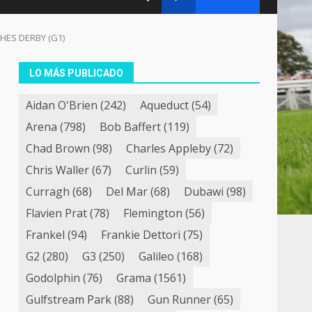
CHES DERBY (G1)
LO MÁS PUBLICADO
Aidan O'Brien
(242)
Aqueduct
(54)
Arena
(798)
Bob Baffert
(119)
Chad Brown
(98)
Charles Appleby
(72)
Chris Waller
(67)
Curlin
(59)
Curragh
(68)
Del Mar
(68)
Dubawi
(98)
Flavien Prat
(78)
Flemington
(56)
Frankel
(94)
Frankie Dettori
(75)
G2
(280)
G3
(250)
Galileo
(168)
Godolphin
(76)
Grama
(1561)
Gulfstream Park
(88)
Gun Runner
(65)