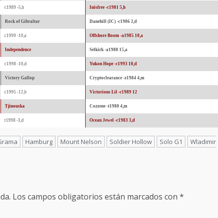
c1989 -5,h
Inisfree -c1981 5,h
Rock of Gibraltar
Danehill (IC) -c1986 2,d
c1999 -10,a
Offshore Boom -a1985 10,a
Independence
Selkirk -a1988 15,a
c1998 -10,d
Yukon Hope -c1993 10,d
Victory Gallop
Cryptoclearance -z1984 4,m
c1995 -12,b
Victorious Lil -c1989 12
Tjinouska
Cozzene -t1980 4,m
t1998 -3,d
Ocean Jewel -c1983 3,d
Grama
Hamburg
Mount Nelson
Soldier Hollow
Solo G1
Wladimir
da.
Los campos obligatorios están marcados con
*