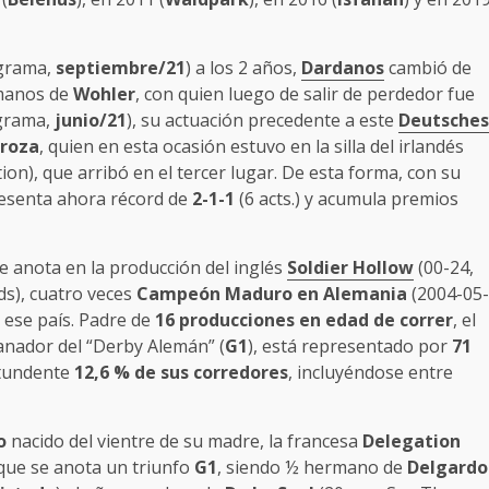
 grama,
septiembre/21
) a los 2 años,
Dardanos
cambió de
 manos de
Wohler
, con quien luego de salir de perdedor fue
grama,
junio/21
), su actuación precedente a este
Deutsches
roza
, quien en esta ocasión estuvo en la silla del irlandés
ion), que arribó en el tercer lugar. De esta forma, con su
esenta ahora récord de
2-1-1
(6 acts.) y acumula premios
e anota en la producción del inglés
Soldier Hollow
(00-24,
s), cuatro veces
Campeón Maduro en Alemania
(2004-05-
 ese país. Padre de
16 producciones en edad de correr
, el
anador del “Derby Alemán” (
G1
), está representado por
71
ntundente
12,6 % de sus corredores
, incluyéndose entre
o
nacido del vientre de su madre, la francesa
Delegation
o que se anota un triunfo
G1
, siendo ½ hermano de
Delgardo