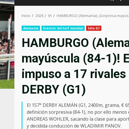
Inicio
2026
th
HAMBURGO (Alemania): ¡Sorpresa mayúscu
Alemania
Eventos del turf mundial
Sólo G1
HAMBURGO (Alemani
mayúscula (84-1)!
impuso a 17 rivale
DERBY (G1)
El 157° DERBY ALEMÁN (G1, 2400m, grama, € 650
definición sorpresiva (84-1), no por ello meno
ANDREAS WOHLER, sacando la clase para aportar
y decidida conducción de WLADIMIR PANOV.