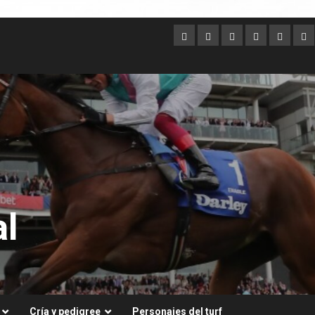
Argentina
Australia
Brasil
Chile
Dubai
Es
Un
l
Cría y pedigree
Personajes del turf