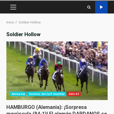
MENÚ
PRINCIPAL
Inicio
Soldier Hollow
Soldier Hollow
Alemania
Eventos del turf mundial
Sólo G1
HAMBURGO (Alemania): ¡Sorpresa
mayúscula (84-1)! El alemán DARDANOS se