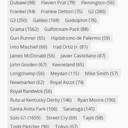
Dubawi
(98)
Flavien Prat
(78)
Flemington
(56)
Frankel
(94)
Frankie Dettori
(75)
G2
(280)
G3
(250)
Galileo
(168)
Godolphin
(76)
Grama
(1562)
Gulfstream Park
(88)
Gun Runner
(65)
Hipódromo de Palermo
(59)
Into Mischief
(66)
Irad Ortiz Jr.
(81)
James McDonald
(56)
Javier Castellano
(87)
John Gosden
(67)
Keeneland
(65)
Longchamp
(56)
Meydan
(115)
Mike Smith
(57)
Newmarket
(62)
Royal Ascot
(74)
Royal Randwick
(56)
Ruta al Kentucky Derby
(146)
Ryan Moore
(190)
Santa Anita Park
(106)
Saratoga
(141)
Solo G1
(1659)
Street Cry
(69)
Tapit
(58)
Todd Pletcher
(90)
Tokyo
(67)