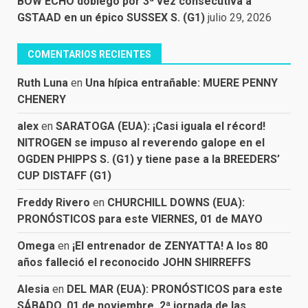
BOW ECHO doblegó por 3ª vez consecutiva a
GSTAAD en un épico SUSSEX S. (G1)
julio 29, 2026
COMENTARIOS RECIENTES
Ruth Luna
en
Una hípica entrañable: MUERE PENNY
CHENERY
alex
en
SARATOGA (EUA): ¡Casi iguala el récord!
NITROGEN se impuso al reverendo galope en el
OGDEN PHIPPS S. (G1) y tiene pase a la BREEDERS’
CUP DISTAFF (G1)
Freddy Rivero
en
CHURCHILL DOWNS (EUA):
PRONÓSTICOS para este VIERNES, 01 de MAYO
Omega
en
¡El entrenador de ZENYATTA! A los 80
años falleció el reconocido JOHN SHIRREFFS
Alesia
en
DEL MAR (EUA): PRONÓSTICOS para este
SÁBADO, 01 de noviembre, 2ª jornada de las