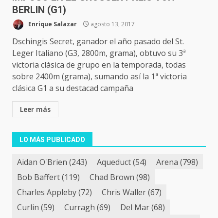
BERLIN (G1)
Enrique Salazar
agosto 13, 2017
Dschingis Secret, ganador el año pasado del St.
Leger Italiano (G3, 2800m, grama), obtuvo su 3ª
victoria clásica de grupo en la temporada, todas
sobre 2400m (grama), sumando así la 1ª victoria
clásica G1 a su destacad campaña
Leer más
LO MÁS PUBLICADO
Aidan O'Brien
(243)
Aqueduct
(54)
Arena
(798)
Bob Baffert
(119)
Chad Brown
(98)
Charles Appleby
(72)
Chris Waller
(67)
Curlin
(59)
Curragh
(69)
Del Mar
(68)