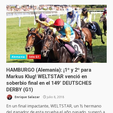
Alemania
Sólo G1
HAMBURGO (Alemania): ¡1º y 2º para
Markus Klug! WELTSTAR venció en
soberbio final en el 149° DEUTSCHES
DERBY (G1)
Enrique Salazar
julio 8, 2018
En un final impactante, WELTSTAR, un ½ hermano
del ganador de esta prueba el año pasado, superó a