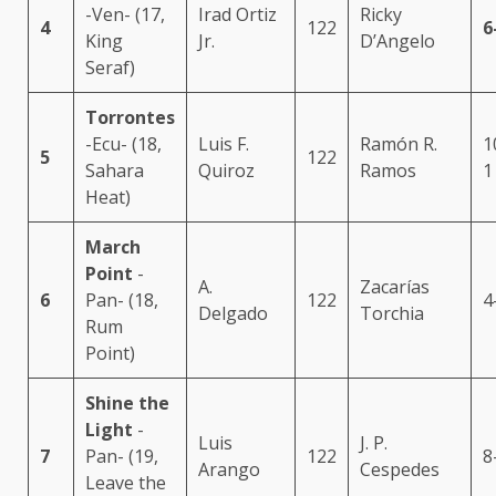
-Ven- (17,
Irad Ortiz
Ricky
4
122
6
King
Jr.
D’Angelo
Seraf)
Torrontes
-Ecu- (18,
Luis F.
Ramón R.
1
5
122
Sahara
Quiroz
Ramos
1
Heat)
March
Point
-
A.
Zacarías
6
Pan- (18,
122
4
Delgado
Torchia
Rum
Point)
Shine the
Light
-
Luis
J. P.
7
Pan- (19,
122
8
Arango
Cespedes
Leave the