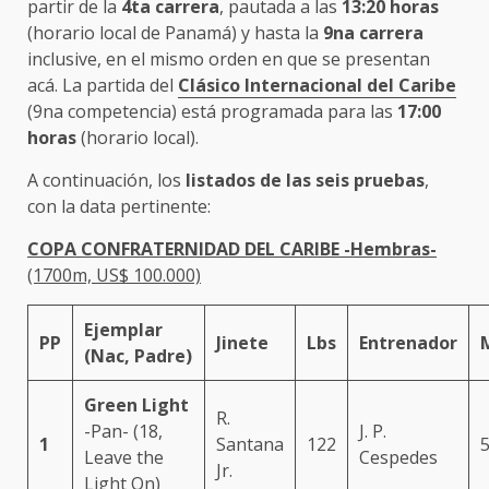
partir de la
4ta carrera
, pautada a las
13:20 horas
(horario local de Panamá) y hasta la
9na carrera
inclusive, en el mismo orden en que se presentan
acá. La partida del
Clásico Internacional del Caribe
(9na competencia) está programada para las
17:00
horas
(horario local).
A continuación, los
listados de las seis pruebas
,
con la data pertinente:
COPA CONFRATERNIDAD DEL CARIBE -Hembras-
(1700m, US$ 100.000)
Ejemplar
PP
Jinete
Lbs
Entrenador
(Nac, Padre)
Green Light
R.
-Pan- (18,
J. P.
1
Santana
122
5
Leave the
Cespedes
Jr.
Light On)