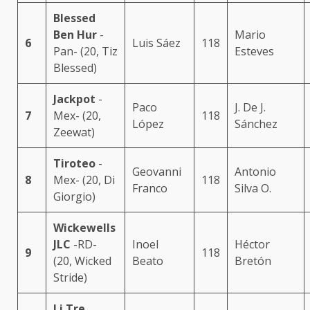
Blessed
Ben Hur
-
Mario
6
Luis Sáez
118
Pan- (20, Tiz
Esteves
Blessed)
Jackpot
-
Paco
J. De J.
7
Mex- (20,
118
López
Sánchez
Zeewat)
Tiroteo
-
Geovanni
Antonio
8
Mex- (20, Di
118
Franco
Silva O.
Giorgio)
Wickewells
JLC
-RD-
Inoel
Héctor
9
118
(20, Wicked
Beato
Bretón
Stride)
Li Tre