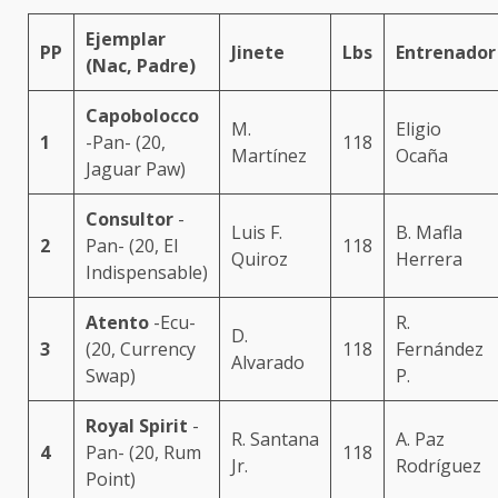
Ejemplar
PP
Jinete
Lbs
Entrenador
(Nac, Padre)
Capobolocco
M.
Eligio
1
-Pan- (20,
118
Martínez
Ocaña
Jaguar Paw)
Consultor
-
Luis F.
B. Mafla
2
Pan- (20, El
118
Quiroz
Herrera
Indispensable)
Atento
-Ecu-
R.
D.
3
(20, Currency
118
Fernández
Alvarado
Swap)
P.
Royal Spirit
-
R. Santana
A. Paz
4
Pan- (20, Rum
118
Jr.
Rodríguez
Point)