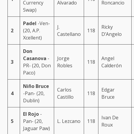
Currency
Alvarado
Roncancio
Swap)
Padel
-Ven-
J.
Ricky
2
(20, A.P.
118
Castellano
D’Angelo
Xcellent)
Don
Casanova
-
Jorge
Angel
3
118
PR- (20, Don
Robles
Calderón
Paco)
Niño Bruce
Carlos
Edgar
4
-Pan- (20,
118
Castillo
Bruce
Dublin)
El Rojo
-
Ivan De
5
Pan- (20,
L. Lezcano
118
Roux
Jaguar Paw)