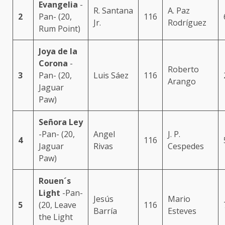
Evangelia
-
R. Santana
A. Paz
2
Pan- (20,
116
Jr.
Rodríguez
Rum Point)
Joya de la
Corona
-
Roberto
3
Pan- (20,
Luis Sáez
116
Arango
Jaguar
Paw)
Señora Ley
-Pan- (20,
Angel
J. P.
4
116
Jaguar
Rivas
Cespedes
Paw)
Rouen´s
Light
-Pan-
Jesús
Mario
5
(20, Leave
116
Barría
Esteves
the Light