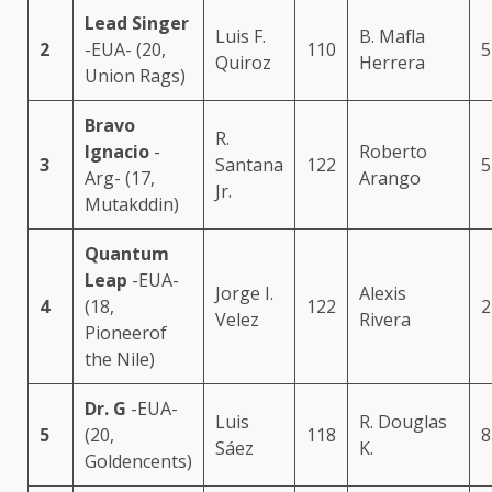
Lead Singer
Luis F.
B. Mafla
2
-EUA- (20,
110
5
Quiroz
Herrera
Union Rags)
Bravo
R.
Ignacio
-
Roberto
3
Santana
122
5
Arg- (17,
Arango
Jr.
Mutakddin)
Quantum
Leap
-EUA-
Jorge I.
Alexis
4
(18,
122
2
Velez
Rivera
Pioneerof
the Nile)
Dr. G
-EUA-
Luis
R. Douglas
5
(20,
118
8
Sáez
K.
Goldencents)