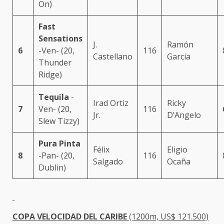
On)
Fast
Sensations
J.
Ramón
6
-Ven- (20,
116
Castellano
García
Thunder
Ridge)
Tequila
-
Irad Ortiz
Ricky
7
Ven- (20,
116
Jr.
D’Angelo
Slew Tizzy)
Pura Pinta
Félix
Eligio
8
-Pan- (20,
116
Salgado
Ocaña
Dublin)
COPA VELOCIDAD DEL CARIBE
(1200m, US$ 121.500)