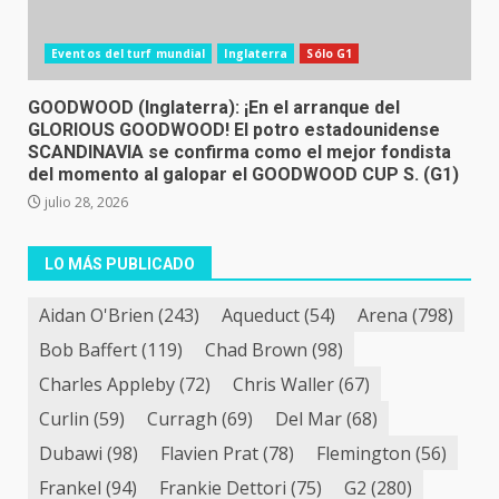
Eventos del turf mundial
Inglaterra
Sólo G1
GOODWOOD (Inglaterra): ¡En el arranque del
GLORIOUS GOODWOOD! El potro estadounidense
SCANDINAVIA se confirma como el mejor fondista
del momento al galopar el GOODWOOD CUP S. (G1)
julio 28, 2026
LO MÁS PUBLICADO
Aidan O'Brien
(243)
Aqueduct
(54)
Arena
(798)
Bob Baffert
(119)
Chad Brown
(98)
Charles Appleby
(72)
Chris Waller
(67)
Curlin
(59)
Curragh
(69)
Del Mar
(68)
Dubawi
(98)
Flavien Prat
(78)
Flemington
(56)
Frankel
(94)
Frankie Dettori
(75)
G2
(280)