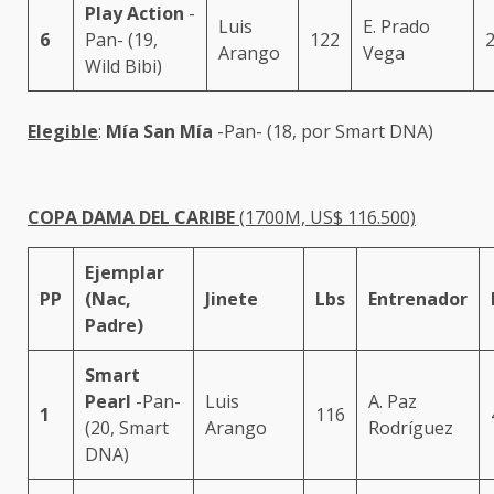
Play Action
-
Luis
E. Prado
6
Pan- (19,
122
2
Arango
Vega
Wild Bibi)
Elegible
:
Mía San Mía
-Pan- (18, por Smart DNA)
COPA DAMA DEL CARIBE
(1700M, US$ 116.500)
Ejemplar
PP
(Nac,
Jinete
Lbs
Entrenador
Padre)
Smart
Pearl
-Pan-
Luis
A. Paz
1
116
(20, Smart
Arango
Rodríguez
DNA)