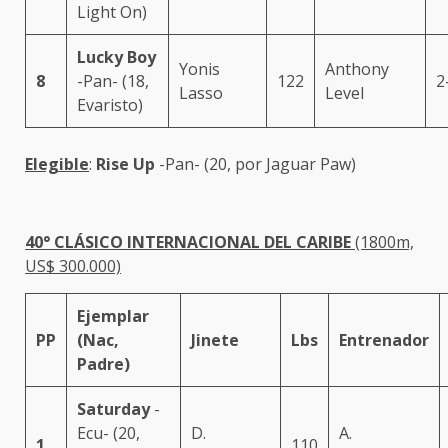
Light On)
Lucky Boy
Yonis
Anthony
8
-Pan- (18,
122
2
Lasso
Level
Evaristo)
Elegible
:
Rise Up
-Pan- (20, por Jaguar Paw)
40° CLÁSICO INTERNACIONAL DEL CARIBE
(1800m,
US$ 300.000)
Ejemplar
PP
(Nac,
Jinete
Lbs
Entrenador
Padre)
Saturday
-
Ecu- (20,
D.
A.
1
110