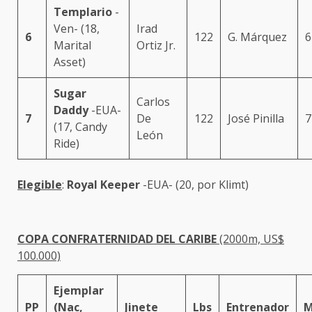
Templario
-
Ven- (18,
Irad
6
122
G. Márquez
6
Marital
Ortiz Jr.
Asset)
Sugar
Carlos
Daddy
-EUA-
7
De
122
José Pinilla
7
(17, Candy
León
Ride)
Elegible
:
Royal Keeper
-EUA- (20, por Klimt)
COPA CONFRATERNIDAD DEL CARIBE
(2000m, US$
100.000)
Ejemplar
PP
(Nac,
Jinete
Lbs
Entrenador
M