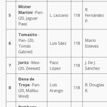
Mister
R.
Martini
-Pan-
5
L. Lezcano
118
Fernández
(20, Jaguar
P.
Paw)
Tomasito
-
Pan- (20,
Mario
6
Luis Sáez
118
Tomás
Esteves
Gabriel)
Joritz
-Mex-
Paco
J. De J.
7
118
(20, Zeewat)
López
Sánchez
Elena de
Troya
-Pan-
Luis
R. Douglas
8
118
(20, Malibu
Arango
K.
Wind)