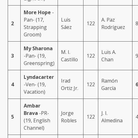
More Hope
-
Pan- (17,
Luis
A. Paz
2
122
8
Strapping
Sáez
Rodríguez
Groom)
My Sharona
M. I.
Luis A.
3
-Pan- (19,
122
9
Castillo
Chan
Greenspring)
Lyndacarter
Irad
Ramón
4
-Ven- (19,
122
6
Ortiz Jr.
García
Vacation)
Ambar
Brava
-PR-
Jorge
J. I.
5
122
4
(19, English
Robles
Almedina
Channel)