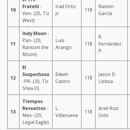
Fratelli
-
Irad Ortiz
Ramón
10
118
Ven- (20, Tiz
Jr.
García
West)
Indy Moon
-
R.
Pan- (20,
Luis
11
118
Fernández
Ransom the
Arango
P.
Moon)
El
Sospechoso
Edwin
Jason D.
12
118
-PR- (20, Tiz
Castro
Lisboa
Shea D)
Tiempos
Revueltos
-
L.
Ariel Ruiz
13
118
Mex- (20,
Villanueva
Soto
Legal Eagle)