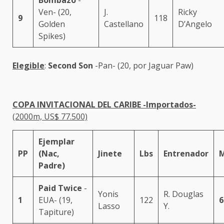
Bombazo
-
Ven- (20,
J.
Ricky
9
118
Golden
Castellano
D’Angelo
Spikes)
Elegible
:
Second Son
-Pan- (20, por Jaguar Paw)
COPA INVITACIONAL DEL CARIBE -Importados-
(2000m, US$ 77.500)
Ejemplar
PP
(Nac,
Jinete
Lbs
Entrenador
Padre)
Paid Twice
-
Yonis
R. Douglas
1
EUA- (19,
122
6
Lasso
Y.
Tapiture)