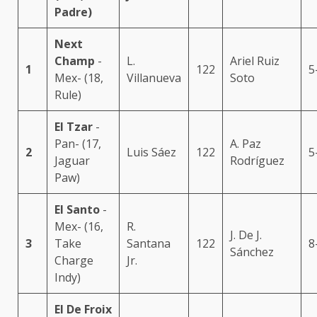
Padre)
Next
Champ
-
L.
Ariel Ruiz
1
122
5
Mex- (18,
Villanueva
Soto
Rule)
El Tzar
-
Pan- (17,
A. Paz
2
Luis Sáez
122
5
Jaguar
Rodríguez
Paw)
El Santo
-
Mex- (16,
R.
J. De J.
3
Take
Santana
122
8
Sánchez
Charge
Jr.
Indy)
El De Froix