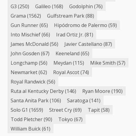
G3
(250)
Galileo
(168)
Godolphin
(76)
Grama
(1562)
Gulfstream Park
(88)
Gun Runner
(65)
Hipódromo de Palermo
(59)
Into Mischief
(66)
Irad Ortiz Jr.
(81)
James McDonald
(56)
Javier Castellano
(87)
John Gosden
(67)
Keeneland
(65)
Longchamp
(56)
Meydan
(115)
Mike Smith
(57)
Newmarket
(62)
Royal Ascot
(74)
Royal Randwick
(56)
Ruta al Kentucky Derby
(146)
Ryan Moore
(190)
Santa Anita Park
(106)
Saratoga
(141)
Solo G1
(1659)
Street Cry
(69)
Tapit
(58)
Todd Pletcher
(90)
Tokyo
(67)
William Buick
(61)