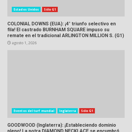
Estados Unidos
Sólo G1
COLONIAL DOWNS (EUA): ¡4° triunfo selectivo en
fila! El castrado BURNHAM SQUARE impuso su
remate en el tradicional ARLINGTON MILLION S. (G1)
agosto 1, 2026
Eventos del turf mundial
Inglaterra
Sólo G1
GOODWOOD (Inglaterra): ¡Estableciendo dominio
pleno! La potra DIAMOND NECKLACE se encumbró