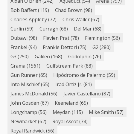
Aidan O'Brien
(242)
Aqueduct
(54)
Arena
(797)
Bob Baffert
(119)
Chad Brown
(98)
Charles Appleby
(72)
Chris Waller
(67)
Curlin
(59)
Curragh
(68)
Del Mar
(68)
Dubawi
(98)
Flavien Prat
(78)
Flemington
(56)
Frankel
(94)
Frankie Dettori
(75)
G2
(280)
G3
(250)
Galileo
(168)
Godolphin
(76)
Grama
(1561)
Gulfstream Park
(88)
Gun Runner
(65)
Hipódromo de Palermo
(59)
Into Mischief
(65)
Irad Ortiz Jr.
(81)
James McDonald
(56)
Javier Castellano
(87)
John Gosden
(67)
Keeneland
(65)
Longchamp
(56)
Meydan
(115)
Mike Smith
(57)
Newmarket
(62)
Royal Ascot
(74)
Royal Randwick
(56)