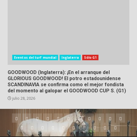
Eventos del turf mundial
Inglaterra
Sólo G1
GOODWOOD (Inglaterra): ¡En el arranque del
GLORIOUS GOODWOOD! El potro estadounidense
SCANDINAVIA se confirma como el mejor fondista
del momento al galopar el GOODWOOD CUP S. (G1)
julio 28, 2026
Argentina
Australia
Brasil
Chile
Dubai
Estados
Hong
Inglaterra
Irlanda
Japón
Nueva
Unidos
Kong
Zelanda
Panamá
Perú
Puerto
Qatar
Singapur
Suráfrica
Uruguay
Venezuela
Hipódromos
MEYDA
Rico
(Dubai)