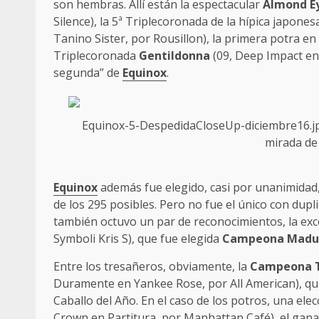
son hembras. Allí están la espectacular
Almond E
Silence), la 5ª Triplecoronada de la hípica japone
Tanino Sister, por Rousillon), la primera potra e
Triplecoronada
Gentildonna
(09, Deep Impact en D
segunda” de
Equinox
.
Equinox-5-DespedidaCloseUp-diciembre16.jpg"
mirada d
Equinox
además fue elegido, casi por unanimidad
de los 295 posibles. Pero no fue el único con dup
también octuvo un par de reconocimientos, la ex
Symboli Kris S), que fue elegida
Campeona Madu
Entre los tresañeros, obviamente, la
Campeona T
Duramente en Yankee Rose, por All American), qui
Caballo del Año. En el caso de los potros, una el
Crown en Partitura, por Manhattan Café), el gana