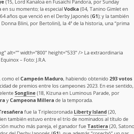
ye
(15, Lord Kanaloa en Fusaichi Pandora, por Sunday
sa en su momento; la especial
Vodka
(04, Tanino Gimlet en
n 64 años que venció en el Derby Japonés (
G1
); y la también
onna Blini, por Bertolini), la 4ª de la historia, una “prima
 alt="" width="800" height="533" /> La extraordinaria
e
Equinox
– Foto: J.R.A.
, como el
Campeón Maduro
, habiendo obtenido
293 votos
licidad de premios entre los campeones 2023. En ese sentido,
celente
Songline
(18, Kizuna en Luminous Parade, por
ra
y
Campeona Millera
de la temporada.
resañera
fue la Triplecoronada
Liberty Island
(20,
en también estuvo entre el trío de nominados al título de
ección mucho más pareja, el ganador fue
Tastiera
(20, Saton
dor del Derby Japonés (
G1
), que además “cosechó” un par