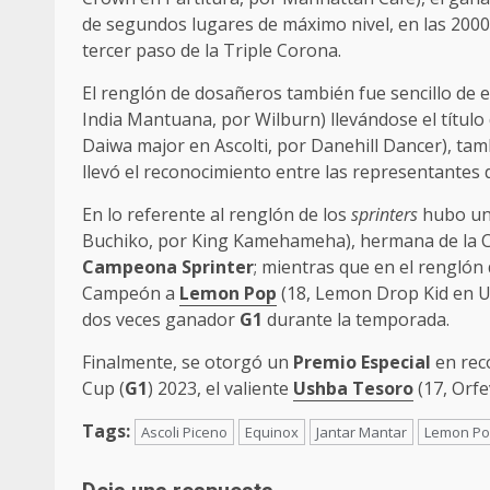
de segundos lugares de máximo nivel, en las 2000
tercer paso de la Triple Corona.
El renglón de dosañeros también fue sencillo de el
India Mantuana, por Wilburn) llevándose el título
Daiwa major en Ascolti, por Danehill Dancer), tam
llevó el reconocimiento entre las representantes 
En lo referente al renglón de los
sprinters
hubo una
Buchiko, por King Kamehameha), hermana de la
Campeona Sprinter
; mientras que en el renglón
Campeón a
Lemon Pop
(18, Lemon Drop Kid en U
dos veces ganador
G1
durante la temporada.
Finalmente, se otorgó un
Premio Especial
en rec
Cup (
G1
) 2023, el valiente
Ushba Tesoro
(17, Orfe
Tags:
Ascoli Piceno
Equinox
Jantar Mantar
Lemon P