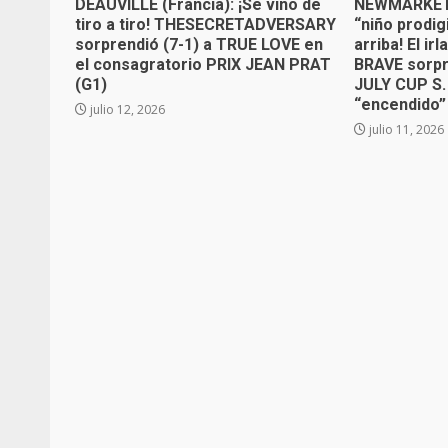
DEAUVILLE (Francia): ¡Se vino de
NEWMARKET (
tiro a tiro! THESECRETADVERSARY
“niño prodi
sorprendió (7-1) a TRUE LOVE en
arriba! El 
el consagratorio PRIX JEAN PRAT
BRAVE sorpr
(G1)
JULY CUP S. 
“encendido
julio 12, 2026
julio 11, 2026