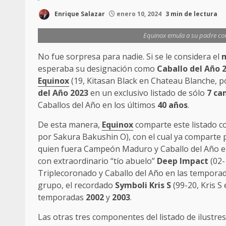
Enrique Salazar
enero 10, 2024
3 min de lectura
Equinox emula a su padre con 
No fue sorpresa para nadie. Si se le considera el
esperaba su designación como
Caballo del Año 
Equinox
(19, Kitasan Black en Chateau Blanche, p
del Año 2023
en un exclusivo listado de sólo
7 c
Caballos del Año en los últimos
40
años
.
De esta manera,
Equinox
comparte este listado c
por Sakura Bakushin O), con el cual ya comparte p
quien fuera Campeón Maduro y Caballo del Año 
con extraordinario “tío abuelo”
Deep Impact
(02-
Triplecoronado y Caballo del Año en las tempora
grupo, el recordado
Symboli Kris S
(99-20, Kris S
temporadas
2002
y
2003
.
Las otras tres componentes del listado de ilustre