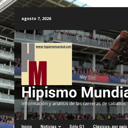
Saltar
al
agosto 7, 2026
contenido
Hipismo Mundia
Información y análisis de las carreras de caballos
Inicio
Noticias
Sólo G1
Clásicos, por país