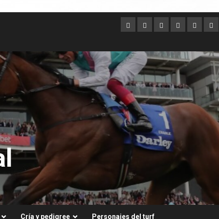
Argentina
Australia
Brasil
Chile
Dubai
Es
Un
l
Cría y pedigree
Personajes del turf