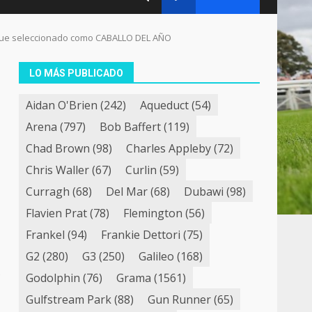
 fue seleccionado como CABALLO DEL AÑO
LO MÁS PUBLICADO
Aidan O'Brien
(242)
Aqueduct
(54)
Arena
(797)
Bob Baffert
(119)
Chad Brown
(98)
Charles Appleby
(72)
Chris Waller
(67)
Curlin
(59)
Curragh
(68)
Del Mar
(68)
Dubawi
(98)
Flavien Prat
(78)
Flemington
(56)
Frankel
(94)
Frankie Dettori
(75)
G2
(280)
G3
(250)
Galileo
(168)
Godolphin
(76)
Grama
(1561)
Gulfstream Park
(88)
Gun Runner
(65)