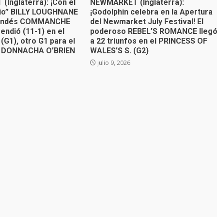
Inglaterra): ¡Con el
NEWMARKET (Inglaterra):
gio” BILLY LOUGHNANE
¡Godolphin celebra en la Apertura
irlandés COMMANCHE
del Newmarket July Festival! El
endió (11-1) en el
poderoso REBEL’S ROMANCE lleg
(G1), otro G1 para el
a 22 triunfos en el PRINCESS OF
” DONNACHA O’BRIEN
WALES’S S. (G2)
julio 9, 2026