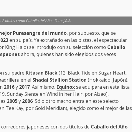
2 títulos como Caballo del Año - Foto: J.R.A.
mejor Purasangre del mundo
, por supuesto, que se
2023
en su país. Ya extrañado en las pistas, el espectacular
or King Halo) se introdujo con su selección como
Caballo
ampeones
ahora, quienes han sido elegidos dos veces
on su padre
Kitasan Black
(12, Black Tide en Sugar Heart,
adrillera en el
Shadai
Stallion
Station
(Hokkaido, Japón),
en
2016
y
2017
. Así mismo,
Equinox
se equipara en esta lista
19, Sunday Sience en Wind in her Hair, por Alzao),
das
2005
y
2006
. Sólo otro macho entra en este selecto
 en Tee Kay, por Gold Meridian), elegido como el mejor de las
s corredores japoneses con dos títulos de
Caballo del Año