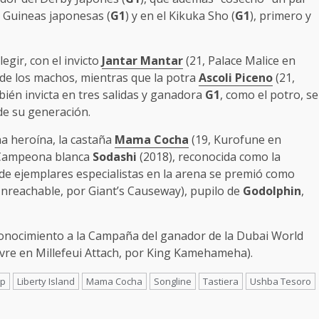
 Guineas japonesas (
G1
) y en el Kikuka Sho (
G1
), primero y
egir, con el invicto
Jantar Mantar
(21, Palace Malice en
 de los machos, mientras que la potra
Ascoli Piceno
(21,
bién invicta en tres salidas y ganadora
G1
, como el potro, se
de su generación.
 heroína, la castaña
Mama Cocha
(19, Kurofune en
 Campeona blanca
Sodashi
(2018), reconocida como la
 de ejemplares especialistas en la arena se premió como
nreachable, por Giant’s Causeway), pupilo de
Godolphin
,
onocimiento a la Campaña del ganador de la Dubai World
vre en Millefeui Attach, por King Kamehameha).
op
Liberty Island
Mama Cocha
Songline
Tastiera
Ushba Tesoro